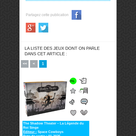
Partagez cette publication
LA LISTE DES JEUX DONT ON PARLE
DANS CET ARTICLE :
<<
<
1
0%
The Shadow Theater – La Légende du
Roi Singe
Editeur :
Space Cowboys
Date de sortie :
01-2025