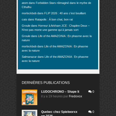
atom
dans
Forbidden Stars réimaginé dans le mythe de
Cthulhu
morlockbob
dans
FLIP 2026 : 40 ans c’est bouillant
cats
dans
Ratapolis : À bon chat, bon rat
Groule
dans
Horreur à Arkham JCE : Chapitre Deux –
N’est pas morte une gamme qui à jamais sort
Groule
dans
Life of the AMAZONIA : En phasme avec la
nature
morlockbob
dans
Life of the AMAZONIA : En phasme
avec la nature
Salmanazar
dans
Life of the AMAZONIA : En phasme
avec la nature
DERNIÈRES PUBLICATIONS
LUDOCHRONO – Shape It
0
il y a 19 heures
par
Fredovox
Quebec chez Spielworxx
0
en 2026