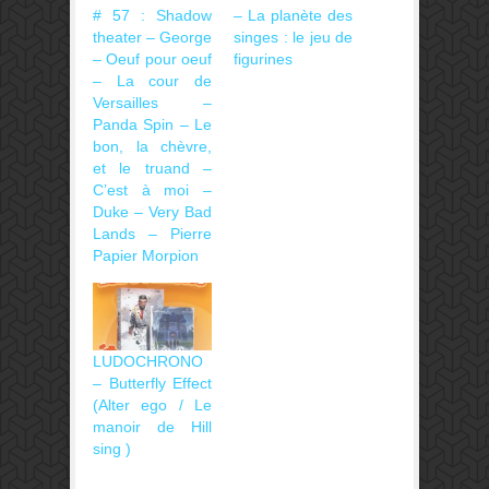
# 57 : Shadow
– La planète des
theater – George
singes : le jeu de
– Oeuf pour oeuf
figurines
– La cour de
Versailles –
Panda Spin – Le
bon, la chèvre,
et le truand –
C’est à moi –
Duke – Very Bad
Lands – Pierre
Papier Morpion
LUDOCHRONO
– Butterfly Effect
(Alter ego / Le
manoir de Hill
sing )