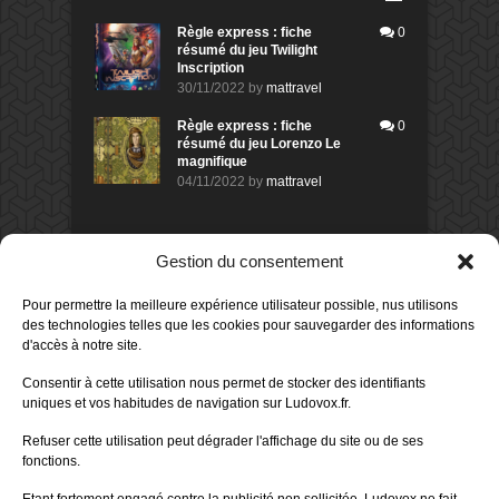
Règle express : fiche
0
résumé du jeu Twilight
Inscription
30/11/2022
by
mattravel
Règle express : fiche
0
résumé du jeu Lorenzo Le
magnifique
04/11/2022
by
mattravel
DERNIERS AVIS DES MEMBRES
Gestion du consentement
60%
Avis de
morlockbob
Pour permettre la meilleure expérience utilisateur possible, nus utilisons
Sur le jeu Collect!
des technologies telles que les cookies pour sauvegarder des informations
Publié le
il y a 6 heures
d'accès à notre site.
80%
Avis de
morlockbob
Consentir à cette utilisation nous permet de stocker des identifiants
Sur le jeu Detective Box - Ciao
uniques et vos habitudes de navigation sur Ludovox.fr.
Bella
Publié le
il y a 1 jour
Refuser cette utilisation peut dégrader l'affichage du site ou de ses
fonctions.
80%
Avis de
morlockbob
Sur le jeu Detective Box - Ciao