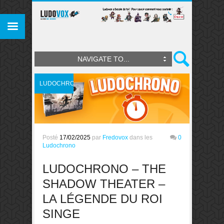
NAVIGATE TO...
LUDOCHRONO
Posté
17/02/2025
par
Fredovox
dans les
0
Ludochrono
LUDOCHRONO – THE
SHADOW THEATER –
LA LÉGENDE DU ROI
SINGE