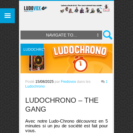
NAVIGATE TO...
LUDOCHRONO
Posté
15/08/2025
par
Fredovox
dans les
1
Ludochrono
LUDOCHRONO – THE
GANG
Avec notre Ludo-Chrono découvrez en 5
minutes si un jeu de société est fait pour
vous.