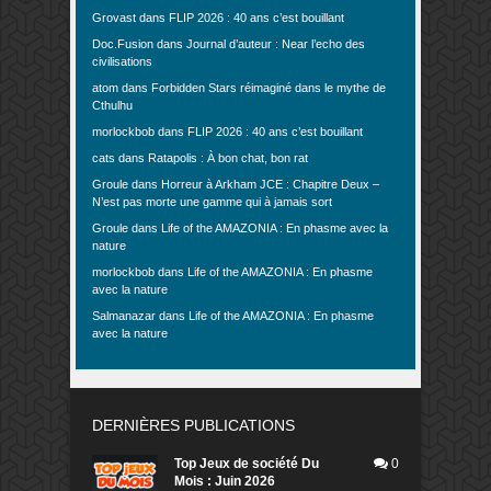
Grovast
dans
FLIP 2026 : 40 ans c’est bouillant
Doc.Fusion
dans
Journal d’auteur : Near l’echo des
civilisations
atom
dans
Forbidden Stars réimaginé dans le mythe de
Cthulhu
morlockbob
dans
FLIP 2026 : 40 ans c’est bouillant
cats
dans
Ratapolis : À bon chat, bon rat
Groule
dans
Horreur à Arkham JCE : Chapitre Deux –
N’est pas morte une gamme qui à jamais sort
Groule
dans
Life of the AMAZONIA : En phasme avec la
nature
morlockbob
dans
Life of the AMAZONIA : En phasme
avec la nature
Salmanazar
dans
Life of the AMAZONIA : En phasme
avec la nature
DERNIÈRES PUBLICATIONS
Top Jeux de société Du
0
Mois : Juin 2026