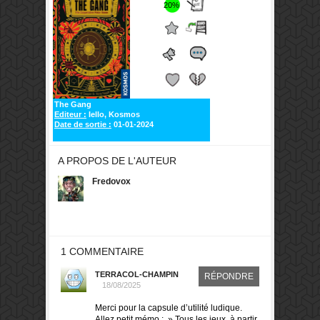
20%
The Gang
Editeur :
Iello, Kosmos
Date de sortie :
01-01-2024
A PROPOS DE L'AUTEUR
Fredovox
1 COMMENTAIRE
TERRACOL-CHAMPIN
RÉPONDRE
18/08/2025
Merci pour la capsule d’utilité ludique.
Allez petit mémo : » Tous les jeux, à partir