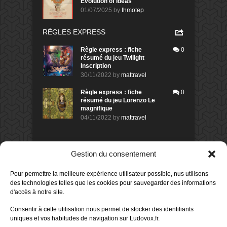
Evolution of Ideas
01/07/2025
by
Ihmotep
RÈGLES EXPRESS
Règle express : fiche
0
résumé du jeu Twilight
Inscription
30/11/2022
by
mattravel
Règle express : fiche
0
résumé du jeu Lorenzo Le
magnifique
04/11/2022
by
mattravel
DERNIERS AVIS DES MEMBRES
Gestion du consentement
60%
Avis de
morlockbob
Pour permettre la meilleure expérience utilisateur possible, nus utilisons
Sur le jeu Collect!
des technologies telles que les cookies pour sauvegarder des informations
Publié le
il y a 1 jour
d'accès à notre site.
80%
Avis de
morlockbob
Consentir à cette utilisation nous permet de stocker des identifiants
Sur le jeu Detective Box - Ciao
uniques et vos habitudes de navigation sur Ludovox.fr.
Bella