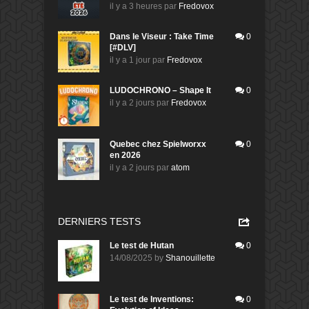
il y a 3 heures
par
Fredovox
Dans le Viseur : Take Time
0
[#DLV]
il y a 1 jour
par
Fredovox
LUDOCHRONO – Shape It
0
il y a 2 jours
par
Fredovox
Quebec chez Spielworxx
0
en 2026
il y a 2 jours
par
atom
DERNIERS TESTS
Le test de Hutan
0
14/08/2025
by
Shanouillette
Le test de Inventions:
0