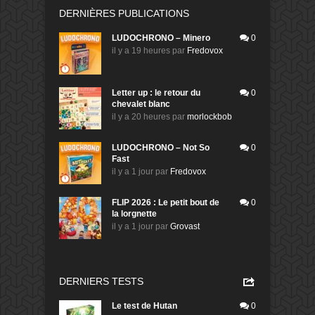
DERNIÈRES PUBLICATIONS
LUDOCHRONO – Minero
0
il y a 19 heures
par
Fredovox
Letter up : le retour du
0
chevalet blanc
il y a 20 heures
par
morlockbob
LUDOCHRONO – Not So
0
Fast
il y a 1 jour
par
Fredovox
FLIP 2026 : Le petit bout de
0
la lorgnette
il y a 1 jour
par
Grovast
DERNIERS TESTS
Le test de Hutan
0