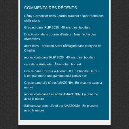
COMMENTAIRES RÉCENTS
Rémy Carpentier
dans
Journal d’auteur : Near l’echo des
civilisations
Grovast
dans
FLIP 2026 : 40 ans c’est bouillant
Doc.Fusion
dans
Journal d’auteur : Near l’echo des
civilisations
atom
dans
Forbidden Stars réimaginé dans le mythe de
Cthulhu
morlockbob
dans
FLIP 2026 : 40 ans c’est bouillant
cats
dans
Ratapolis : À bon chat, bon rat
Groule
dans
Horreur à Arkham JCE : Chapitre Deux –
N’est pas morte une gamme qui à jamais sort
Groule
dans
Life of the AMAZONIA : En phasme avec la
nature
morlockbob
dans
Life of the AMAZONIA : En phasme
avec la nature
Salmanazar
dans
Life of the AMAZONIA : En phasme
avec la nature