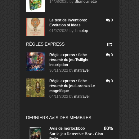
14/08/2025
by
Shanouillette
Le test de Inventions:
0
Evolution of Ideas
01/07/2025
by
Ihmotep
RÈGLES EXPRESS
Règle express : fiche
0
résumé du jeu Twilight
Inscription
30/11/2022
by
mattravel
Règle express : fiche
0
résumé du jeu Lorenzo Le
magnifique
04/11/2022
by
mattravel
DERNIERS AVIS DES MEMBRES
80%
Avis de
morlockbob
Sur le jeu Detective Box - Ciao
Bella