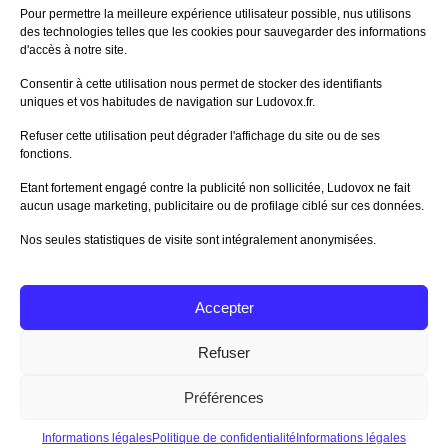
60%
Avis de
morlockbob
Pour permettre la meilleure expérience utilisateur possible, nus utilisons
Sur le jeu Collect!
des technologies telles que les cookies pour sauvegarder des informations
Publié le
il y a 16 heures
d'accès à notre site.
80%
Avis de
morlockbob
Consentir à cette utilisation nous permet de stocker des identifiants
Sur le jeu Detective Box - Ciao
uniques et vos habitudes de navigation sur Ludovox.fr.
Bella
Publié le
il y a 2 jours
Refuser cette utilisation peut dégrader l'affichage du site ou de ses
fonctions.
80%
Avis de
morlockbob
Sur le jeu Detective Box - Ciao
Etant fortement engagé contre la publicité non sollicitée, Ludovox ne fait
Bella
aucun usage marketing, publicitaire ou de profilage ciblé sur ces données.
Publié le
il y a 2 jours
Nos seules statistiques de visite sont intégralement anonymisées.
70%
Avis de
morlockbob
Sur le jeu Aeterna
Publié le
il y a 3 jours
Accepter
Tous les avis
Refuser
Préférences
Charte Editeur
|
Nos Partenaires
| Fat Media © 2013 All
Rights Reserved |
Nous contacter
|
Informations légales
|
Politique de confidentialité
|
CGU App Ludovox
Informations légales
Politique de confidentialité
Informations légales