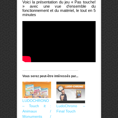
Voici la présentation du jeu « Pas touche!
» avec une vue d’ensemble du
fonctionnement et du matériel, le tout en 5
minutes
Vous serez peut-être intéressés par...
LUDOCHRONO
LudoChrono –
– Touch it :
Final Touch
Animaux /
Monuments /