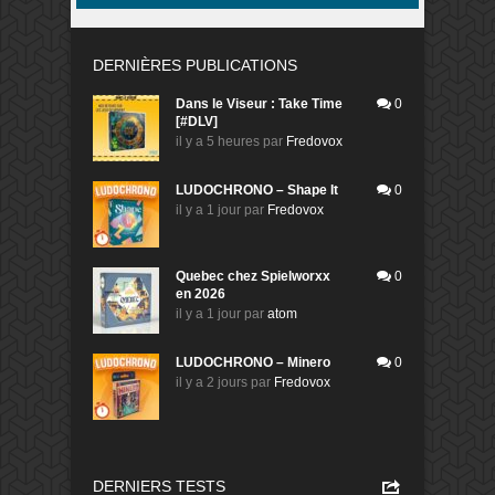
DERNIÈRES PUBLICATIONS
Dans le Viseur : Take Time
0
[#DLV]
il y a 5 heures
par
Fredovox
LUDOCHRONO – Shape It
0
il y a 1 jour
par
Fredovox
Quebec chez Spielworxx
0
en 2026
il y a 1 jour
par
atom
LUDOCHRONO – Minero
0
il y a 2 jours
par
Fredovox
DERNIERS TESTS