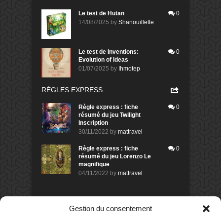
Le test de Hutan
0
14/08/2025
by
Shanouillette
Le test de Inventions:
0
Evolution of Ideas
01/07/2025
by
Ihmotep
RÈGLES EXPRESS
Règle express : fiche
0
résumé du jeu Twilight
Inscription
30/11/2022
by
mattravel
Règle express : fiche
0
résumé du jeu Lorenzo Le
magnifique
04/11/2022
by
mattravel
DERNIERS AVIS DES MEMBRES
Gestion du consentement