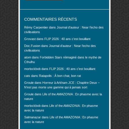
COMMENTAIRES RÉCENTS
Rémy Carpentier
dans
Journal d’auteur : Near l’echo des
civilisations
Grovast
dans
FLIP 2026 : 40 ans c’est bouillant
Doc.Fusion
dans
Journal d’auteur : Near l’echo des
civilisations
atom
dans
Forbidden Stars réimaginé dans le mythe de
Cthulhu
morlockbob
dans
FLIP 2026 : 40 ans c’est bouillant
cats
dans
Ratapolis : À bon chat, bon rat
Groule
dans
Horreur à Arkham JCE : Chapitre Deux –
N’est pas morte une gamme qui à jamais sort
Groule
dans
Life of the AMAZONIA : En phasme avec la
nature
morlockbob
dans
Life of the AMAZONIA : En phasme
avec la nature
Salmanazar
dans
Life of the AMAZONIA : En phasme
avec la nature