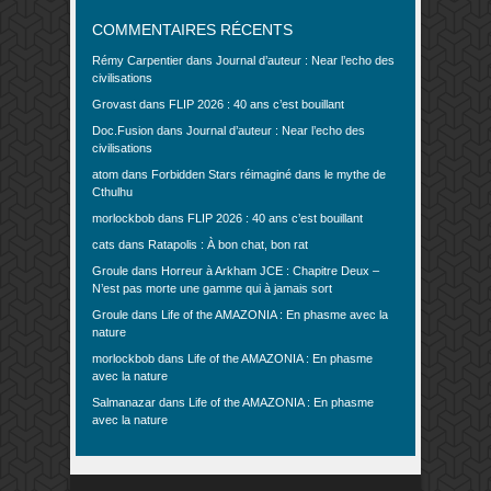
COMMENTAIRES RÉCENTS
Rémy Carpentier
dans
Journal d’auteur : Near l’echo des
civilisations
Grovast
dans
FLIP 2026 : 40 ans c’est bouillant
Doc.Fusion
dans
Journal d’auteur : Near l’echo des
civilisations
atom
dans
Forbidden Stars réimaginé dans le mythe de
Cthulhu
morlockbob
dans
FLIP 2026 : 40 ans c’est bouillant
cats
dans
Ratapolis : À bon chat, bon rat
Groule
dans
Horreur à Arkham JCE : Chapitre Deux –
N’est pas morte une gamme qui à jamais sort
Groule
dans
Life of the AMAZONIA : En phasme avec la
nature
morlockbob
dans
Life of the AMAZONIA : En phasme
avec la nature
Salmanazar
dans
Life of the AMAZONIA : En phasme
avec la nature