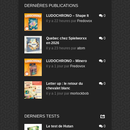
DERNIÈRES PUBLICATIONS
LUDOCHRONO – Shape It
0
il y a 22 heures
par
Fredovox
Quebec chez Spielworxx
0
en 2026
il y a 23 heures
par
atom
LUDOCHRONO – Minero
0
il y a 1 jour
par
Fredovox
Letter up : le retour du
0
chevalet blanc
il y a 1 jour
par
morlockbob
DERNIERS TESTS
Le test de Hutan
0