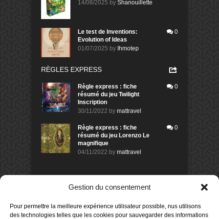
14/08/2025
by
Shanouillette
Le test de Inventions:
0
Evolution of Ideas
01/07/2025
by
Ihmotep
RÈGLES EXPRESS
Règle express : fiche
0
résumé du jeu Twilight
Inscription
30/11/2022
by
mattravel
Règle express : fiche
0
résumé du jeu Lorenzo Le
magnifique
04/11/2022
by
mattravel
DERNIERS AVIS DES MEMBRES
Gestion du consentement
60%
Avis de
morlockbob
Pour permettre la meilleure expérience utilisateur possible, nus utilisons
Sur le jeu Collect!
des technologies telles que les cookies pour sauvegarder des informations