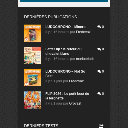
DERNIÈRES PUBLICATIONS
LUDOCHRONO – Minero
0
il y a 16 heures
par
Fredovox
Letter up : le retour du
0
chevalet blanc
il y a 16 heures
par
morlockbob
LUDOCHRONO – Not So
0
Fast
il y a 1 jour
par
Fredovox
FLIP 2026 : Le petit bout de
0
la lorgnette
il y a 1 jour
par
Grovast
DERNIERS TESTS