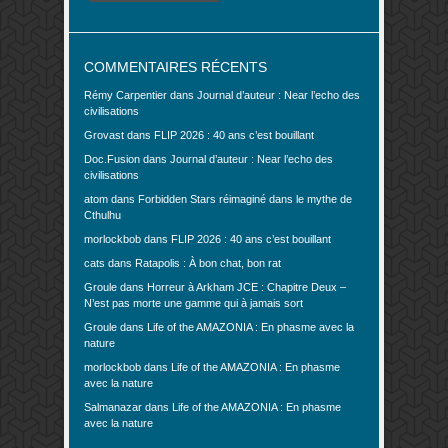
COMMENTAIRES RÉCENTS
Rémy Carpentier
dans
Journal d’auteur : Near l’echo des
civilisations
Grovast
dans
FLIP 2026 : 40 ans c’est bouillant
Doc.Fusion
dans
Journal d’auteur : Near l’echo des
civilisations
atom
dans
Forbidden Stars réimaginé dans le mythe de
Cthulhu
morlockbob
dans
FLIP 2026 : 40 ans c’est bouillant
cats
dans
Ratapolis : À bon chat, bon rat
Groule
dans
Horreur à Arkham JCE : Chapitre Deux –
N’est pas morte une gamme qui à jamais sort
Groule
dans
Life of the AMAZONIA : En phasme avec la
nature
morlockbob
dans
Life of the AMAZONIA : En phasme
avec la nature
Salmanazar
dans
Life of the AMAZONIA : En phasme
avec la nature