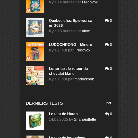
il y a 14 heures
par
Fredovox
Quebec chez Spielworxx
0
en 2026
il y a 15 heures
par
atom
LUDOCHRONO – Minero
0
il y a 1 jour
par
Fredovox
Letter up : le retour du
0
chevalet blanc
il y a 1 jour
par
morlockbob
DERNIERS TESTS
Le test de Hutan
0
14/08/2025
by
Shanouillette
Le test de Inventions:
0