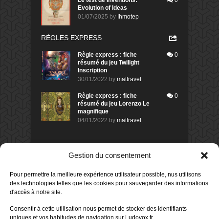
Evolution of Ideas
01/07/2025
by
Ihmotep
RÈGLES EXPRESS
Règle express : fiche
0
résumé du jeu Twilight
Inscription
30/11/2022
by
mattravel
Règle express : fiche
0
résumé du jeu Lorenzo Le
magnifique
04/11/2022
by
mattravel
DERNIERS AVIS DES MEMBRES
Gestion du consentement
60%
Avis de
morlockbob
Pour permettre la meilleure expérience utilisateur possible, nus utilisons
Sur le jeu Collect!
des technologies telles que les cookies pour sauvegarder des informations
Publié le
il y a 1 heure
d'accès à notre site.
80%
Avis de
morlockbob
Consentir à cette utilisation nous permet de stocker des identifiants
Sur le jeu Detective Box - Ciao
uniques et vos habitudes de navigation sur Ludovox.fr.