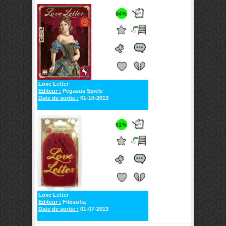
84%
Love Letter
Editeur :
Pegasus Spiele
Date de sortie :
01-10-2013
61%
Love Letter
Editeur :
Filosofia
Date de sortie :
01-07-2013