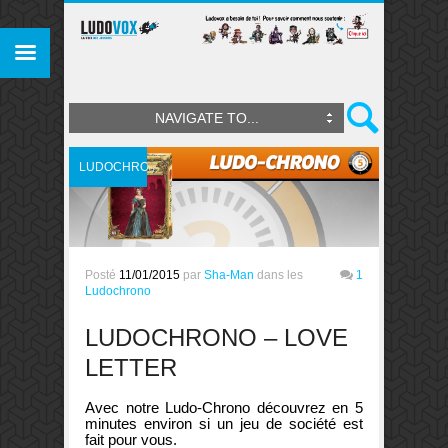
NAVIGATE TO...
LUDOCHRONO
Posté
11/01/2015
par
Sha-Man
dans les
1
Ludochrono
LUDOCHRONO – LOVE
LETTER
Avec notre Ludo-Chrono découvrez en 5
minutes environ si un jeu de société est
fait pour vous.