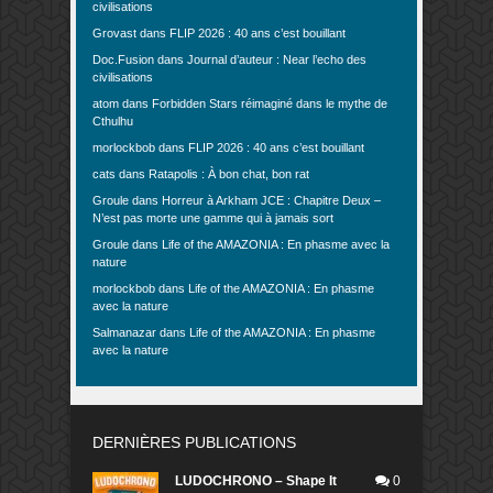
civilisations
Grovast
dans
FLIP 2026 : 40 ans c’est bouillant
Doc.Fusion
dans
Journal d’auteur : Near l’echo des
civilisations
atom
dans
Forbidden Stars réimaginé dans le mythe de
Cthulhu
morlockbob
dans
FLIP 2026 : 40 ans c’est bouillant
cats
dans
Ratapolis : À bon chat, bon rat
Groule
dans
Horreur à Arkham JCE : Chapitre Deux –
N’est pas morte une gamme qui à jamais sort
Groule
dans
Life of the AMAZONIA : En phasme avec la
nature
morlockbob
dans
Life of the AMAZONIA : En phasme
avec la nature
Salmanazar
dans
Life of the AMAZONIA : En phasme
avec la nature
DERNIÈRES PUBLICATIONS
LUDOCHRONO – Shape It
0