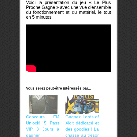
Voici la présentation du jeu « Le Plus
Proche Gagne » avec une vue d’ensemble
du fonctionnement et du matériel, le tout
en 5 minutes
Vous serez peut-être intéressés par...
Concours FIJ
Gagnez Lords of
Unlock! 5 Pass
Xidit dédicacé et
VIP 3 Jours à
des goodies ! La
gagner
chasse au trésor