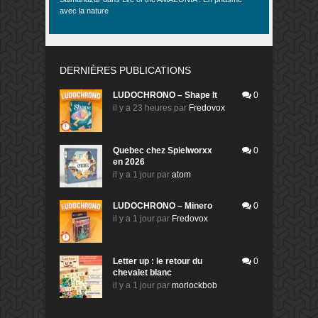
avec la nature
DERNIÈRES PUBLICATIONS
LUDOCHRONO – Shape It
0
il y a 23 heures
par
Fredovox
Quebec chez Spielworxx
0
en 2026
il y a 1 jour
par
atom
LUDOCHRONO – Minero
0
il y a 1 jour
par
Fredovox
Letter up : le retour du
0
chevalet blanc
il y a 1 jour
par
morlockbob