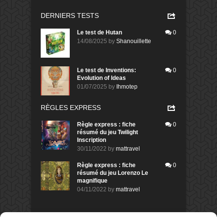
DERNIERS TESTS
Le test de Hutan
0
14/08/2025
by
Shanouillette
Le test de Inventions:
0
Evolution of Ideas
01/07/2025
by
Ihmotep
RÈGLES EXPRESS
Règle express : fiche
0
résumé du jeu Twilight
Inscription
30/11/2022
by
mattravel
Règle express : fiche
0
résumé du jeu Lorenzo Le
magnifique
04/11/2022
by
mattravel