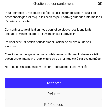
DERNIERS AVIS DES MEMBRES
Gestion du consentement
60%
Avis de
morlockbob
Pour permettre la meilleure expérience utilisateur possible, nus utilisons
Sur le jeu Collect!
des technologies telles que les cookies pour sauvegarder des informations
Publié le
il y a 10 heures
d'accès à notre site.
80%
Avis de
morlockbob
Consentir à cette utilisation nous permet de stocker des identifiants
Sur le jeu Detective Box - Ciao
uniques et vos habitudes de navigation sur Ludovox.fr.
Bella
Publié le
il y a 1 jour
Refuser cette utilisation peut dégrader l'affichage du site ou de ses
fonctions.
80%
Avis de
morlockbob
Sur le jeu Detective Box - Ciao
Etant fortement engagé contre la publicité non sollicitée, Ludovox ne fait
Bella
aucun usage marketing, publicitaire ou de profilage ciblé sur ces données.
Publié le
il y a 1 jour
Nos seules statistiques de visite sont intégralement anonymisées.
70%
Avis de
morlockbob
Sur le jeu Aeterna
Publié le
il y a 3 jours
Accepter
Tous les avis
Refuser
Préférences
Charte Editeur
|
Nos Partenaires
| Fat Media © 2013 All