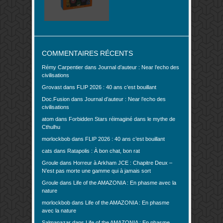
COMMENTAIRES RÉCENTS
Rémy Carpentier
dans
Journal d’auteur : Near l’echo des
civilisations
Grovast
dans
FLIP 2026 : 40 ans c’est bouillant
Doc.Fusion
dans
Journal d’auteur : Near l’echo des
civilisations
atom
dans
Forbidden Stars réimaginé dans le mythe de
Cthulhu
morlockbob
dans
FLIP 2026 : 40 ans c’est bouillant
cats
dans
Ratapolis : À bon chat, bon rat
Groule
dans
Horreur à Arkham JCE : Chapitre Deux –
N’est pas morte une gamme qui à jamais sort
Groule
dans
Life of the AMAZONIA : En phasme avec la
nature
morlockbob
dans
Life of the AMAZONIA : En phasme
avec la nature
Salmanazar
dans
Life of the AMAZONIA : En phasme