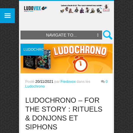
NAVIGATE TO...
LUDOCHRONO
Posté
20/11/2021
par
Fredovox
dans les
0
Ludochrono
LUDOCHRONO – FOR
THE STORY : RITUELS
& DONJONS ET
SIPHONS