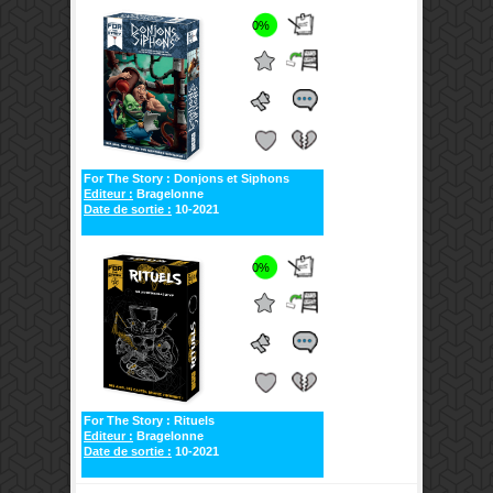
0%
For The Story : Donjons et Siphons
Editeur :
Bragelonne
Date de sortie :
10-2021
0%
For The Story : Rituels
Editeur :
Bragelonne
Date de sortie :
10-2021