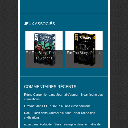
JEUX ASSOCIÉS
For The Story : Donjons
For The Story : Rituels
et Siphons
COMMENTAIRES RÉCENTS
Rémy Carpentier
dans
Journal d’auteur : Near l’echo des
civilisations
Grovast
dans
FLIP 2026 : 40 ans c’est bouillant
Doc.Fusion
dans
Journal d’auteur : Near l’echo des
civilisations
atom
dans
Forbidden Stars réimaginé dans le mythe de