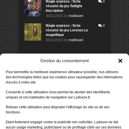
Règle express : fiche
0
résumé du jeu Twilight
Inscription
30/11/2022
by
mattravel
Règle express : fiche
0
résumé du jeu Lorenzo Le
magnifique
04/11/2022
by
mattravel
DERNIERS AVIS DES MEMBRES
Gestion du consentement
60%
Avis de
morlockbob
Pour permettre la meilleure expérience utilisateur possible, nus utilisons
Sur le jeu Collect!
des technologies telles que les cookies pour sauvegarder des informations
Publié le
il y a 18 heures
d'accès à notre site.
80%
Avis de
morlockbob
Consentir à cette utilisation nous permet de stocker des identifiants
Sur le jeu Detective Box - Ciao
uniques et vos habitudes de navigation sur Ludovox.fr.
Bella
Publié le
il y a 2 jours
Refuser cette utilisation peut dégrader l'affichage du site ou de ses
fonctions.
80%
Avis de
morlockbob
Sur le jeu Detective Box - Ciao
Etant fortement engagé contre la publicité non sollicitée, Ludovox ne fait
Bella
aucun usage marketing, publicitaire ou de profilage ciblé sur ces données.