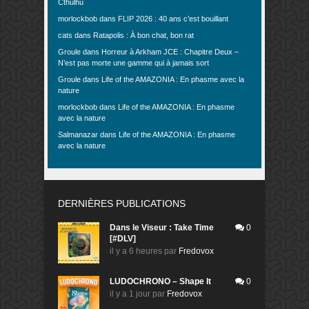
Cthulhu
morlockbob
dans
FLIP 2026 : 40 ans c’est bouillant
cats
dans
Ratapolis : À bon chat, bon rat
Groule
dans
Horreur à Arkham JCE : Chapitre Deux –
N’est pas morte une gamme qui à jamais sort
Groule
dans
Life of the AMAZONIA : En phasme avec la
nature
morlockbob
dans
Life of the AMAZONIA : En phasme
avec la nature
Salmanazar
dans
Life of the AMAZONIA : En phasme
avec la nature
DERNIÈRES PUBLICATIONS
Dans le Viseur : Take Time
0
[#DLV]
il y a 6 heures
par
Fredovox
LUDOCHRONO – Shape It
0
il y a 1 jour
par
Fredovox