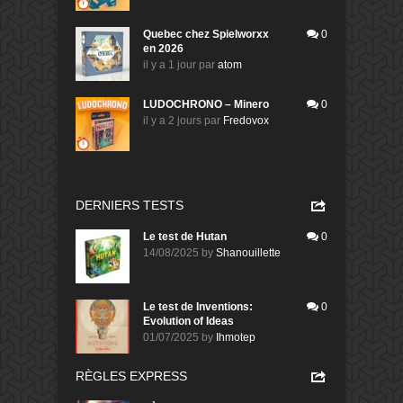
Quebec chez Spielworxx
0
en 2026
il y a 1 jour
par
atom
LUDOCHRONO – Minero
0
il y a 2 jours
par
Fredovox
DERNIERS TESTS
Le test de Hutan
0
14/08/2025
by
Shanouillette
Le test de Inventions:
0
Evolution of Ideas
01/07/2025
by
Ihmotep
RÈGLES EXPRESS