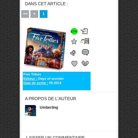
DANS CET ARTICLE :
<<
<
1
87%
Five Tribes
Editeur :
Days of wonder
Date de sortie :
09-2014
A PROPOS DE L'AUTEUR
Umberling
LAISSER UN COMMENTAIRE