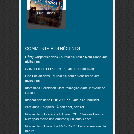
Five Tribes
COMMENTAIRES RÉCENTS
Rémy Carpentier
dans
Journal d’auteur : Near l’echo des
civilisations
Grovast
dans
FLIP 2026 : 40 ans c’est bouillant
Doc.Fusion
dans
Journal d’auteur : Near l’echo des
civilisations
atom
dans
Forbidden Stars réimaginé dans le mythe de
Cthulhu
morlockbob
dans
FLIP 2026 : 40 ans c’est bouillant
cats
dans
Ratapolis : À bon chat, bon rat
Groule
dans
Horreur à Arkham JCE : Chapitre Deux –
N’est pas morte une gamme qui à jamais sort
Groule
dans
Life of the AMAZONIA : En phasme avec la
nature