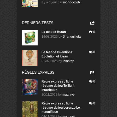
il y a 1 jour
par
morlockbob
DERNIERS TESTS
Le test de Hutan
0
14/08/2025
by
Shanouillette
Le test de Inventions:
0
Evolution of Ideas
01/07/2025
by
Ihmotep
RÈGLES EXPRESS
Règle express : fiche
0
résumé du jeu Twilight
Inscription
30/11/2022
by
mattravel
Règle express : fiche
0
résumé du jeu Lorenzo Le
magnifique
04/11/2022
by
mattravel