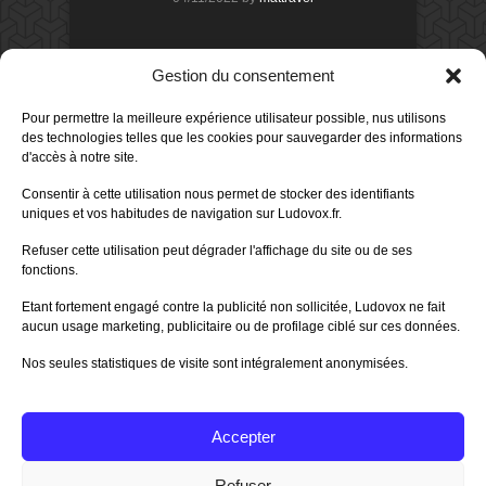
DERNIERS AVIS DES MEMBRES
Gestion du consentement
60%
Avis de
morlockbob
Pour permettre la meilleure expérience utilisateur possible, nus utilisons
Sur le jeu Collect!
des technologies telles que les cookies pour sauvegarder des informations
Publié le
il y a 5 heures
d'accès à notre site.
80%
Consentir à cette utilisation nous permet de stocker des identifiants
Avis de
morlockbob
uniques et vos habitudes de navigation sur Ludovox.fr.
Sur le jeu Detective Box - Ciao
Bella
Refuser cette utilisation peut dégrader l'affichage du site ou de ses
Publié le
il y a 1 jour
fonctions.
80%
Avis de
morlockbob
Etant fortement engagé contre la publicité non sollicitée, Ludovox ne fait
Sur le jeu Detective Box - Ciao
Bella
aucun usage marketing, publicitaire ou de profilage ciblé sur ces données.
Publié le
il y a 1 jour
Nos seules statistiques de visite sont intégralement anonymisées.
70%
Avis de
morlockbob
Sur le jeu Aeterna
Publié le
il y a 2 jours
Accepter
Tous les avis
Refuser