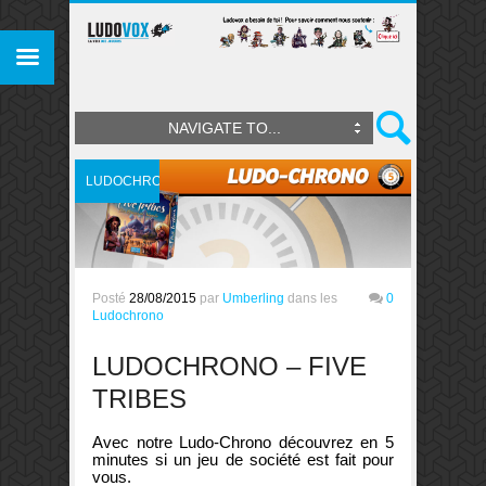
NAVIGATE TO...
LUDOCHRONO
Posté
28/08/2015
par
Umberling
dans les
0
Ludochrono
LUDOCHRONO – FIVE
TRIBES
Avec notre Ludo-Chrono découvrez en 5
minutes si un jeu de société est fait pour
vous.