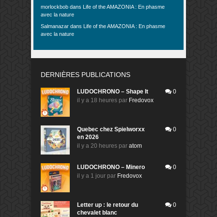
morlockbob
dans
Life of the AMAZONIA : En phasme
avec la nature
Salmanazar
dans
Life of the AMAZONIA : En phasme
avec la nature
DERNIÈRES PUBLICATIONS
LUDOCHRONO – Shape It
0
il y a 18 heures
par
Fredovox
Quebec chez Spielworxx
0
en 2026
il y a 20 heures
par
atom
LUDOCHRONO – Minero
0
il y a 1 jour
par
Fredovox
Letter up : le retour du
0
chevalet blanc