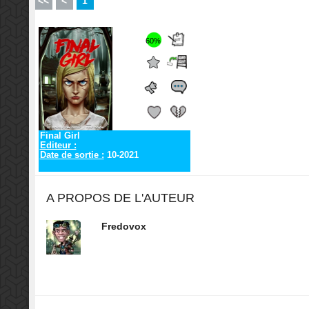
<<
<
1
60%
Final Girl
Editeur :
Date de sortie :
10-2021
A PROPOS DE L'AUTEUR
Fredovox