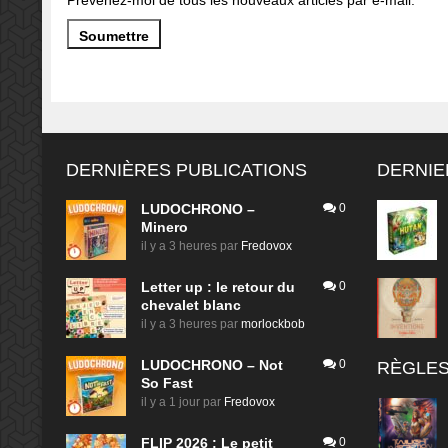
DERNIÈRES PUBLICATIONS
DERNIE
LUDOCHRONO –
0
Minero
il y a 3 heures
par
Fredovox
Letter up : le retour du
0
chevalet blanc
il y a 3 heures
par
morlockbob
LUDOCHRONO – Not
0
RÈGLES
So Fast
il y a 1 jour
par
Fredovox
FLIP 2026 : Le petit
0