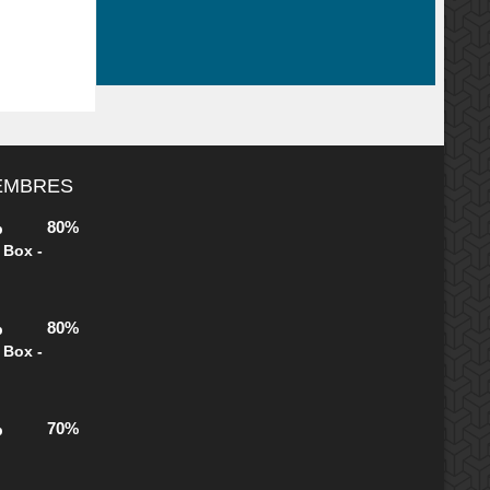
MEMBRES
80%
b
 Box -
80%
b
 Box -
70%
b