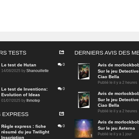
RS TESTS
DERNIERS AVIS DES 
Le test de Hutan
0
Avis de
morlockbo
14/08/2025
by
Shanouillette
Sur le jeu Detective
Ciao Bella
Publié le
il y a 2 heures
Le test de Inventions:
0
Avis de
morlockbo
Evolution of Ideas
Sur le jeu Detective
01/07/2025
by
Ihmotep
Ciao Bella
Publié le
il y a 2 heures
 EXPRESS
Avis de
morlockbo
Règle express : fiche
0
Sur le jeu Aeterna
résumé du jeu Twilight
Publié le
il y a 1 jour
Inscription