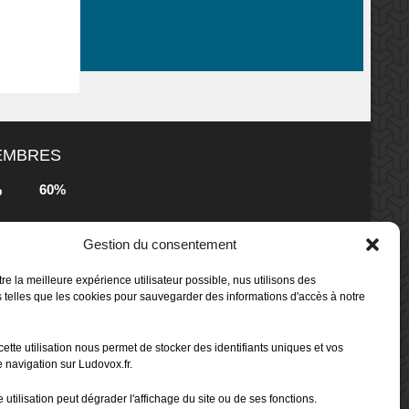
MEMBRES
60%
b
Gestion du consentement
80%
b
 Box -
re la meilleure expérience utilisateur possible, nus utilisons des
 telles que les cookies pour sauvegarder des informations d'accès à notre
80%
b
cette utilisation nous permet de stocker des identifiants uniques et vos
 Box -
 navigation sur Ludovox.fr.
 utilisation peut dégrader l'affichage du site ou de ses fonctions.