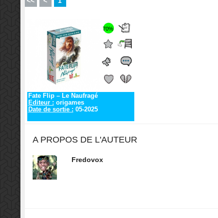
<<
<
1
70%
Fate Flip – Le Naufragé
Editeur :
origames
Date de sortie :
05-2025
A PROPOS DE L'AUTEUR
Fredovox