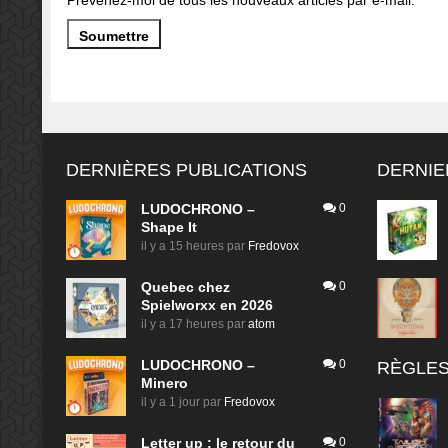
DERNIÈRES PUBLICATIONS
DERNIE
LUDOCHRONO –
0
Shape It
il y a 15 heures
par
Fredovox
Quebec chez
0
Spielworxx en 2026
il y a 17 heures
par
atom
LUDOCHRONO –
0
RÈGLES
Minero
il y a 1 jour
par
Fredovox
Letter up : le retour du
0