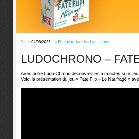
Posté
04/08/2025
par
Fredovox
dans les
Ludochrono
LUDOCHRONO – FATE
Avec notre Ludo-Chrono découvrez en 5 minutes si un jeu d
Voici la présentation du jeu « Fate Flip – Le Naufragé » a