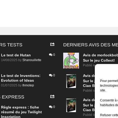
RS TESTS
DERNIERS AVIS DES 
Le test de Hutan
0
Avis de
morlockbo
14/08/2025
by
Shanouillette
Sur le jeu Collect!
Publié le
il y a 2 heures
Le test de Inventions:
0
Avis de
morlockbo
Evolution of Ideas
Sur le jeu Detective
Pour permett
01/07/2025
by
Ihmotep
Ciao Bella
technologies
site.
Publié le
il y a 1 jour
 EXPRESS
Avis de
morlockbo
Consentir à 
Sur le jeu Detective
habitudes de
Règle express : fiche
0
Ciao Bella
résumé du jeu Twilight
Publié le
il y a 1 jour
Refuser cette
Inscription