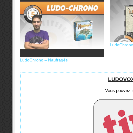
LudoChrono 
LudoChrono – Naufragés
LUDOVOX e
Vous pouvez no