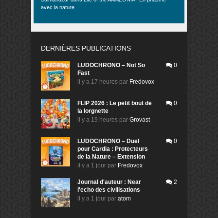
avec la nature
DERNIÈRES PUBLICATIONS
LUDOCHRONO – Not So
0
Fast
il y a 17 heures
par
Fredovox
FLIP 2026 : Le petit bout de
0
la lorgnette
il y a 19 heures
par
Grovast
LUDOCHRONO – Duel
0
pour Cardia : Protecteurs
de la Nature – Extension
il y a 1 jour
par
Fredovox
Journal d'auteur : Near
2
l'echo des civilisations
il y a 1 jour
par
atom