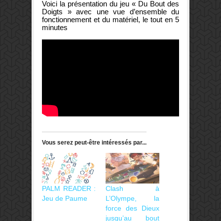
Voici la présentation du jeu « Du Bout des
Doigts » avec une vue d’ensemble du
fonctionnement et du matériel, le tout en 5
minutes
Vous serez peut-être intéressés par...
PALM READER :
Clash à
Jeu de Paume
L’Olympe, la
force des Dieux
jusqu’au bout