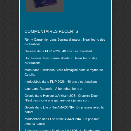
COMMENTAIRES RÉCENTS
Rémy Carpentier
dans
Journal d’auteur : Near l’echo des
civilisations
Grovast
dans
FLIP 2026 : 40 ans c’est bouillant
Doc.Fusion
dans
Journal d’auteur : Near l’echo des
civilisations
atom
dans
Forbidden Stars réimaginé dans le mythe de
Cthulhu
morlockbob
dans
FLIP 2026 : 40 ans c’est bouillant
cats
dans
Ratapolis : À bon chat, bon rat
Groule
dans
Horreur à Arkham JCE : Chapitre Deux –
N’est pas morte une gamme qui à jamais sort
Groule
dans
Life of the AMAZONIA : En phasme avec la
nature
morlockbob
dans
Life of the AMAZONIA : En phasme
avec la nature
Salmanazar
dans
Life of the AMAZONIA : En phasme