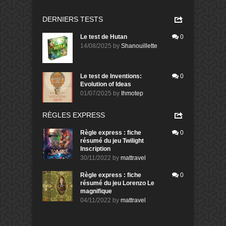
DERNIERS TESTS
Le test de Hutan
0
14/08/2025
by
Shanouillette
Le test de Inventions:
0
Evolution of Ideas
01/07/2025
by
Ihmotep
RÈGLES EXPRESS
Règle express : fiche
0
résumé du jeu Twilight
Inscription
30/11/2022
by
mattravel
Règle express : fiche
0
résumé du jeu Lorenzo Le
magnifique
04/11/2022
by
mattravel