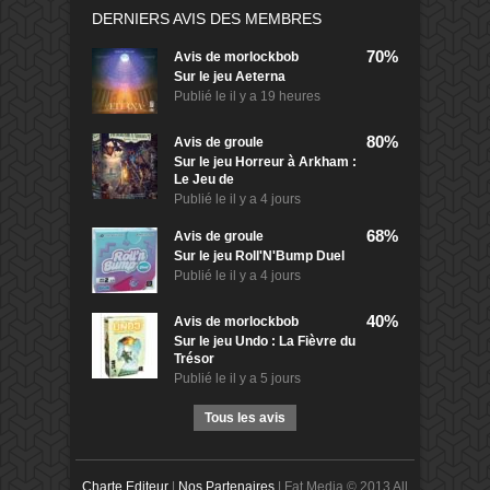
DERNIERS AVIS DES MEMBRES
70%
Avis de
morlockbob
Sur le jeu Aeterna
Publié le
il y a 19 heures
80%
Avis de
groule
Sur le jeu Horreur à Arkham :
Le Jeu de
Publié le
il y a 4 jours
68%
Avis de
groule
Sur le jeu Roll'N'Bump Duel
Publié le
il y a 4 jours
40%
Avis de
morlockbob
Sur le jeu Undo : La Fièvre du
Trésor
Publié le
il y a 5 jours
Tous les avis
Charte Editeur
|
Nos Partenaires
| Fat Media © 2013 All