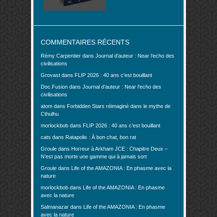
COMMENTAIRES RÉCENTS
Rémy Carpentier
dans
Journal d’auteur : Near l’echo des
civilisations
Grovast
dans
FLIP 2026 : 40 ans c’est bouillant
Doc.Fusion
dans
Journal d’auteur : Near l’echo des
civilisations
atom
dans
Forbidden Stars réimaginé dans le mythe de
Cthulhu
morlockbob
dans
FLIP 2026 : 40 ans c’est bouillant
cats
dans
Ratapolis : À bon chat, bon rat
Groule
dans
Horreur à Arkham JCE : Chapitre Deux –
N’est pas morte une gamme qui à jamais sort
Groule
dans
Life of the AMAZONIA : En phasme avec la
nature
morlockbob
dans
Life of the AMAZONIA : En phasme
avec la nature
Salmanazar
dans
Life of the AMAZONIA : En phasme
avec la nature