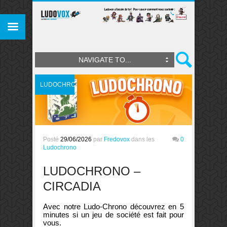
NAVIGATE TO...
LUDOCHRONO
Posté
29/06/2026
par
Fredovox
dans les
0
Ludochrono
LUDOCHRONO –
CIRCADIA
Avec notre Ludo-Chrono découvrez en 5
minutes si un jeu de société est fait pour
vous.