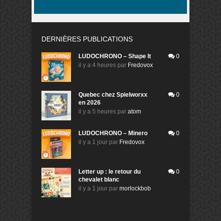
DERNIÈRES PUBLICATIONS
LUDOCHRONO – Shape It
0
il y a 4 heures
par
Fredovox
Quebec chez Spielworxx
0
en 2026
il y a 5 heures
par
atom
LUDOCHRONO – Minero
0
il y a 1 jour
par
Fredovox
Letter up : le retour du
0
chevalet blanc
il y a 1 jour
par
morlockbob