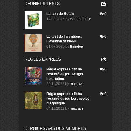
DERNIERS TESTS
Le test de Hutan
0
14/08/2025
by
Shanouillette
Le test de Inventions:
0
Evolution of Ideas
01/07/2025
by
Ihmotep
RÈGLES EXPRESS
Règle express : fiche
0
résumé du jeu Twilight
Inscription
30/11/2022
by
mattravel
Règle express : fiche
0
résumé du jeu Lorenzo Le
magnifique
04/11/2022
by
mattravel
DERNIERS AVIS DES MEMBRES