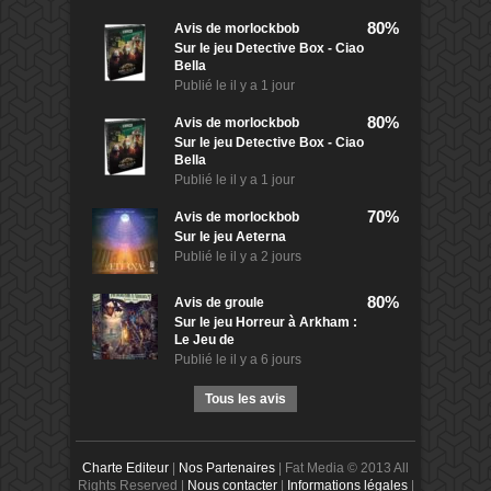
80%
Avis de
morlockbob
Sur le jeu Detective Box - Ciao
Bella
Publié le
il y a 1 jour
80%
Avis de
morlockbob
Sur le jeu Detective Box - Ciao
Bella
Publié le
il y a 1 jour
70%
Avis de
morlockbob
Sur le jeu Aeterna
Publié le
il y a 2 jours
80%
Avis de
groule
Sur le jeu Horreur à Arkham :
Le Jeu de
Publié le
il y a 6 jours
Tous les avis
Charte Editeur
|
Nos Partenaires
| Fat Media © 2013 All
Rights Reserved |
Nous contacter
|
Informations légales
|