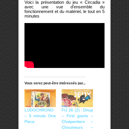
Voici la présentation du jeu « Circadia »
avec une vue d’ensemble du
fonctionnement et du matériel, le tout en 5
minutes
Vous serez peut-être intéressés par...
LUDOCHRONO
FIJ 26 (2) : Dnup
– 5 minute One
– First giants –
Piece
Chatpentiers –
Chouineurs –