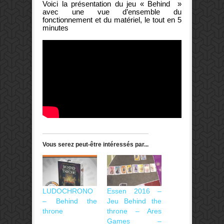
Voici la présentation du jeu « Behind »
avec une vue d’ensemble du
fonctionnement et du matériel, le tout en 5
minutes
Vous serez peut-être intéressés par...
LUDOCHRONO
Essen 2016 –
– Behind the
Jeu Behind the
throne
throne – Ares
Games –