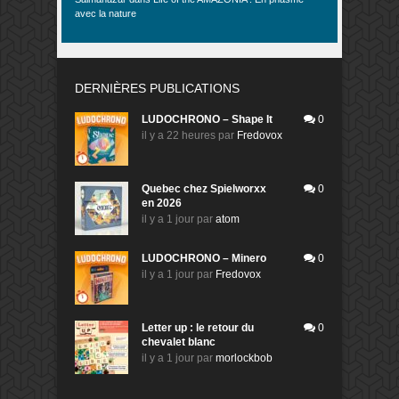
avec la nature
DERNIÈRES PUBLICATIONS
LUDOCHRONO – Shape It
0
il y a 22 heures
par
Fredovox
Quebec chez Spielworxx
0
en 2026
il y a 1 jour
par
atom
LUDOCHRONO – Minero
0
il y a 1 jour
par
Fredovox
Letter up : le retour du
0
chevalet blanc
il y a 1 jour
par
morlockbob