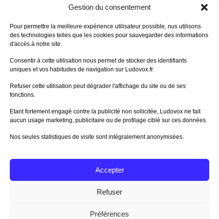
DERNIERS AVIS DES MEMBRES
Gestion du consentement
60%
Avis de
morlockbob
Pour permettre la meilleure expérience utilisateur possible, nus utilisons
Sur le jeu Collect!
des technologies telles que les cookies pour sauvegarder des informations
Publié le
il y a 9 heures
d'accès à notre site.
80%
Avis de
morlockbob
Consentir à cette utilisation nous permet de stocker des identifiants
Sur le jeu Detective Box - Ciao
uniques et vos habitudes de navigation sur Ludovox.fr.
Bella
Publié le
il y a 1 jour
Refuser cette utilisation peut dégrader l'affichage du site ou de ses
fonctions.
80%
Avis de
morlockbob
Sur le jeu Detective Box - Ciao
Etant fortement engagé contre la publicité non sollicitée, Ludovox ne fait
Bella
aucun usage marketing, publicitaire ou de profilage ciblé sur ces données.
Publié le
il y a 1 jour
Nos seules statistiques de visite sont intégralement anonymisées.
70%
Avis de
morlockbob
Sur le jeu Aeterna
Publié le
il y a 3 jours
Accepter
Tous les avis
Refuser
Préférences
Charte Editeur
|
Nos Partenaires
| Fat Media © 2013 All