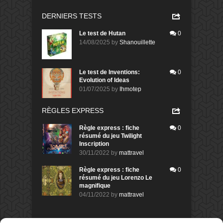
DERNIERS TESTS
Le test de Hutan
0
14/08/2025
by
Shanouillette
Le test de Inventions:
0
Evolution of Ideas
01/07/2025
by
Ihmotep
RÈGLES EXPRESS
Règle express : fiche
0
résumé du jeu Twilight
Inscription
30/11/2022
by
mattravel
Règle express : fiche
0
résumé du jeu Lorenzo Le
magnifique
04/11/2022
by
mattravel