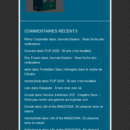
COMMENTAIRES RÉCENTS
Rémy Carpentier
dans
Journal d’auteur : Near l’echo des
civilisations
Grovast
dans
FLIP 2026 : 40 ans c’est bouillant
Doc.Fusion
dans
Journal d’auteur : Near l’echo des
civilisations
atom
dans
Forbidden Stars réimaginé dans le mythe de
Cthulhu
morlockbob
dans
FLIP 2026 : 40 ans c’est bouillant
cats
dans
Ratapolis : À bon chat, bon rat
Groule
dans
Horreur à Arkham JCE : Chapitre Deux –
N’est pas morte une gamme qui à jamais sort
Groule
dans
Life of the AMAZONIA : En phasme avec la
nature
morlockbob
dans
Life of the AMAZONIA : En phasme
avec la nature
Salmanazar
dans
Life of the AMAZONIA : En phasme