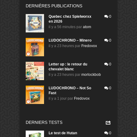
DERNIÈRES PUBLICATIONS
Quebec chez Spielworxx
0
en 2026
il y a 56 minutes
par
atom
LUDOCHRONO – Minero
0
il y a 23 heures
par
Fredovox
Letter up : le retour du
0
chevalet blanc
il y a 23 heures
par
morlockbob
LUDOCHRONO – Not So
0
Fast
il y a 1 jour
par
Fredovox
DERNIERS TESTS
Le test de Hutan
0