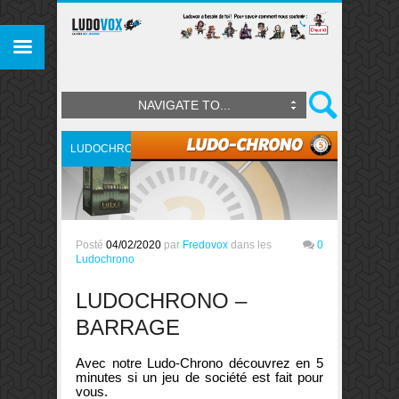
NAVIGATE TO...
LUDOCHRONO
Posté
04/02/2020
par
Fredovox
dans les
0
Ludochrono
LUDOCHRONO –
BARRAGE
Avec notre Ludo-Chrono découvrez en 5
minutes si un jeu de société est fait pour
vous.