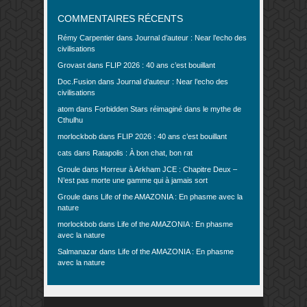
COMMENTAIRES RÉCENTS
Rémy Carpentier
dans
Journal d’auteur : Near l’echo des
civilisations
Grovast
dans
FLIP 2026 : 40 ans c’est bouillant
Doc.Fusion
dans
Journal d’auteur : Near l’echo des
civilisations
atom
dans
Forbidden Stars réimaginé dans le mythe de
Cthulhu
morlockbob
dans
FLIP 2026 : 40 ans c’est bouillant
cats
dans
Ratapolis : À bon chat, bon rat
Groule
dans
Horreur à Arkham JCE : Chapitre Deux –
N’est pas morte une gamme qui à jamais sort
Groule
dans
Life of the AMAZONIA : En phasme avec la
nature
morlockbob
dans
Life of the AMAZONIA : En phasme
avec la nature
Salmanazar
dans
Life of the AMAZONIA : En phasme
avec la nature