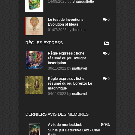
14/08/2025
by
Shanouillette
Le test de Inventions:
0
Evolution of Ideas
01/07/2025
by
Ihmotep
RÈGLES EXPRESS
Règle express : fiche
0
résumé du jeu Twilight
Inscription
30/11/2022
by
mattravel
Règle express : fiche
0
résumé du jeu Lorenzo Le
magnifique
04/11/2022
by
mattravel
DERNIERS AVIS DES MEMBRES
80%
Avis de
morlockbob
Sur le jeu Detective Box - Ciao
Bella