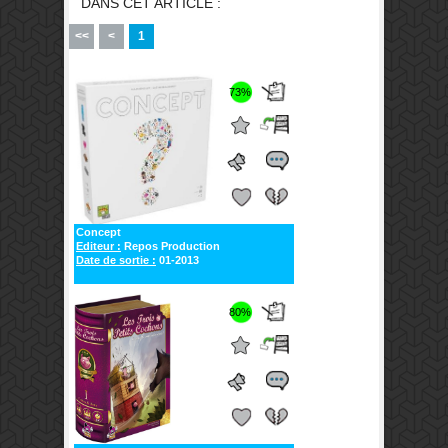
DANS CET ARTICLE :
<<
<
1
73%
Concept
Editeur :
Repos Production
Date de sortie :
01-2013
80%