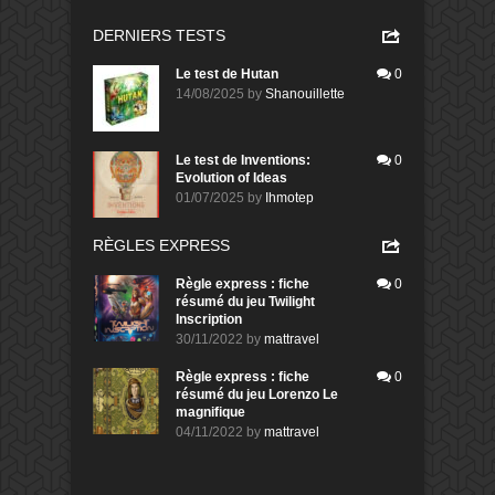
DERNIERS TESTS
Le test de Hutan
0
14/08/2025
by
Shanouillette
Le test de Inventions:
0
Evolution of Ideas
01/07/2025
by
Ihmotep
RÈGLES EXPRESS
Règle express : fiche
0
résumé du jeu Twilight
Inscription
30/11/2022
by
mattravel
Règle express : fiche
0
résumé du jeu Lorenzo Le
magnifique
04/11/2022
by
mattravel