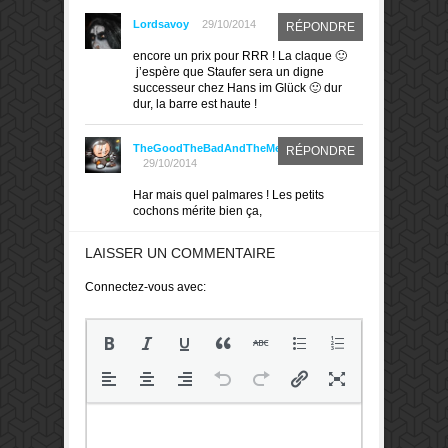
Lordsavoy
29/10/2014
RÉPONDRE
encore un prix pour RRR ! La claque 🙂
j’espère que Staufer sera un digne
successeur chez Hans im Glück 🙂 dur
dur, la barre est haute !
TheGoodTheBadAndTheMeeple
RÉPONDRE
29/10/2014
Har mais quel palmares ! Les petits
cochons mérite bien ça,
LAISSER UN COMMENTAIRE
Connectez-vous avec: