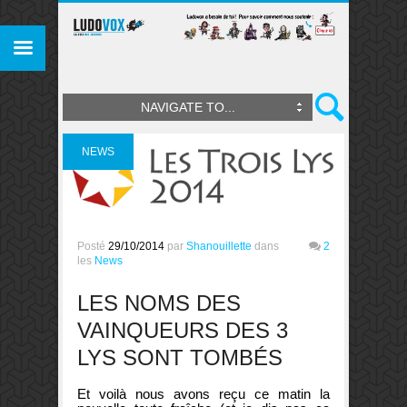
NAVIGATE TO...
NEWS
Posté
29/10/2014
par
Shanouillette
dans
2
les
News
LES NOMS DES
VAINQUEURS DES 3
LYS SONT TOMBÉS
Et voilà nous avons reçu ce matin la