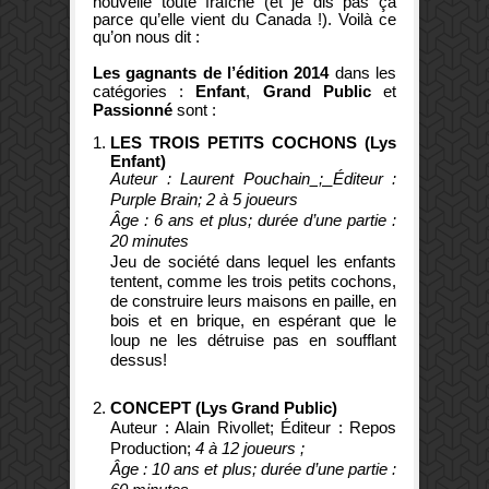
nouvelle toute fraîche (et je dis pas ça
parce qu’elle vient du Canada !). Voilà ce
qu’on nous dit :
Les gagnants de l’édition 2014
dans les
catégories :
Enfant
,
Grand Public
et
Passionné
sont :
LES TROIS PETITS COCHONS
(Lys
Enfant)
Auteu
r :
Laurent Pouchain
;
Éditeur :
Purple Brain; 2 à 5 joueurs
Âge : 6 ans et plus; durée d’une partie :
20 minutes
Jeu de société dans lequel les enfants
tentent, comme les trois petits cochons,
de construire leurs maisons en paille, en
bois et en brique, en espérant que le
loup ne les détruise pas en soufflant
dessus!
CONCEPT (Lys Grand Public)
Auteu
r : Alain Rivollet;
Éditeur : Repos
Production;
4 à 12 joueurs ;
Âge : 10 ans et plus; durée d’une partie :