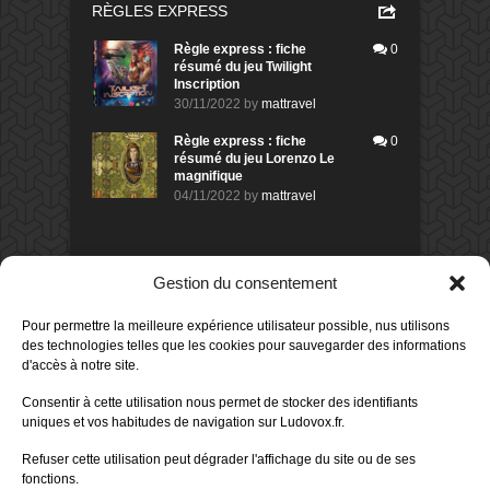
RÈGLES EXPRESS
Règle express : fiche
0
résumé du jeu Twilight
Inscription
30/11/2022
by
mattravel
Règle express : fiche
0
résumé du jeu Lorenzo Le
magnifique
04/11/2022
by
mattravel
DERNIERS AVIS DES MEMBRES
Gestion du consentement
80%
Avis de
morlockbob
Pour permettre la meilleure expérience utilisateur possible, nus utilisons
Sur le jeu Detective Box - Ciao
des technologies telles que les cookies pour sauvegarder des informations
Bella
d'accès à notre site.
Publié le
il y a 1 jour
80%
Consentir à cette utilisation nous permet de stocker des identifiants
Avis de
morlockbob
uniques et vos habitudes de navigation sur Ludovox.fr.
Sur le jeu Detective Box - Ciao
Bella
Refuser cette utilisation peut dégrader l'affichage du site ou de ses
Publié le
il y a 1 jour
fonctions.