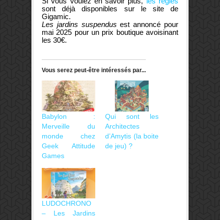
Si vous voulez en savoir plus,
les règles
sont déjà disponibles sur le site de
Gigamic.
Les jardins suspendus
est annoncé pour
mai 2025 pour un prix boutique avoisinant
les 30€.
Vous serez peut-être intéressés par...
Babylon :
Qui sont les
Merveille du
Architectes
monde chez
d’Amytis (la boite
Geek Attitude
de jeu) ?
Games
LUDOCHRONO
– Les Jardins