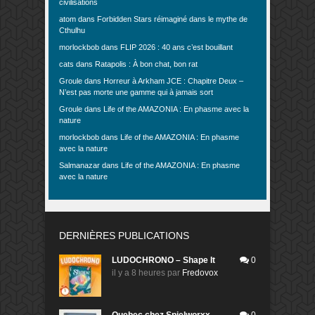
civilisations
atom
dans
Forbidden Stars réimaginé dans le mythe de
Cthulhu
morlockbob
dans
FLIP 2026 : 40 ans c’est bouillant
cats
dans
Ratapolis : À bon chat, bon rat
Groule
dans
Horreur à Arkham JCE : Chapitre Deux –
N’est pas morte une gamme qui à jamais sort
Groule
dans
Life of the AMAZONIA : En phasme avec la
nature
morlockbob
dans
Life of the AMAZONIA : En phasme
avec la nature
Salmanazar
dans
Life of the AMAZONIA : En phasme
avec la nature
DERNIÈRES PUBLICATIONS
LUDOCHRONO – Shape It
0
il y a 8 heures
par
Fredovox