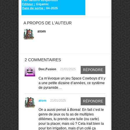
Les Jardins suspendus
Editeur :
Gigamic
Date de sortie :
04-2025
A PROPOS DE L'AUTEUR
atom
2 COMMENTAIRES
Doc.Fusion
21/01/2025
RÉPONDRE
Ca m’évoque un jeu Space Cowboys d’il y
a une petite dizaine d’années, ce système
de pyramide…
atom
21/01/2025
RÉPONDRE
On a aussi pensé à
Boreal
. En fait c’est le
genre de jeux ou tu as de multiples
dillémes, tu prends une tuile (ou carte)
pour la placer, mais où ? Cela irait bien la
pour ton irrigation, mais d’un coté ça