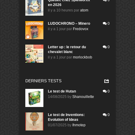
Quebec chez Spielworxx
0
en 2026
il y a 10 heures
par
atom
LUDOCHRONO – Minero
0
il y a 1 jour
par
Fredovox
Letter up : le retour du
0
chevalet blanc
il y a 1 jour
par
morlockbob
DERNIERS TESTS
Le test de Hutan
0
14/08/2025
by
Shanouillette
Le test de Inventions:
0
Evolution of Ideas
01/07/2025
by
Ihmotep