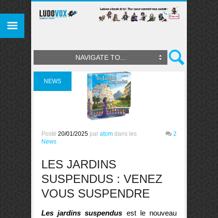
NAVIGATE TO...
NEWS
Posté
20/01/2025
par
atom
dans les
2
News
LES JARDINS
SUSPENDUS : VENEZ
VOUS SUSPENDRE
Les jardins suspendus
est le nouveau