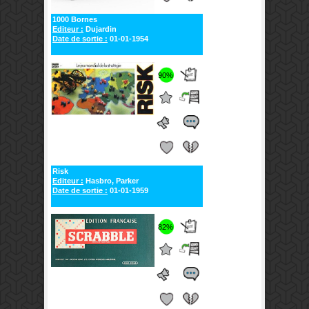
1000 Bornes
Editeur :
Dujardin
Date de sortie :
01-01-1954
90%
Risk
Editeur :
Hasbro, Parker
Date de sortie :
01-01-1959
82%