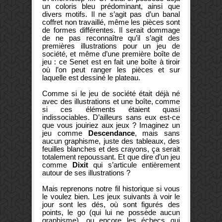
un coloris bleu prédominant, ainsi que
divers motifs. Il ne s’agit pas d’un banal
coffret non travaillé, même les pièces sont
de formes différentes. Il serait dommage
de ne pas reconnaître qu’il s’agit des
premières illustrations pour un jeu de
société, et même d’une première boîte de
jeu : ce Senet est en fait une boîte à tiroir
où l’on peut ranger les pièces et sur
laquelle est dessiné le plateau.
Comme si le jeu de société était déjà né
avec des illustrations et une boîte, comme
si ces éléments étaient quasi
indissociables. D’ailleurs sans eux est-ce
que vous jouiriez aux jeux ? Imaginez un
jeu comme
Descendance
, mais sans
aucun graphisme, juste des tableaux, des
feuilles blanches et des crayons, ça serait
totalement repoussant. Et que dire d’un jeu
comme
Dixit
qui s’articule entièrement
autour de ses illustrations ?
Mais reprenons notre fil historique si vous
le voulez bien. Les jeux suivants à voir le
jour sont les dés, où sont figurés des
points, le go (qui lui ne possède aucun
graphisme), ou encore les échecs qui