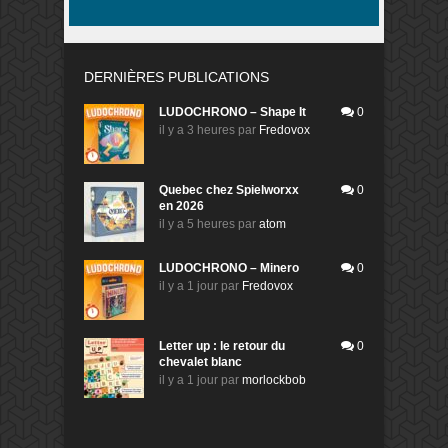
DERNIÈRES PUBLICATIONS
LUDOCHRONO – Shape It
0
il y a 3 heures
par
Fredovox
Quebec chez Spielworxx
0
en 2026
il y a 5 heures
par
atom
LUDOCHRONO – Minero
0
il y a 1 jour
par
Fredovox
Letter up : le retour du
0
chevalet blanc
il y a 1 jour
par
morlockbob