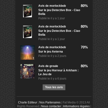
80%
Avis de
morlockbob
Sur le jeu Detective Box - Ciao
Bella
Publié le
il y a 1 jour
80%
Avis de
morlockbob
Sur le jeu Detective Box - Ciao
Bella
Publié le
il y a 1 jour
70%
Avis de
morlockbob
Sur le jeu Aeterna
Publié le
il y a 2 jours
80%
Avis de
groule
Sur le jeu Horreur à Arkham :
Le Jeu de
Publié le
il y a 6 jours
Tous les avis
Charte Editeur
|
Nos Partenaires
| Fat Media © 2013 All
Rights Reserved |
Nous contacter
|
Informations légales
|