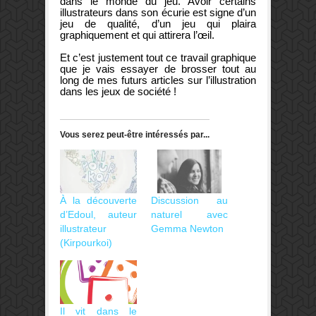
dans le monde du jeu. Avoir certains
illustrateurs dans son écurie est signe d’un
jeu de qualité, d’un jeu qui plaira
graphiquement et qui attirera l’œil.
Et c’est justement tout ce travail graphique
que je vais essayer de brosser tout au
long de mes futurs articles sur l’illustration
dans les jeux de société !
Vous serez peut-être intéressés par...
À la découverte
Discussion au
d’Edoul, auteur
naturel avec
illustrateur
Gemma Newton
(Kirpourkoi)
Il vit dans le