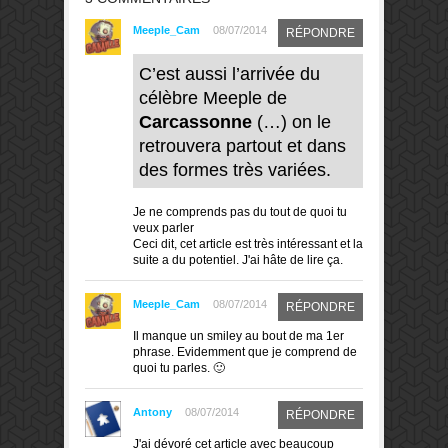
Meeple_Cam
08/07/2014
RÉPONDRE
C’est aussi l’arrivée du
célèbre Meeple de
Carcassonne
(…) on le
retrouvera partout et dans
des formes très variées.
Je ne comprends pas du tout de quoi tu
veux parler
Ceci dit, cet article est très intéressant et la
suite a du potentiel. J'ai hâte de lire ça.
Meeple_Cam
08/07/2014
RÉPONDRE
Il manque un smiley au bout de ma 1er
phrase. Evidemment que je comprend de
quoi tu parles. 🙂
Antony
08/07/2014
RÉPONDRE
J'ai dévoré cet article avec beaucoup