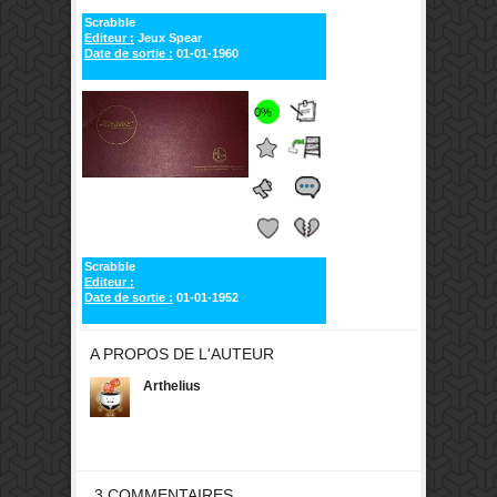
Scrabble
Editeur :
Jeux Spear
Date de sortie :
01-01-1960
0%
Scrabble
Editeur :
Date de sortie :
01-01-1952
A PROPOS DE L'AUTEUR
Arthelius
3 COMMENTAIRES