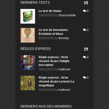
DERNIERS TESTS
Le test de Hutan
0
14/08/2025
by
Shanouillette
Le test de Inventions:
0
Evolution of Ideas
01/07/2025
by
Ihmotep
RÈGLES EXPRESS
Règle express : fiche
0
résumé du jeu Twilight
Inscription
30/11/2022
by
mattravel
Règle express : fiche
0
résumé du jeu Lorenzo Le
magnifique
04/11/2022
by
mattravel
DERNIERS AVIS DES MEMBRES