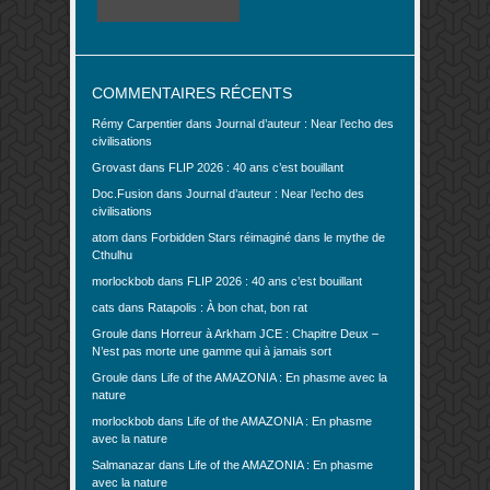
COMMENTAIRES RÉCENTS
Rémy Carpentier
dans
Journal d’auteur : Near l’echo des
civilisations
Grovast
dans
FLIP 2026 : 40 ans c’est bouillant
Doc.Fusion
dans
Journal d’auteur : Near l’echo des
civilisations
atom
dans
Forbidden Stars réimaginé dans le mythe de
Cthulhu
morlockbob
dans
FLIP 2026 : 40 ans c’est bouillant
cats
dans
Ratapolis : À bon chat, bon rat
Groule
dans
Horreur à Arkham JCE : Chapitre Deux –
N’est pas morte une gamme qui à jamais sort
Groule
dans
Life of the AMAZONIA : En phasme avec la
nature
morlockbob
dans
Life of the AMAZONIA : En phasme
avec la nature
Salmanazar
dans
Life of the AMAZONIA : En phasme
avec la nature