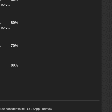
b
 Box -
s
80%
b
 Box -
s
70%
b
80%
e de confidentialité
|
CGU App Ludovox