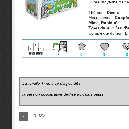
Durée moyenne d'une 
Thèmes :
Divers
Mécanismes :
Coopéra
Mime, Rapidité
Types de jeu :
Jeu d'
Complexité du jeu :
En
7
0
1
0
La famille Time's up s’agrandit !
la version coopérative dédiée aux plus petits
INFOS