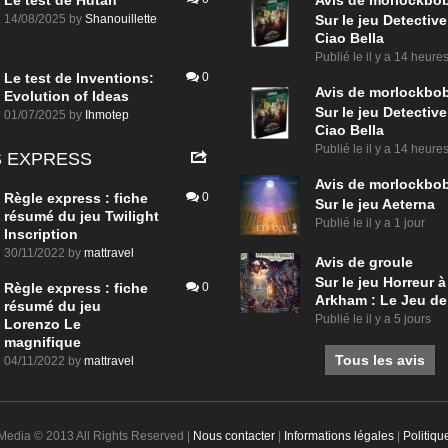
Le test de Hutan
Avis de
morlockbo
14/08/2025
by
Shanouillette
Sur le jeu Detective
Ciao Bella
Publié le
il y a 14 heure
Le test de Inventions:
0
Avis de
morlockbo
Evolution of Ideas
Sur le jeu Detective
01/07/2025
by
Ihmotep
Ciao Bella
Publié le
il y a 14 heure
 EXPRESS
Avis de
morlockbo
Règle express : fiche
0
Sur le jeu Aeterna
résumé du jeu Twilight
Publié le
il y a 1 jour
Inscription
30/11/2022
by
mattravel
Avis de
groule
Sur le jeu Horreur à
Règle express : fiche
0
Arkham : Le Jeu de
résumé du jeu
Publié le
il y a 5 jours
Lorenzo Le
magnifique
Tous les avis
04/11/2022
by
mattravel
 Media © 2013 All Rights Reserved |
Nous contacter
|
Informations légales
|
Politiqu