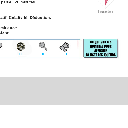
partie :
20
minutes
tif, Créativité, Déduction,
ambiance
fant
0
0
0