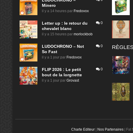
LUDOCHRONO –
Minero
il y a 14 heures
par
Fredovox
Letter up : le retour du
0
chevalet blanc
il y a 15 heures
par
morlockbob
LUDOCHRONO – Not
0
RÈGLES
So Fast
il y a 1 jour
par
Fredovox
FLIP 2026 : Le petit
0
bout de la lorgnette
il y a 1 jour
par
Grovast
Charte Editeur
|
Nos Partenaires
| Fat