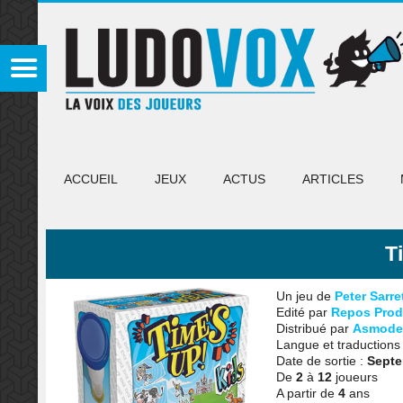
ACCUEIL
JEUX
ACTUS
ARTICLES
T
Un jeu de
Peter Sarre
Edité par
Repos Prod
Distribué par
Asmode
Langue et traductions
Date de sortie :
Septe
De
2
à
12
joueurs
A partir de
4
ans