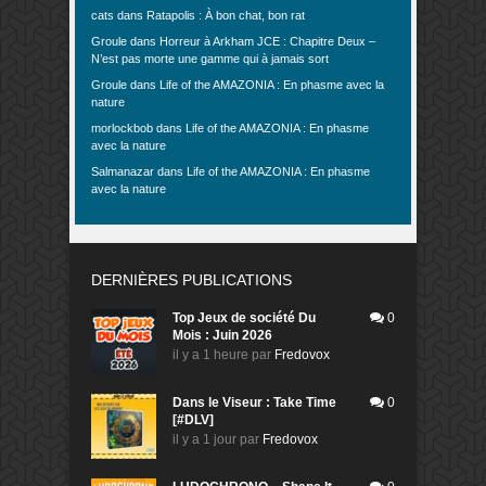
cats
dans
Ratapolis : À bon chat, bon rat
Groule
dans
Horreur à Arkham JCE : Chapitre Deux –
N’est pas morte une gamme qui à jamais sort
Groule
dans
Life of the AMAZONIA : En phasme avec la
nature
morlockbob
dans
Life of the AMAZONIA : En phasme
avec la nature
Salmanazar
dans
Life of the AMAZONIA : En phasme
avec la nature
DERNIÈRES PUBLICATIONS
Top Jeux de société Du
0
Mois : Juin 2026
il y a 1 heure
par
Fredovox
Dans le Viseur : Take Time
0
[#DLV]
il y a 1 jour
par
Fredovox