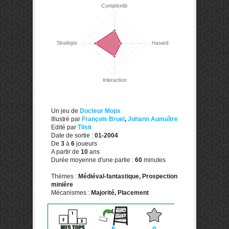
Un jeu de
Docteur Mops
Illustré par
François Bruel
,
Johann Aumaître
Edité par
Tilsit
Date de sortie :
01-2004
De
3
à
6
joueurs
A partir de
10
ans
Durée moyenne d'une partie :
60
minutes
Thèmes :
Médiéval-fantastique, Prospection
minière
Mécanismes :
Majorité, Placement