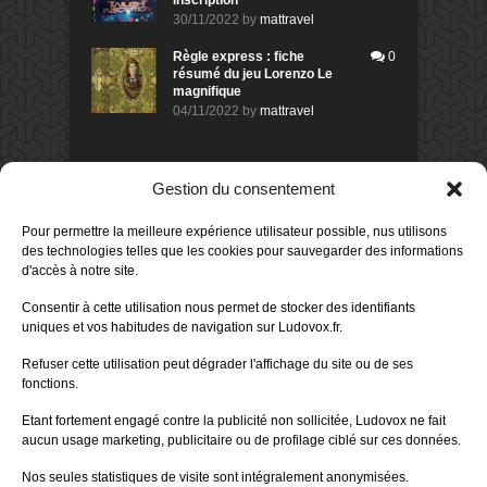
Inscription
30/11/2022
by
mattravel
Règle express : fiche
0
résumé du jeu Lorenzo Le
magnifique
04/11/2022
by
mattravel
DERNIERS AVIS DES MEMBRES
Gestion du consentement
60%
Avis de
morlockbob
Pour permettre la meilleure expérience utilisateur possible, nus utilisons
Sur le jeu Collect!
des technologies telles que les cookies pour sauvegarder des informations
Publié le
il y a 1 jour
d'accès à notre site.
80%
Consentir à cette utilisation nous permet de stocker des identifiants
Avis de
morlockbob
uniques et vos habitudes de navigation sur Ludovox.fr.
Sur le jeu Detective Box - Ciao
Bella
Refuser cette utilisation peut dégrader l'affichage du site ou de ses
Publié le
il y a 3 jours
fonctions.
80%
Avis de
morlockbob
Etant fortement engagé contre la publicité non sollicitée, Ludovox ne fait
Sur le jeu Detective Box - Ciao
Bella
aucun usage marketing, publicitaire ou de profilage ciblé sur ces données.
Publié le
il y a 3 jours
Nos seules statistiques de visite sont intégralement anonymisées.