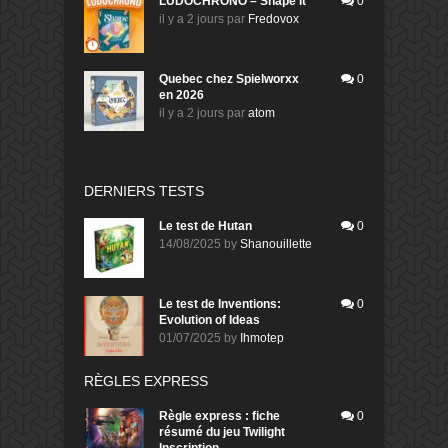
LUDOCHRONO – Shape It
0
il y a 2 jours
par
Fredovox
Quebec chez Spielworxx
0
en 2026
il y a 2 jours
par
atom
DERNIERS TESTS
Le test de Hutan
0
14/08/2025
by
Shanouillette
Le test de Inventions:
0
Evolution of Ideas
01/07/2025
by
Ihmotep
RÈGLES EXPRESS
Règle express : fiche
0
résumé du jeu Twilight