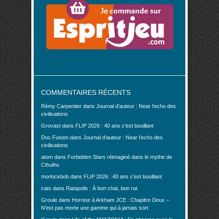
COMMENTAIRES RÉCENTS
Rémy Carpentier
dans
Journal d’auteur : Near l’echo des
civilisations
Grovast
dans
FLIP 2026 : 40 ans c’est bouillant
Doc.Fusion
dans
Journal d’auteur : Near l’echo des
civilisations
atom
dans
Forbidden Stars réimaginé dans le mythe de
Cthulhu
morlockbob
dans
FLIP 2026 : 40 ans c’est bouillant
cats
dans
Ratapolis : À bon chat, bon rat
Groule
dans
Horreur à Arkham JCE : Chapitre Deux –
N’est pas morte une gamme qui à jamais sort