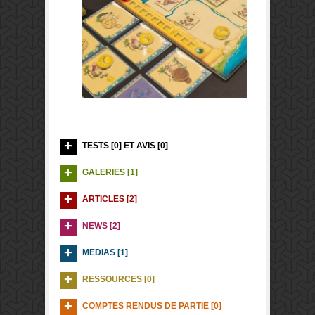
TESTS [0] ET AVIS [0]
GALERIES [1]
ARTICLES [2]
NEWS [2]
MEDIAS [1]
RESSOURCES [0]
COMPTES RENDUS DE PARTIE [0]