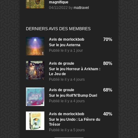
magnifique
04/11/2022
by
mattravel
DERNIERS AVIS DES MEMBRES
70%
Avis de
morlockbob
Sur le jeu Aeterna
Publié le
il y a 1 jour
80%
Avis de
groule
Sur le jeu Horreur à Arkham :
Le Jeu de
Publié le
il y a 4 jours
68%
Avis de
groule
Sur le jeu Roll'N'Bump Duel
Publié le
il y a 4 jours
40%
Avis de
morlockbob
Sur le jeu Undo : La Fièvre du
Trésor
Publié le
il y a 5 jours