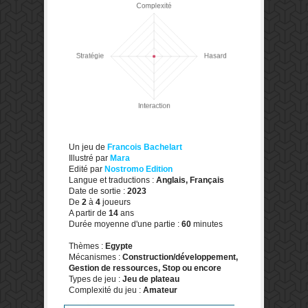
Un jeu de
Francois Bachelart
Illustré par
Mara
Edité par
Nostromo Edition
Langue et traductions :
Anglais, Français
Date de sortie :
2023
De
2
à
4
joueurs
A partir de
14
ans
Durée moyenne d'une partie :
60
minutes
Thèmes :
Egypte
Mécanismes :
Construction/développement,
Gestion de ressources, Stop ou encore
Types de jeu :
Jeu de plateau
Complexité du jeu :
Amateur