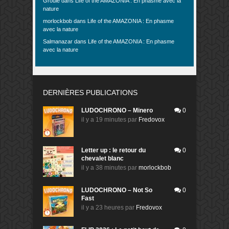
Groule
dans
Life of the AMAZONIA : En phasme avec la
nature
morlockbob
dans
Life of the AMAZONIA : En phasme
avec la nature
Salmanazar
dans
Life of the AMAZONIA : En phasme
avec la nature
DERNIÈRES PUBLICATIONS
LUDOCHRONO – Minero
0
il y a 19 minutes
par
Fredovox
Letter up : le retour du
0
chevalet blanc
il y a 38 minutes
par
morlockbob
LUDOCHRONO – Not So
0
Fast
il y a 23 heures
par
Fredovox