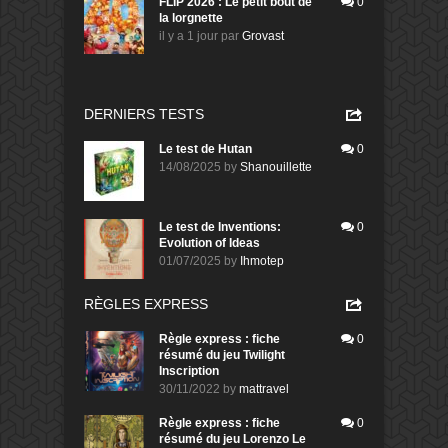
FLIP 2026 : Le petit bout de
0
la lorgnette
il y a 1 jour
par
Grovast
DERNIERS TESTS
Le test de Hutan
0
14/08/2025
by
Shanouillette
Le test de Inventions:
0
Evolution of Ideas
01/07/2025
by
Ihmotep
RÈGLES EXPRESS
Règle express : fiche
0
résumé du jeu Twilight
Inscription
30/11/2022
by
mattravel
Règle express : fiche
0
résumé du jeu Lorenzo Le