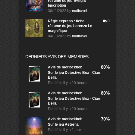
résumé du jeu Twilight
Inscription
30/11/2022
by
mattravel
Règle express : fiche
0
résumé du jeu Lorenzo Le
magnifique
04/11/2022
by
mattravel
DERNIERS AVIS DES MEMBRES
80%
Avis de
morlockbob
Sur le jeu Detective Box - Ciao
Bella
Publié le
il y a 10 heures
80%
Avis de
morlockbob
Sur le jeu Detective Box - Ciao
Bella
Publié le
il y a 10 heures
70%
Avis de
morlockbob
Sur le jeu Aeterna
Publié le
il y a 1 jour