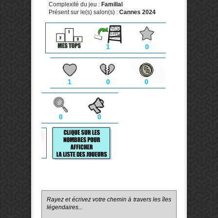
Complexité du jeu :
Familial
Présent sur le(s) salon(s) :
Cannes 2024
1
0
1
0
0
0
0
Rayez et écrivez votre chemin à travers les îles
légendaires...