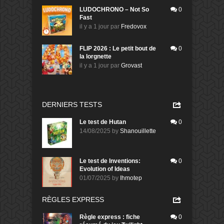
LUDOCHRONO – Not So
0
Fast
il y a 1 jour
par
Fredovox
FLIP 2026 : Le petit bout de
0
la lorgnette
il y a 1 jour
par
Grovast
DERNIERS TESTS
Le test de Hutan
0
14/08/2025
by
Shanouillette
Le test de Inventions:
0
Evolution of Ideas
01/07/2025
by
Ihmotep
RÈGLES EXPRESS
Règle express : fiche
0