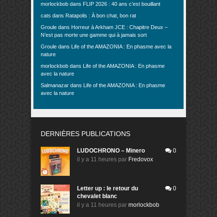
morlockbob
dans
FLIP 2026 : 40 ans c’est bouillant
cats
dans
Ratapolis : À bon chat, bon rat
Groule
dans
Horreur à Arkham JCE : Chapitre Deux –
N’est pas morte une gamme qui à jamais sort
Groule
dans
Life of the AMAZONIA : En phasme avec la
nature
morlockbob
dans
Life of the AMAZONIA : En phasme
avec la nature
Salmanazar
dans
Life of the AMAZONIA : En phasme
avec la nature
DERNIÈRES PUBLICATIONS
LUDOCHRONO – Minero
0
il y a 11 heures
par
Fredovox
Letter up : le retour du
0
chevalet blanc
il y a 11 heures
par
morlockbob