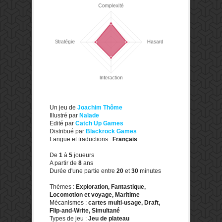
Un jeu de
Joachim Thôme
Illustré par
Naïade
Edité par
Catch Up Games
Distribué par
Blackrock Games
Langue et traductions :
Français
De
1
à
5
joueurs
A partir de
8
ans
Durée d'une partie entre
20
et
30
minutes
Thèmes :
Exploration, Fantastique,
Locomotion et voyage, Maritime
Mécanismes :
cartes multi-usage, Draft,
Flip-and-Write, Simultané
Types de jeu :
Jeu de plateau