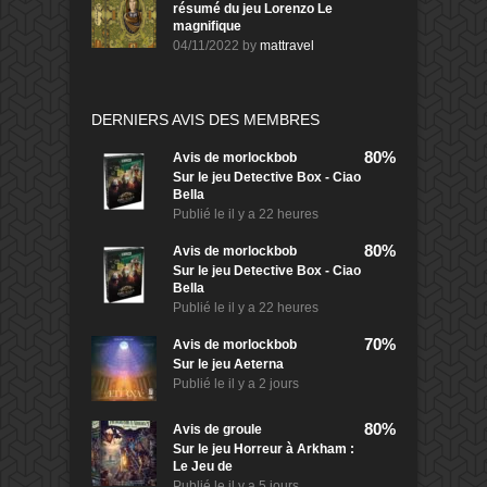
résumé du jeu Lorenzo Le
magnifique
04/11/2022
by
mattravel
DERNIERS AVIS DES MEMBRES
80%
Avis de
morlockbob
Sur le jeu Detective Box - Ciao
Bella
Publié le
il y a 22 heures
80%
Avis de
morlockbob
Sur le jeu Detective Box - Ciao
Bella
Publié le
il y a 22 heures
70%
Avis de
morlockbob
Sur le jeu Aeterna
Publié le
il y a 2 jours
80%
Avis de
groule
Sur le jeu Horreur à Arkham :
Le Jeu de
Publié le
il y a 5 jours