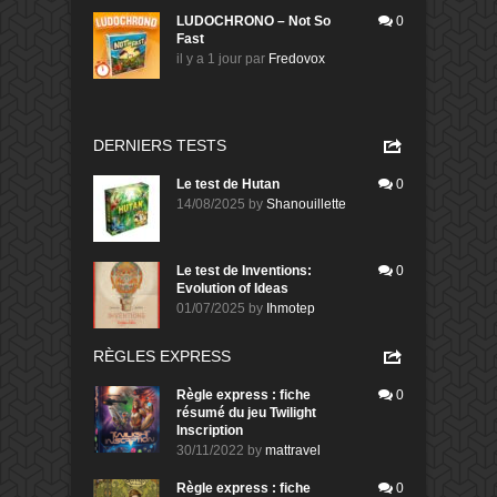
LUDOCHRONO – Not So
0
Fast
il y a 1 jour
par
Fredovox
DERNIERS TESTS
Le test de Hutan
0
14/08/2025
by
Shanouillette
Le test de Inventions:
0
Evolution of Ideas
01/07/2025
by
Ihmotep
RÈGLES EXPRESS
Règle express : fiche
0
résumé du jeu Twilight
Inscription
30/11/2022
by
mattravel
Règle express : fiche
0