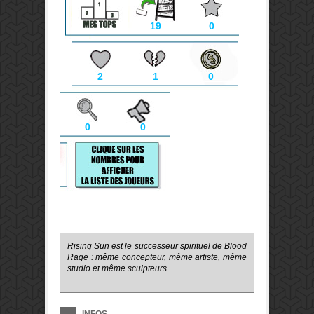
19
0
2
1
0
0
0
Rising Sun est le successeur spirituel de Blood
Rage : même concepteur, même artiste, même
studio et même sculpteurs.