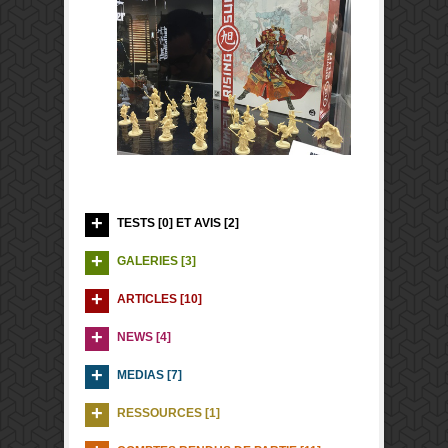
TESTS [0] ET AVIS [2]
GALERIES [3]
ARTICLES [10]
NEWS [4]
MEDIAS [7]
RESSOURCES [1]