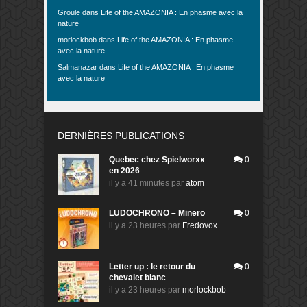
Groule
dans
Life of the AMAZONIA : En phasme avec la
nature
morlockbob
dans
Life of the AMAZONIA : En phasme
avec la nature
Salmanazar
dans
Life of the AMAZONIA : En phasme
avec la nature
DERNIÈRES PUBLICATIONS
Quebec chez Spielworxx
0
en 2026
il y a 41 minutes
par
atom
LUDOCHRONO – Minero
0
il y a 23 heures
par
Fredovox
Letter up : le retour du
0
chevalet blanc
il y a 23 heures
par
morlockbob