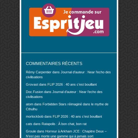
COMMENTAIRES RÉCENTS
Rémy Carpentier
dans
Journal d’auteur : Near l’echo des
civilisations
Grovast
dans
FLIP 2026 : 40 ans c’est bouillant
Doc.Fusion
dans
Journal d’auteur : Near l’echo des
civilisations
atom
dans
Forbidden Stars réimaginé dans le mythe de
Cthulhu
morlockbob
dans
FLIP 2026 : 40 ans c’est bouillant
cats
dans
Ratapolis : À bon chat, bon rat
Groule
dans
Horreur à Arkham JCE : Chapitre Deux –
N’est pas morte une gamme qui à jamais sort