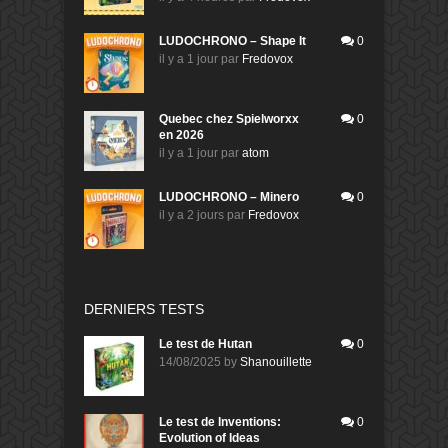
LUDOCHRONO – Shape It
0
il y a 1 jour
par
Fredovox
Quebec chez Spielworxx
0
en 2026
il y a 1 jour
par
atom
LUDOCHRONO – Minero
0
il y a 2 jours
par
Fredovox
DERNIERS TESTS
Le test de Hutan
0
14/08/2025
by
Shanouillette
Le test de Inventions:
0
Evolution of Ideas