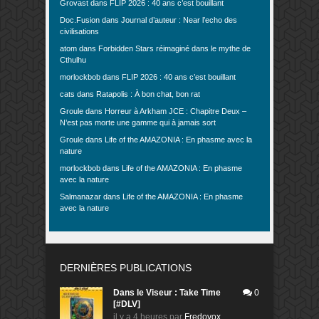
Grovast
dans
FLIP 2026 : 40 ans c’est bouillant
Doc.Fusion
dans
Journal d’auteur : Near l’echo des
civilisations
atom
dans
Forbidden Stars réimaginé dans le mythe de
Cthulhu
morlockbob
dans
FLIP 2026 : 40 ans c’est bouillant
cats
dans
Ratapolis : À bon chat, bon rat
Groule
dans
Horreur à Arkham JCE : Chapitre Deux –
N’est pas morte une gamme qui à jamais sort
Groule
dans
Life of the AMAZONIA : En phasme avec la
nature
morlockbob
dans
Life of the AMAZONIA : En phasme
avec la nature
Salmanazar
dans
Life of the AMAZONIA : En phasme
avec la nature
DERNIÈRES PUBLICATIONS
Dans le Viseur : Take Time
0
[#DLV]
il y a 4 heures
par
Fredovox