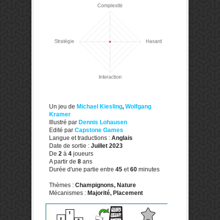
Un jeu de
Michael Kiesling
,
Wolfgang
Kramer
Illustré par
Dennis Lohausen
Edité par
Capstone Games
Langue et traductions :
Anglais
Date de sortie :
Juillet 2023
De
2
à
4
joueurs
A partir de
8
ans
Durée d'une partie entre
45
et
60
minutes
Thèmes :
Champignons, Nature
Mécanismes :
Majorité, Placement