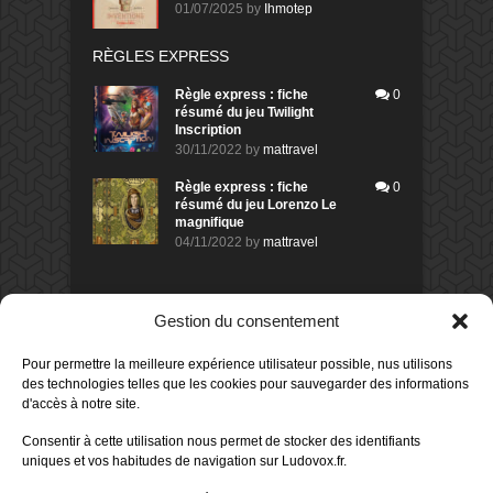
01/07/2025
by
Ihmotep
RÈGLES EXPRESS
Règle express : fiche
0
résumé du jeu Twilight
Inscription
30/11/2022
by
mattravel
Règle express : fiche
0
résumé du jeu Lorenzo Le
magnifique
04/11/2022
by
mattravel
DERNIERS AVIS DES MEMBRES
Gestion du consentement
60%
Avis de
morlockbob
Pour permettre la meilleure expérience utilisateur possible, nus utilisons
Sur le jeu Collect!
des technologies telles que les cookies pour sauvegarder des informations
Publié le
il y a 16 heures
d'accès à notre site.
80%
Avis de
morlockbob
Consentir à cette utilisation nous permet de stocker des identifiants
Sur le jeu Detective Box - Ciao
uniques et vos habitudes de navigation sur Ludovox.fr.
Bella