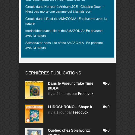
Groule
dans
Horreur à Arkham JCE : Chapitre Deux –
N’est pas morte une gamme qui à jamais sort
Groule
dans
Life of the AMAZONIA : En phasme avec la
nature
morlockbob
dans
Life of the AMAZONIA : En phasme
avec la nature
Salmanazar
dans
Life of the AMAZONIA : En phasme
avec la nature
DERNIÈRES PUBLICATIONS
Dans le Viseur : Take Time
0
[#DLV]
il y a 4 heures
par
Fredovox
LUDOCHRONO – Shape It
0
il y a 1 jour
par
Fredovox
Quebec chez Spielworxx
0