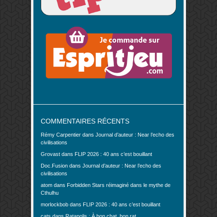
COMMENTAIRES RÉCENTS
Rémy Carpentier
dans
Journal d’auteur : Near l’echo des
civilisations
Grovast
dans
FLIP 2026 : 40 ans c’est bouillant
Doc.Fusion
dans
Journal d’auteur : Near l’echo des
civilisations
atom
dans
Forbidden Stars réimaginé dans le mythe de
Cthulhu
morlockbob
dans
FLIP 2026 : 40 ans c’est bouillant
cats
dans
Ratapolis : À bon chat, bon rat