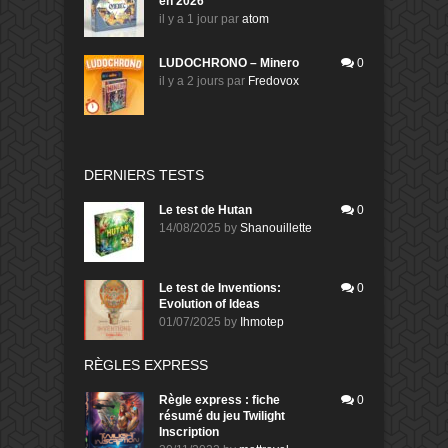
en 2026
il y a 1 jour
par
atom
LUDOCHRONO – Minero
0
il y a 2 jours
par
Fredovox
DERNIERS TESTS
Le test de Hutan
0
14/08/2025
by
Shanouillette
Le test de Inventions:
0
Evolution of Ideas
01/07/2025
by
Ihmotep
RÈGLES EXPRESS
Règle express : fiche
0
résumé du jeu Twilight
Inscription