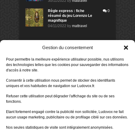
30/11/2022
by
mattravel
Règle express : fiche
0
résumé du jeu Lorenzo Le
magnifique
04/11/2022
by
mattravel
DERNIERS AVIS DES MEMBRES
Gestion du consentement
60%
Avis de
morlockbob
Pour permettre la meilleure expérience utilisateur possible, nus utilisons
Sur le jeu Collect!
des technologies telles que les cookies pour sauvegarder des informations
Publié le
il y a 16 heures
d'accès à notre site.
80%
Avis de
morlockbob
Consentir à cette utilisation nous permet de stocker des identifiants
Sur le jeu Detective Box - Ciao
uniques et vos habitudes de navigation sur Ludovox.fr.
Bella
Publié le
il y a 2 jours
Refuser cette utilisation peut dégrader l'affichage du site ou de ses
fonctions.
80%
Avis de
morlockbob
Sur le jeu Detective Box - Ciao
Etant fortement engagé contre la publicité non sollicitée, Ludovox ne fait
Bella
aucun usage marketing, publicitaire ou de profilage ciblé sur ces données.
Publié le
il y a 2 jours
Nos seules statistiques de visite sont intégralement anonymisées.
70%
Avis de
morlockbob