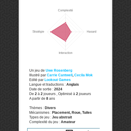
Un jeu de
Uwe Rosenberg
Illustré par
Carrie Cantwell
,
Cecila Mok
Edité par
Lookout Games
Langue et traductions :
Anglais
Date de sortie :
2024
De
2
à
2
joueurs , Optimisé à
2
joueurs
A partir de
8
ans
Thèmes :
Divers
Mécanismes :
Placement, Roue, Tuiles
Types de jeu :
Jeu abstrait
Complexité du jeu :
Amateur