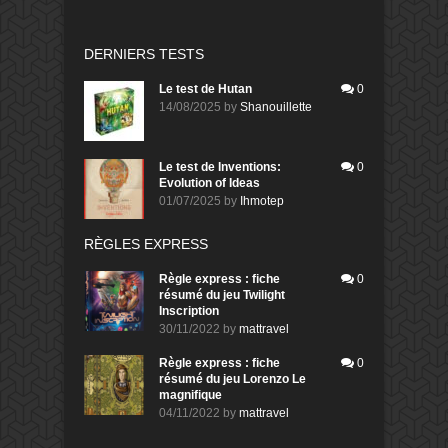
DERNIERS TESTS
Le test de Hutan
0
14/08/2025
by
Shanouillette
Le test de Inventions:
0
Evolution of Ideas
01/07/2025
by
Ihmotep
RÈGLES EXPRESS
Règle express : fiche
0
résumé du jeu Twilight
Inscription
30/11/2022
by
mattravel
Règle express : fiche
0
résumé du jeu Lorenzo Le
magnifique
04/11/2022
by
mattravel