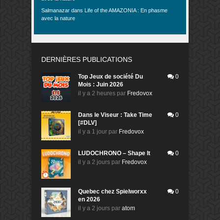
Salmanazar
dans
Life of the AMAZONIA : En phasme
avec la nature
DERNIÈRES PUBLICATIONS
Top Jeux de société Du
0
Mois : Juin 2026
il y a 2 heures
par
Fredovox
Dans le Viseur : Take Time
0
[#DLV]
il y a 1 jour
par
Fredovox
LUDOCHRONO – Shape It
0
il y a 2 jours
par
Fredovox
Quebec chez Spielworxx
0
en 2026
il y a 2 jours
par
atom