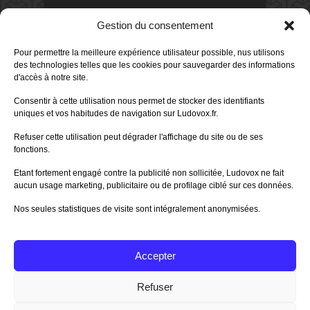
DERNIERS AVIS DES MEMBRES
Gestion du consentement
60%
Avis de
morlockbob
Pour permettre la meilleure expérience utilisateur possible, nus utilisons
Sur le jeu Collect!
des technologies telles que les cookies pour sauvegarder des informations
Publié le
il y a 1 jour
d'accès à notre site.
80%
Consentir à cette utilisation nous permet de stocker des identifiants
Avis de
morlockbob
uniques et vos habitudes de navigation sur Ludovox.fr.
Sur le jeu Detective Box - Ciao
Bella
Refuser cette utilisation peut dégrader l'affichage du site ou de ses
Publié le
il y a 3 jours
fonctions.
80%
Avis de
morlockbob
Etant fortement engagé contre la publicité non sollicitée, Ludovox ne fait
Sur le jeu Detective Box - Ciao
Bella
aucun usage marketing, publicitaire ou de profilage ciblé sur ces données.
Publié le
il y a 3 jours
Nos seules statistiques de visite sont intégralement anonymisées.
70%
Avis de
morlockbob
Sur le jeu Aeterna
Publié le
il y a 4 jours
Accepter
Tous les avis
Refuser