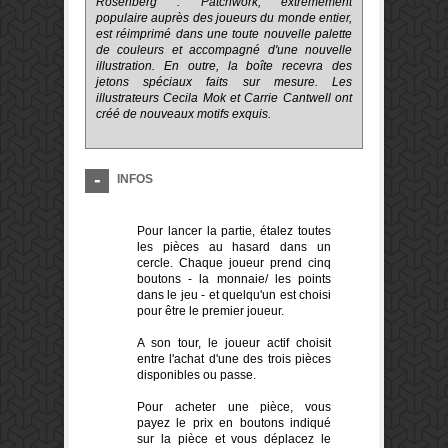
Rosenberg : Patchwork, extrêmement
populaire auprès des joueurs du monde entier,
est réimprimé dans une toute nouvelle palette
de couleurs et accompagné d'une nouvelle
illustration. En outre, la boîte recevra des
jetons spéciaux faits sur mesure. Les
illustrateurs Cecila Mok et Carrie Cantwell ont
créé de nouveaux motifs exquis.
INFOS
Pour lancer la partie
, étalez
toutes
les pièces au
hasard
dans un
cercle
.
Chaque joueur prend
cinq
boutons
-
la monnaie
/ les points
dans le jeu
-
et quelqu'un
est choisi
pour être
le premier joueur
.
A son tour
, le
joueur actif choisit
entre l'achat d'
une des trois pièces
disponibles
ou
passe
.
Pour acheter
un
e pièce, vous
payez le prix en
boutons
indiqué
sur la pièce
et vous déplacez le