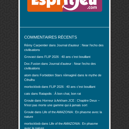
COMMENTAIRES RÉCENTS
Rémy Carpentier
dans
Journal d’auteur : Near l’echo des
civilisations
Grovast
dans
FLIP 2026 : 40 ans c’est bouillant
Doc.Fusion
dans
Journal d’auteur : Near l’echo des
civilisations
atom
dans
Forbidden Stars réimaginé dans le mythe de
Cthulhu
morlockbob
dans
FLIP 2026 : 40 ans c’est bouillant
cats
dans
Ratapolis : À bon chat, bon rat
Groule
dans
Horreur à Arkham JCE : Chapitre Deux –
N’est pas morte une gamme qui à jamais sort
Groule
dans
Life of the AMAZONIA : En phasme avec la
nature
morlockbob
dans
Life of the AMAZONIA : En phasme
avec la nature