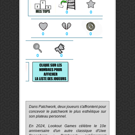
0
0
0
0
0
0
0
Dans
Patchwork
,
deux
joueurs s'affrontent
pour
concevoir
le
patchwork
le
plus esthétique
sur
son plateau
personnel
.
En 2024, Lookout Games célèbre le 10e
anniversaire d'un autre classique d'Uwe