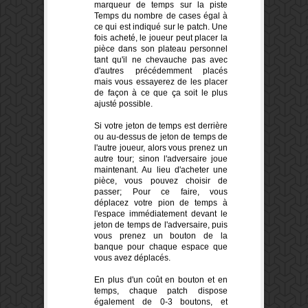
marqueur
de
temps sur la piste
Temps du nombre de cases égal à
ce qui est indiqué sur le patch
.
Une
fois
acheté
, le joueur peut
placer
la
pièce dans son plateau personnel
tant
qu'il ne
chevauche pas
avec
d'autres
précédemment placé
s
mais vous essayerez de les placer
de façon à ce que ça soit le plus
ajusté possible.
Si votre
jeton de
temps
est
derrière
ou
au-dessus de
jeton de
temps
de
l'autre joueur
,
alors
vous prenez un
autre
tour
;
sinon
l'adversaire
joue
maintenant
.
Au lieu d'acheter
une
pièce
,
vous pouvez
choisir de
passer
;
Pour ce faire,
vous
déplacez
votre pion
de
temps
à
l'espace
immédiatement devant
le
jeton de
temps
de l'adversaire
,
puis
vous prenez
un bouton
de la
banque pour
chaque espace
que
vous avez déplacés
.
En plus d'un
coût
en
bouton
et en
temps,
chaque patch
dispose
également de
0-3
boutons
,
et