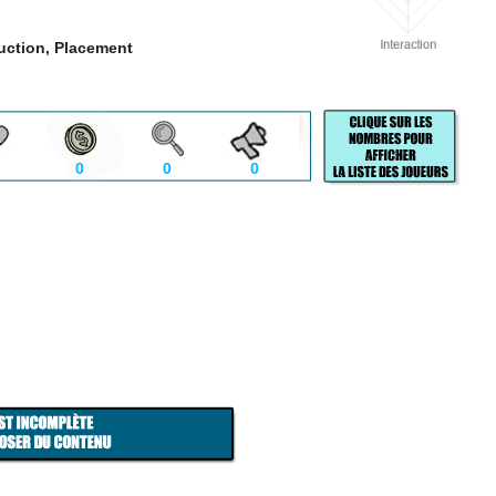
uction, Placement
0
0
0