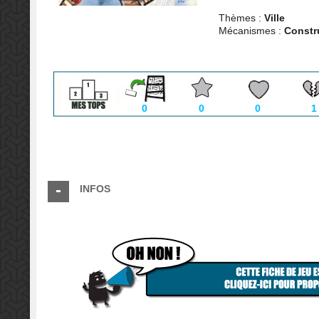
Thèmes :
Ville
Mécanismes :
Constr
0
0
0
1
INFOS