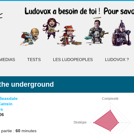
MEDIAS
TESTS
LES LUDOPEOPLES
LUDOVOX ?
the underground
Beasdale
atrein
es
06
partie :
60
minutes