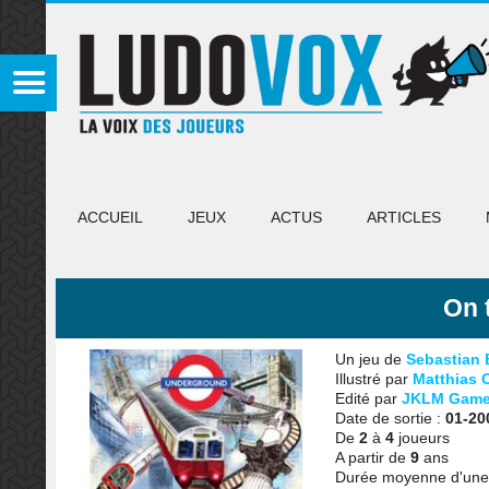
ACCUEIL
JEUX
ACTUS
ARTICLES
On 
Un jeu de
Sebastian 
Illustré par
Matthias C
Edité par
JKLM Gam
Date de sortie :
01-20
De
2
à
4
joueurs
A partir de
9
ans
Durée moyenne d'une 