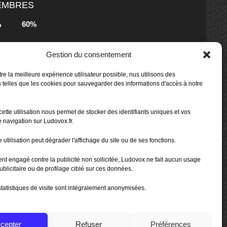
MEMBRES
60%
b
Gestion du consentement
80%
b
 Box -
re la meilleure expérience utilisateur possible, nus utilisons des
 telles que les cookies pour sauvegarder des informations d'accès à notre
80%
b
cette utilisation nous permet de stocker des identifiants uniques et vos
 Box -
 navigation sur Ludovox.fr.
 utilisation peut dégrader l'affichage du site ou de ses fonctions.
70%
b
ent engagé contre la publicité non sollicitée, Ludovox ne fait aucun usage
ublicitaire ou de profilage ciblé sur ces données.
tatistiques de visite sont intégralement anonymisées.
cepter
Refuser
Préférences