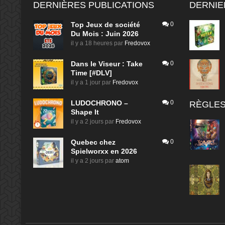
DERNIÈRES PUBLICATIONS
DERNIE
Top Jeux de société
0
Du Mois : Juin 2026
il y a 18 heures
par
Fredovox
Dans le Viseur : Take
0
Time [#DLV]
il y a 1 jour
par
Fredovox
LUDOCHRONO –
0
RÈGLES
Shape It
il y a 2 jours
par
Fredovox
Quebec chez
0
Spielworxx en 2026
il y a 2 jours
par
atom