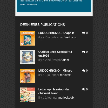
Salmanazar
dans
Life of the AMAZONIA : En phasme
avec la nature
DERNIÈRES PUBLICATIONS
LUDOCHRONO – Shape It
0
il y a 7 minutes
par
Fredovox
Quebec chez Spielworxx
0
en 2026
il y a 2 heures
par
atom
LUDOCHRONO – Minero
0
il y a 1 jour
par
Fredovox
Letter up : le retour du
0
chevalet blanc
il y a 1 jour
par
morlockbob