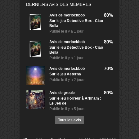
DERNIERS AVIS DES MEMBRES
80%
Avis de
morlockbob
Sur le jeu Detective Box - Ciao
Bella
Publié le
il y a 1 jour
80%
Avis de
morlockbob
Sur le jeu Detective Box - Ciao
Bella
Publié le
il y a 1 jour
70%
Avis de
morlockbob
Sur le jeu Aeterna
Publié le
il y a 2 jours
80%
Avis de
groule
Sur le jeu Horreur à Arkham :
Le Jeu de
Publié le
il y a 5 jours
Tous les avis