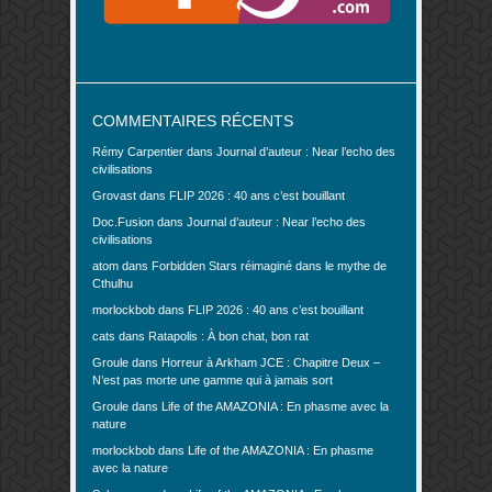
COMMENTAIRES RÉCENTS
Rémy Carpentier
dans
Journal d’auteur : Near l’echo des
civilisations
Grovast
dans
FLIP 2026 : 40 ans c’est bouillant
Doc.Fusion
dans
Journal d’auteur : Near l’echo des
civilisations
atom
dans
Forbidden Stars réimaginé dans le mythe de
Cthulhu
morlockbob
dans
FLIP 2026 : 40 ans c’est bouillant
cats
dans
Ratapolis : À bon chat, bon rat
Groule
dans
Horreur à Arkham JCE : Chapitre Deux –
N’est pas morte une gamme qui à jamais sort
Groule
dans
Life of the AMAZONIA : En phasme avec la
nature
morlockbob
dans
Life of the AMAZONIA : En phasme
avec la nature