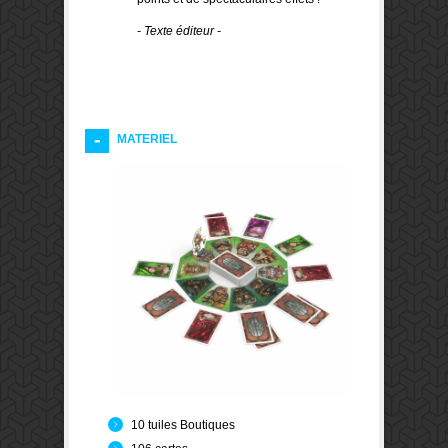
- Texte éditeur -
MATERIEL
10 tuiles Boutiques