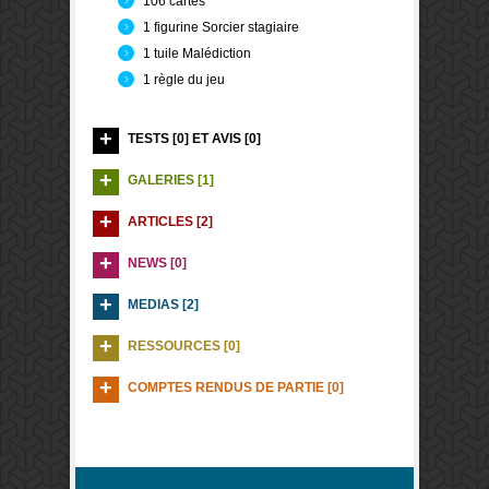
106 cartes
1 figurine Sorcier stagiaire
1 tuile Malédiction
1 règle du jeu
TESTS [0] ET AVIS [0]
GALERIES [1]
ARTICLES [2]
NEWS [0]
MEDIAS [2]
RESSOURCES [0]
COMPTES RENDUS DE PARTIE [0]