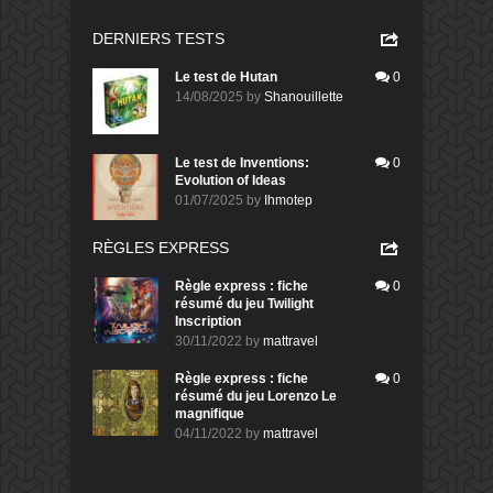
DERNIERS TESTS
Le test de Hutan
0
14/08/2025
by
Shanouillette
Le test de Inventions:
0
Evolution of Ideas
01/07/2025
by
Ihmotep
RÈGLES EXPRESS
Règle express : fiche
0
résumé du jeu Twilight
Inscription
30/11/2022
by
mattravel
Règle express : fiche
0
résumé du jeu Lorenzo Le
magnifique
04/11/2022
by
mattravel