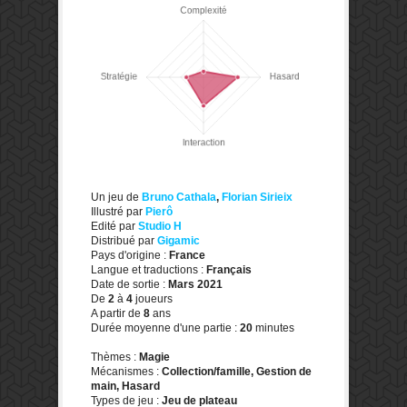
Un jeu de
Bruno Cathala
,
Florian Sirieix
Illustré par
Pierô
Edité par
Studio H
Distribué par
Gigamic
Pays d'origine :
France
Langue et traductions :
Français
Date de sortie :
Mars 2021
De
2
à
4
joueurs
A partir de
8
ans
Durée moyenne d'une partie :
20
minutes
Thèmes :
Magie
Mécanismes :
Collection/famille, Gestion de
main, Hasard
Types de jeu :
Jeu de plateau