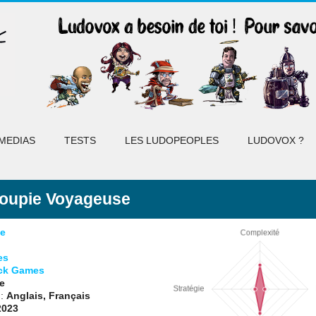
MEDIAS
TESTS
LES LUDOPEOPLES
LUDOVOX ?
Toupie Voyageuse
e
es
ck Games
e
 :
Anglais, Français
2023