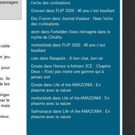
 (passages
l’echo des civilisations
Grovast
dans
FLIP 2026 : 40 ans c’est bouillant
Doc.Fusion
dans
Journal d’auteur : Near l’echo
des civilisations
atom
dans
Forbidden Stars réimaginé dans le
mythe de Cthulhu
morlockbob
dans
FLIP 2026 : 40 ans c’est
cette
bouillant
Un jeu
cats
dans
Ratapolis : À bon chat, bon rat
Groule
dans
Horreur à Arkham JCE : Chapitre
 pour
Deux – N’est pas morte une gamme qui à
jamais sort
x. Ils
le les
Groule
dans
Life of the AMAZONIA : En
phasme avec la nature
iriger
morlockbob
dans
Life of the AMAZONIA : En
par le
phasme avec la nature
, mais
Salmanazar
dans
Life of the AMAZONIA : En
rieur,
phasme avec la nature