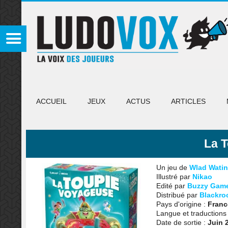
ACCUEIL
JEUX
ACTUS
ARTICLES
La 
Un jeu de
Wlad Watin
Illustré par
Nikao
Edité par
Buzzy Gam
Distribué par
Blackro
Pays d'origine :
Franc
Langue et traductions
Date de sortie :
Juin 