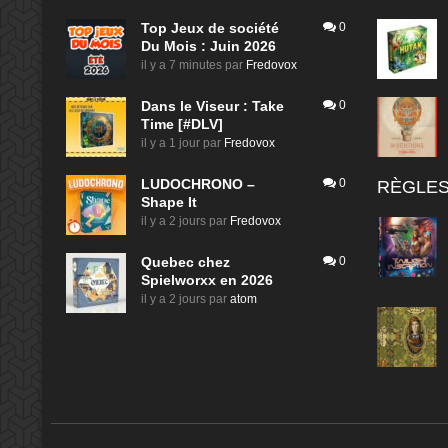
Top Jeux de société
0
Du Mois : Juin 2026
il y a 7 minutes
par
Fredovox
Dans le Viseur : Take
0
Time [#DLV]
il y a 1 jour
par
Fredovox
LUDOCHRONO –
0
RÈGLES
Shape It
il y a 2 jours
par
Fredovox
Quebec chez
0
Spielworxx en 2026
il y a 2 jours
par
atom