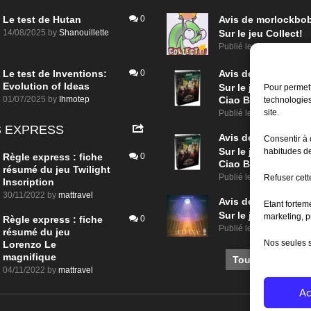
Le test de Hutan
0
Avis de
morlockbo
14/08/2025
by
Shanouillette
Sur le jeu Collect!
Publié le
il y a 1 jour
Le test de Inventions:
0
Avis de
morlockbo
Evolution of Ideas
Sur le jeu Detective
Pour permett
01/07/2025
by
Ihmotep
Ciao Bella
technologies
site.
Publié le
il y a 3 jours
 EXPRESS
Avis de
morlockbo
Consentir à 
Sur le jeu Detective
habitudes de
Règle express : fiche
0
Ciao Bella
résumé du jeu Twilight
Publié le
il y a 3 jours
Refuser cette
Inscription
30/11/2022
by
mattravel
Avis de
morlockbo
Etant fortem
Sur le jeu Aeterna
marketing, p
Règle express : fiche
0
Publié le
il y a 4 jours
résumé du jeu
Nos seules s
Lorenzo Le
magnifique
Tous les avis
04/11/2022
by
mattravel
Ac