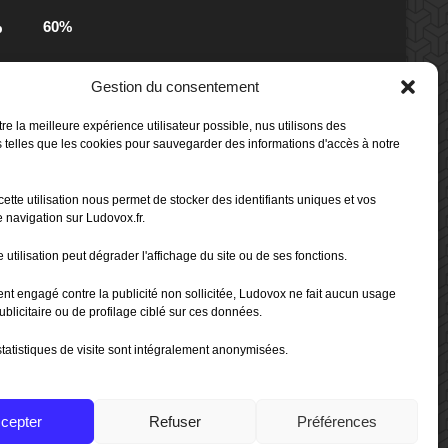
60%
b
Gestion du consentement
80%
b
 Box -
re la meilleure expérience utilisateur possible, nus utilisons des
 telles que les cookies pour sauvegarder des informations d'accès à notre
80%
b
cette utilisation nous permet de stocker des identifiants uniques et vos
 Box -
 navigation sur Ludovox.fr.
 utilisation peut dégrader l'affichage du site ou de ses fonctions.
70%
b
ent engagé contre la publicité non sollicitée, Ludovox ne fait aucun usage
ublicitaire ou de profilage ciblé sur ces données.
tatistiques de visite sont intégralement anonymisées.
cepter
Refuser
Préférences