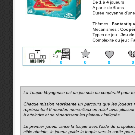
De
1
à
4
joueurs
A partir de
6
ans
Durée moyenne d'une 
Thèmes :
Fantastiqu
Mécanismes :
Coopéra
Types de jeu :
Jeu de
Complexité du jeu :
Fa
0
0
0
0
La Toupie Voyageuse est un jeu solo ou coopératif pour to
Chaque mission représente un parcours que les joueurs vo
représentent 8 mondes merveilleux en relief avec plusieurs
à atteindre et se répartissent les plateaux indiqués.
Le premier joueur lance la toupie avec l'aide du propulseur
cible atteinte, le joueur guide la toupie vers la sortie pou