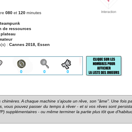
tre
080
et
120
minutes
Steampunk
n de ressources
 plateau
mateur
(s) :
Cannes 2018, Essen
0
0
0
s chimères. A chaque machine s'ajoute un rêve, son "âme". Une fois pa
es, vous pouvez passer du temps à rêver - et si vos rêves sont persist
P) supplémentaires - ou même terminer la partie plus tôt que d'habitu