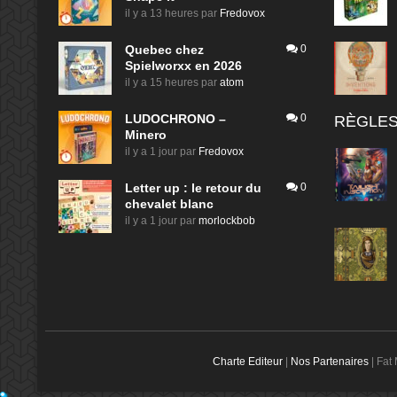
il y a 13 heures
par
Fredovox
Quebec chez
0
Spielworxx en 2026
il y a 15 heures
par
atom
LUDOCHRONO –
0
RÈGLES
Minero
il y a 1 jour
par
Fredovox
Letter up : le retour du
0
chevalet blanc
il y a 1 jour
par
morlockbob
Charte Editeur
|
Nos Partenaires
| Fat