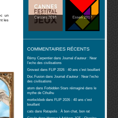
ec un
Cannes 2018
Essen 2017
t les
COMMENTAIRES RÉCENTS
Rémy Carpentier
dans
Journal d’auteur : Near
l’echo des civilisations
Grovast
dans
FLIP 2026 : 40 ans c’est bouillant
Doc.Fusion
dans
Journal d’auteur : Near l’echo
des civilisations
atom
dans
Forbidden Stars réimaginé dans le
mythe de Cthulhu
morlockbob
dans
FLIP 2026 : 40 ans c’est
bouillant
cats
dans
Ratapolis : À bon chat, bon rat