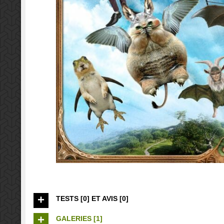
TESTS [0] ET AVIS [0]
GALERIES [1]