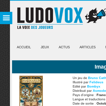
ACCUEIL
JEUX
ACTUS
ARTICLES
Ima
Un jeu de
Bruno Cath
Illustré par
Felideus
Edité par
Bombyx
Distribué par
Asmode
Pays d'origine :
Franc
Langue et traductions
Date de sortie :
Octob