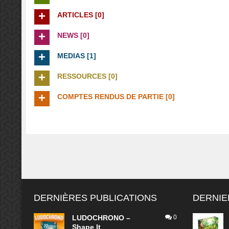
ARTICLES [0]
NEWS [0]
MEDIAS [1]
RESSOURCES [0]
COMPTES RENDUS DE PARTIE [0]
DERNIÈRES PUBLICATIONS
DERNIE
LUDOCHRONO –
0
Shape It