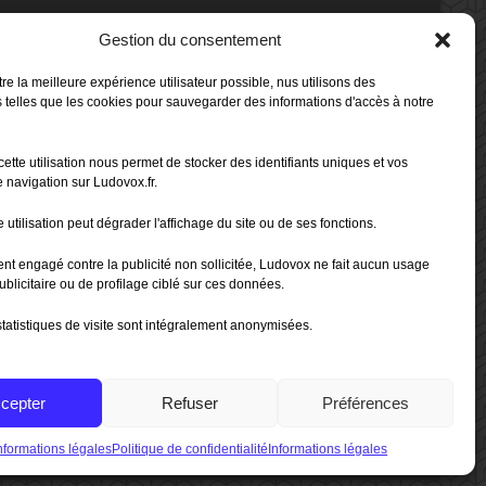
Gestion du consentement
80%
b
 Box -
re la meilleure expérience utilisateur possible, nus utilisons des
 telles que les cookies pour sauvegarder des informations d'accès à notre
80%
b
cette utilisation nous permet de stocker des identifiants uniques et vos
 Box -
 navigation sur Ludovox.fr.
 utilisation peut dégrader l'affichage du site ou de ses fonctions.
70%
b
ent engagé contre la publicité non sollicitée, Ludovox ne fait aucun usage
ublicitaire ou de profilage ciblé sur ces données.
tatistiques de visite sont intégralement anonymisées.
cepter
Refuser
Préférences
e de confidentialité
|
CGU App Ludovox
nformations légales
Politique de confidentialité
Informations légales