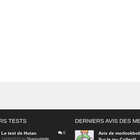
RS TESTS
DERNIERS AVIS DES 
Le test de Hutan
0
Avis de
morlockbo
14/08/2025
by
Shanouillette
Sur le jeu Collect!