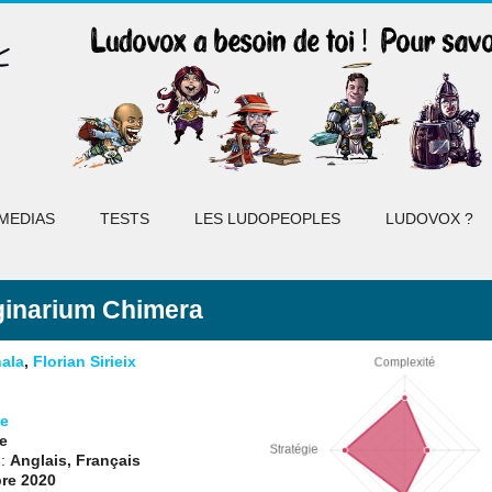
MEDIAS
TESTS
LES LUDOPEOPLES
LUDOVOX ?
ginarium Chimera
ala
,
Florian Sirieix
e
e
 :
Anglais, Français
re 2020