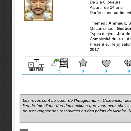
De
2
à
6
joueurs
A partir de
14
ans
Durée d'une partie en
Thèmes :
Animaux, 
Mécanismes :
Gestio
Types de jeu :
Jeu de
Complexité du jeu :
A
Présent sur le(s) salon
2017
5
0
0
0
Les rêves sont au cœur de l'Imaginarium : L'extension de
lieu de faire l'une des deux actions que vous avez choisi
pouvez gagner des ressources ou des points de victoire (V