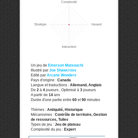
Un jeu de
Emerson Matsuuchi
Illustré par
Joe Shawcross
Edité par
Arcane Wonders
Pays d'origine :
Canada
Langue et traductions :
Allemand, Anglais
De
2
à
4
joueurs , Optimisé à
3
joueurs
A partir de
14
ans
Durée d'une partie entre
60
et
90
minutes
Thèmes :
Antiquité, Historique
Mécanismes :
Contrôle de territoire, Gestion
de ressources, Tuiles
Types de jeu :
Jeu de plateau
Complexité du jeu :
Expert