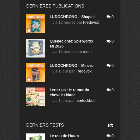
DERNIÈRES PUBLICATIONS
LUDOCHRONO – Shape It
0
il y a 12 heures
par
Fredovox
Quebec chez Spielworxx
0
en 2026
il y a 14 heures
par
atom
LUDOCHRONO – Minero
0
il y a 1 jour
par
Fredovox
Letter up : le retour du
0
chevalet blanc
il y a 1 jour
par
morlockbob
DERNIERS TESTS
Le test de Hutan
0