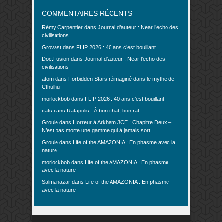
COMMENTAIRES RÉCENTS
Rémy Carpentier
dans
Journal d’auteur : Near l’echo des
civilisations
Grovast
dans
FLIP 2026 : 40 ans c’est bouillant
Doc.Fusion
dans
Journal d’auteur : Near l’echo des
civilisations
atom
dans
Forbidden Stars réimaginé dans le mythe de
Cthulhu
morlockbob
dans
FLIP 2026 : 40 ans c’est bouillant
cats
dans
Ratapolis : À bon chat, bon rat
Groule
dans
Horreur à Arkham JCE : Chapitre Deux –
N’est pas morte une gamme qui à jamais sort
Groule
dans
Life of the AMAZONIA : En phasme avec la
nature
morlockbob
dans
Life of the AMAZONIA : En phasme
avec la nature
Salmanazar
dans
Life of the AMAZONIA : En phasme
avec la nature