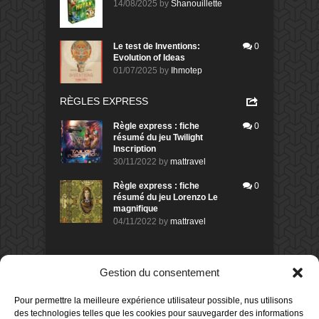
14/08/2025
by
Shanouillette
Le test de Inventions:
0
Evolution of Ideas
01/07/2025
by
Ihmotep
RÈGLES EXPRESS
Règle express : fiche
0
résumé du jeu Twilight
Inscription
30/11/2022
by
mattravel
Règle express : fiche
0
résumé du jeu Lorenzo Le
magnifique
04/11/2022
by
mattravel
DERNIERS AVIS DES MEMBRES
Gestion du consentement
60%
Avis de
morlockbob
Pour permettre la meilleure expérience utilisateur possible, nus utilisons
Sur le jeu Collect!
des technologies telles que les cookies pour sauvegarder des informations