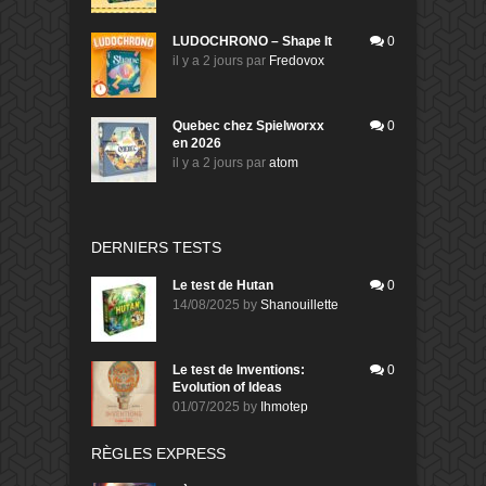
LUDOCHRONO – Shape It
0
il y a 2 jours
par
Fredovox
Quebec chez Spielworxx
0
en 2026
il y a 2 jours
par
atom
DERNIERS TESTS
Le test de Hutan
0
14/08/2025
by
Shanouillette
Le test de Inventions:
0
Evolution of Ideas
01/07/2025
by
Ihmotep
RÈGLES EXPRESS