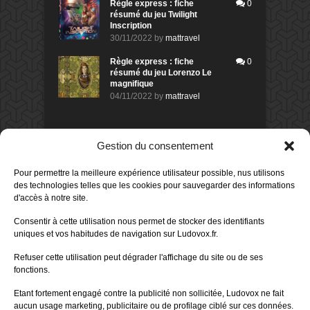
Règle express : fiche
0
résumé du jeu Twilight
Inscription
30/11/2022
by
mattravel
Règle express : fiche
0
résumé du jeu Lorenzo Le
magnifique
04/11/2022
by
mattravel
DERNIERS AVIS DES MEMBRES
Gestion du consentement
60%
Avis de
morlockbob
Pour permettre la meilleure expérience utilisateur possible, nus utilisons
Sur le jeu Collect!
des technologies telles que les cookies pour sauvegarder des informations
Publié le
il y a 1 jour
d'accès à notre site.
80%
Avis de
morlockbob
Consentir à cette utilisation nous permet de stocker des identifiants
Sur le jeu Detective Box - Ciao
uniques et vos habitudes de navigation sur Ludovox.fr.
Bella
Publié le
il y a 3 jours
Refuser cette utilisation peut dégrader l'affichage du site ou de ses
fonctions.
80%
Avis de
morlockbob
Sur le jeu Detective Box - Ciao
Etant fortement engagé contre la publicité non sollicitée, Ludovox ne fait
Bella
aucun usage marketing, publicitaire ou de profilage ciblé sur ces données.