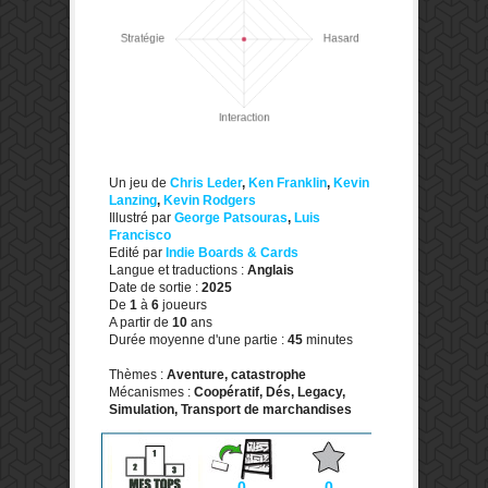
Un jeu de
Chris Leder
,
Ken Franklin
,
Kevin
Lanzing
,
Kevin Rodgers
Illustré par
George Patsouras
,
Luis
Francisco
Edité par
Indie Boards & Cards
Langue et traductions :
Anglais
Date de sortie :
2025
De
1
à
6
joueurs
A partir de
10
ans
Durée moyenne d'une partie :
45
minutes
Thèmes :
Aventure, catastrophe
Mécanismes :
Coopératif, Dés, Legacy,
Simulation, Transport de marchandises
0
0