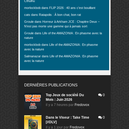
Cthulhu
morlockbob
dans
FLIP 2026 : 40 ans c’est bouillant
cats
dans
Ratapolis : À bon chat, bon rat
Groule
dans
Horreur à Arkham JCE : Chapitre Deux –
N’est pas morte une gamme qui à jamais sort
Groule
dans
Life of the AMAZONIA : En phasme avec la
nature
morlockbob
dans
Life of the AMAZONIA : En phasme
avec la nature
Salmanazar
dans
Life of the AMAZONIA : En phasme
avec la nature
DERNIÈRES PUBLICATIONS
Top Jeux de société Du
0
Mois : Juin 2026
il y a 7 heures
par
Fredovox
Dans le Viseur : Take Time
0
[#DLV]
il y a 1 jour
par
Fredovox