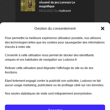
résumé du jeu Lorenzo Le
magnifique
04/11/2022
by
mattravel
DERNIERS AVIS DES MEMBRES
Gestion du consentement
60%
Avis de
morlockbob
Pour permettre la meilleure expérience utilisateur possible, nus utilisons
Sur le jeu Collect!
des technologies telles que les cookies pour sauvegarder des informations
Publié le
il y a 23 heures
d'accès à notre site.
80%
Avis de
morlockbob
Consentir à cette utilisation nous permet de stocker des identifiants
Sur le jeu Detective Box - Ciao
uniques et vos habitudes de navigation sur Ludovox.fr.
Bella
Publié le
il y a 2 jours
Refuser cette utilisation peut dégrader l'affichage du site ou de ses
fonctions.
80%
Avis de
morlockbob
Sur le jeu Detective Box - Ciao
Etant fortement engagé contre la publicité non sollicitée, Ludovox ne fait
Bella
aucun usage marketing, publicitaire ou de profilage ciblé sur ces données.
Publié le
il y a 2 jours
Nos seules statistiques de visite sont intégralement anonymisées.
70%
Avis de
morlockbob
Sur le jeu Aeterna
Publié le
il y a 3 jours