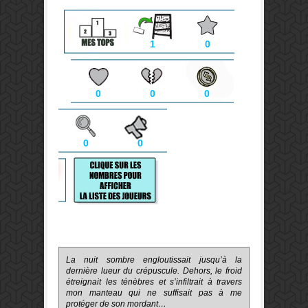
1
0
0
0
0
0
0
La nuit sombre engloutissait jusqu’à la
dernière lueur du crépuscule. Dehors, le froid
étreignait les ténèbres et s’infiltrait à travers
mon manteau qui ne suffisait pas à me
protéger de son mordant…