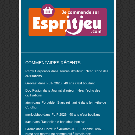
COMMENTAIRES RÉCENTS
Rémy Carpentier
dans
Journal d’auteur : Near l’echo des
civilisations
Grovast
dans
FLIP 2026 : 40 ans c’est bouillant
Doc.Fusion
dans
Journal d’auteur : Near l’echo des
civilisations
atom
dans
Forbidden Stars réimaginé dans le mythe de
Cthulhu
morlockbob
dans
FLIP 2026 : 40 ans c’est bouillant
cats
dans
Ratapolis : À bon chat, bon rat
Groule
dans
Horreur à Arkham JCE : Chapitre Deux –
N’est pas morte une gamme qui à jamais sort