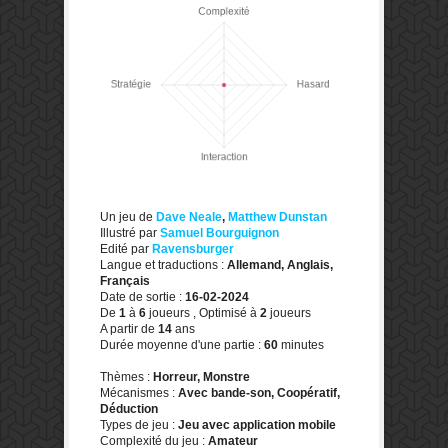
Un jeu de
Dave Neale
,
Matthew Dunstan
Illustré par
Samuel Bourguignon
Edité par
Ravensburger
Langue et traductions :
Allemand, Anglais,
Français
Date de sortie :
16-02-2024
De
1
à
6
joueurs , Optimisé à
2
joueurs
A partir de
14
ans
Durée moyenne d'une partie :
60
minutes
Thèmes :
Horreur, Monstre
Mécanismes :
Avec bande-son, Coopératif,
Déduction
Types de jeu :
Jeu avec application mobile
Complexité du jeu :
Amateur