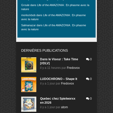
Groule
dans
Life of the AMAZONIA : En phasme avec la
nature
morlockbob
dans
Life of the AMAZONIA : En phasme
avec la nature
Salmanazar
dans
Life of the AMAZONIA : En phasme
avec la nature
DERNIÈRES PUBLICATIONS
Dans le Viseur : Take Time
0
[#DLV]
il y a 11 heures
par
Fredovox
LUDOCHRONO – Shape It
0
il y a 1 jour
par
Fredovox
Quebec chez Spielworxx
0
en 2026
il y a 1 jour
par
atom