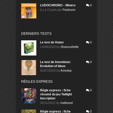
LUDOCHRONO – Minero
0
il y a 2 jours
par
Fredovox
DERNIERS TESTS
Le test de Hutan
0
14/08/2025
by
Shanouillette
Le test de Inventions:
0
Evolution of Ideas
01/07/2025
by
Ihmotep
RÈGLES EXPRESS
Règle express : fiche
0
résumé du jeu Twilight
Inscription
30/11/2022
by
mattravel
Règle express : fiche
0