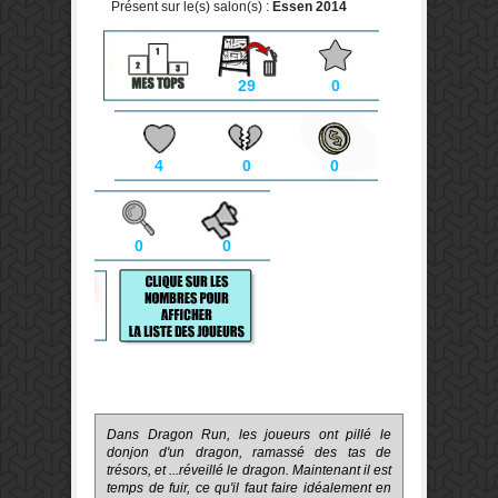
Présent sur le(s) salon(s) :
Essen 2014
29
0
4
0
0
0
0
Dans Dragon
Run
,
les joueurs ont
pillé
le
donjon
d'un dragon
,
ramassé
des
tas de
trésors,
et
...
réveillé
le dragon
.
Maintenant il est
temps
de fuir
,
ce qu'il faut faire
idéalement
en