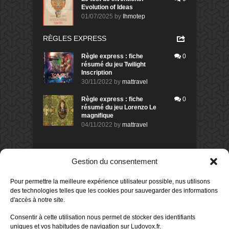
Evolution of Ideas
01/07/2025
by
Ihmotep
RÈGLES EXPRESS
Règle express : fiche
0
résumé du jeu Twilight
Inscription
30/11/2022
by
mattravel
Règle express : fiche
0
résumé du jeu Lorenzo Le
magnifique
04/11/2022
by
mattravel
DERNIERS AVIS DES MEMBRES
Gestion du consentement
60%
Avis de
morlockbob
Pour permettre la meilleure expérience utilisateur possible, nus utilisons
Sur le jeu Collect!
des technologies telles que les cookies pour sauvegarder des informations
Publié le
il y a 13 heures
d'accès à notre site.
80%
Avis de
morlockbob
Consentir à cette utilisation nous permet de stocker des identifiants
Sur le jeu Detective Box - Ciao
uniques et vos habitudes de navigation sur Ludovox.fr.