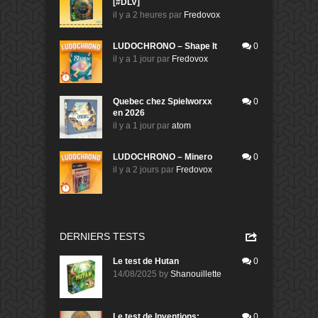
[#DLV]
il y a 2 heures
par
Fredovox
LUDOCHRONO – Shape It
0
il y a 1 jour
par
Fredovox
Quebec chez Spielworxx
0
en 2026
il y a 1 jour
par
atom
LUDOCHRONO – Minero
0
il y a 2 jours
par
Fredovox
DERNIERS TESTS
Le test de Hutan
0
14/08/2025
by
Shanouillette
Le test de Inventions:
0