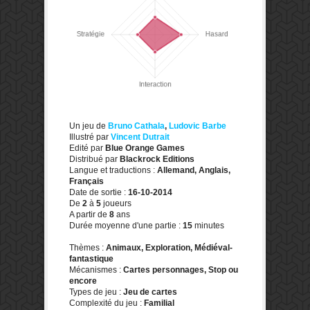
Un jeu de
Bruno Cathala
,
Ludovic Barbe
Illustré par
Vincent Dutrait
Edité par
Blue Orange Games
Distribué par
Blackrock Editions
Langue et traductions :
Allemand, Anglais,
Français
Date de sortie :
16-10-2014
De
2
à
5
joueurs
A partir de
8
ans
Durée moyenne d'une partie :
15
minutes
Thèmes :
Animaux, Exploration, Médiéval-
fantastique
Mécanismes :
Cartes personnages, Stop ou
encore
Types de jeu :
Jeu de cartes
Complexité du jeu :
Familial