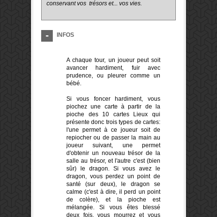
conservant
vos
trésors
et... vos vies.
INFOS
A chaque tour
, un joueur peut
soit
avancer
hardiment
,
fuir
avec
prudence,
ou
pleurer
comme un
bébé
.
Si
vous foncer
hardiment
,
vous
piochez une carte
à partir de la
pioche des 10 cartes Lieux
qui
présente donc
trois types de cartes
:
l'une
permet à
ce joueur
soit
de
repiocher
ou de passer la main au
joueur suivant
,
une
permet
d'obtenir un
nouveau trésor
de la
salle
au trésor
,
et l'autre c'est
(
bien
sûr)
le dragon
.
Si vous avez
le
dragon
,
vous perdez
un point
de
santé
(
sur deux), le dragon
se
calme
(
c'est à dire, il
perd un point
de colère
),
et
la pioche
est
mélangée
.
Si vous
êtes blessé
deux fois,
vous mourrez
et vous