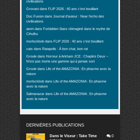
civilisations
Grovast
dans
FLIP 2026 : 40 ans c’est bouillant
Doc.Fusion
dans
Journal d’auteur : Near l’echo des
civilisations
atom
dans
Forbidden Stars réimaginé dans le mythe de
Cthulhu
morlockbob
dans
FLIP 2026 : 40 ans c’est bouillant
cats
dans
Ratapolis : À bon chat, bon rat
Groule
dans
Horreur à Arkham JCE : Chapitre Deux –
N’est pas morte une gamme qui à jamais sort
Groule
dans
Life of the AMAZONIA : En phasme avec la
nature
morlockbob
dans
Life of the AMAZONIA : En phasme
avec la nature
Salmanazar
dans
Life of the AMAZONIA : En phasme
avec la nature
DERNIÈRES PUBLICATIONS
Dans le Viseur : Take Time
0