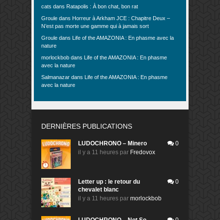
cats
dans
Ratapolis : À bon chat, bon rat
Groule
dans
Horreur à Arkham JCE : Chapitre Deux –
N’est pas morte une gamme qui à jamais sort
Groule
dans
Life of the AMAZONIA : En phasme avec la
nature
morlockbob
dans
Life of the AMAZONIA : En phasme
avec la nature
Salmanazar
dans
Life of the AMAZONIA : En phasme
avec la nature
DERNIÈRES PUBLICATIONS
LUDOCHRONO – Minero
0
il y a 11 heures
par
Fredovox
Letter up : le retour du
0
chevalet blanc
il y a 11 heures
par
morlockbob