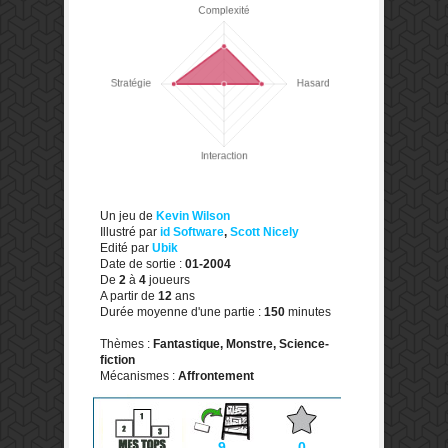
Un jeu de
Kevin Wilson
Illustré par
id Software
,
Scott Nicely
Edité par
Ubik
Date de sortie :
01-2004
De
2
à
4
joueurs
A partir de
12
ans
Durée moyenne d'une partie :
150
minutes
Thèmes :
Fantastique, Monstre, Science-
fiction
Mécanismes :
Affrontement
9
0