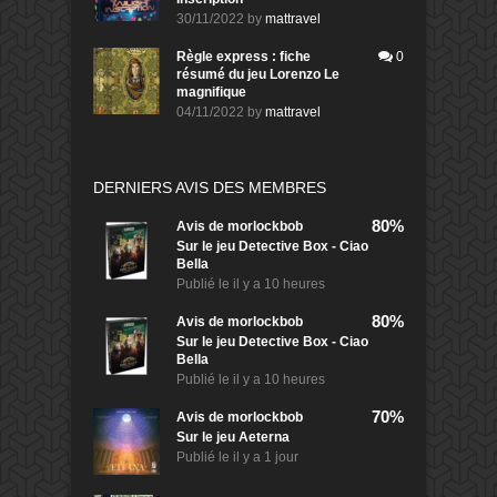
30/11/2022
by
mattravel
Règle express : fiche
0
résumé du jeu Lorenzo Le
magnifique
04/11/2022
by
mattravel
DERNIERS AVIS DES MEMBRES
80%
Avis de
morlockbob
Sur le jeu Detective Box - Ciao
Bella
Publié le
il y a 10 heures
80%
Avis de
morlockbob
Sur le jeu Detective Box - Ciao
Bella
Publié le
il y a 10 heures
70%
Avis de
morlockbob
Sur le jeu Aeterna
Publié le
il y a 1 jour