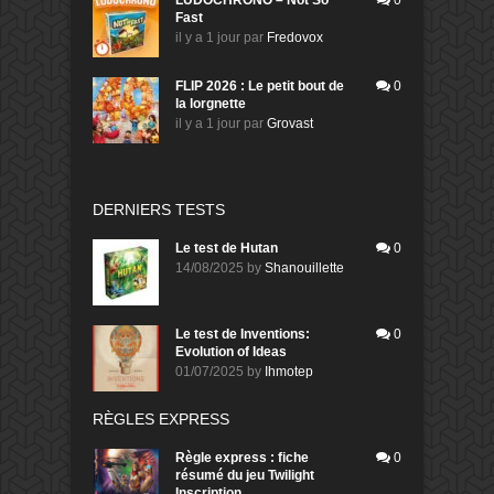
LUDOCHRONO – Not So
0
Fast
il y a 1 jour
par
Fredovox
FLIP 2026 : Le petit bout de
0
la lorgnette
il y a 1 jour
par
Grovast
DERNIERS TESTS
Le test de Hutan
0
14/08/2025
by
Shanouillette
Le test de Inventions:
0
Evolution of Ideas
01/07/2025
by
Ihmotep
RÈGLES EXPRESS
Règle express : fiche
0
résumé du jeu Twilight
Inscription