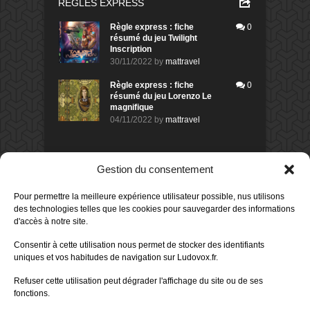
RÈGLES EXPRESS
Règle express : fiche
0
résumé du jeu Twilight
Inscription
30/11/2022
by
mattravel
Règle express : fiche
0
résumé du jeu Lorenzo Le
magnifique
04/11/2022
by
mattravel
DERNIERS AVIS DES MEMBRES
Gestion du consentement
60%
Avis de
morlockbob
Pour permettre la meilleure expérience utilisateur possible, nus utilisons
Sur le jeu Collect!
des technologies telles que les cookies pour sauvegarder des informations
Publié le
il y a 1 jour
d'accès à notre site.
80%
Avis de
morlockbob
Consentir à cette utilisation nous permet de stocker des identifiants
Sur le jeu Detective Box - Ciao
uniques et vos habitudes de navigation sur Ludovox.fr.
Bella
Publié le
il y a 3 jours
Refuser cette utilisation peut dégrader l'affichage du site ou de ses
fonctions.
80%
Avis de
morlockbob