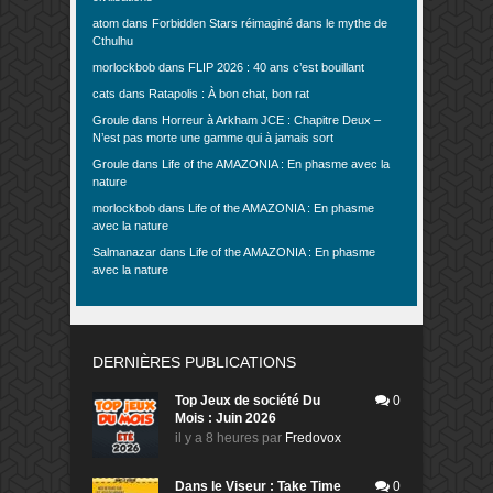
atom
dans
Forbidden Stars réimaginé dans le mythe de
Cthulhu
morlockbob
dans
FLIP 2026 : 40 ans c’est bouillant
cats
dans
Ratapolis : À bon chat, bon rat
Groule
dans
Horreur à Arkham JCE : Chapitre Deux –
N’est pas morte une gamme qui à jamais sort
Groule
dans
Life of the AMAZONIA : En phasme avec la
nature
morlockbob
dans
Life of the AMAZONIA : En phasme
avec la nature
Salmanazar
dans
Life of the AMAZONIA : En phasme
avec la nature
DERNIÈRES PUBLICATIONS
Top Jeux de société Du
0
Mois : Juin 2026
il y a 8 heures
par
Fredovox
Dans le Viseur : Take Time
0