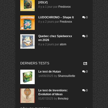
[#DLV]
il y a 1 jour
par
Fredovox
LUDOCHRONO – Shape It
0
il y a 2 jours
par
Fredovox
Quebec chez Spielworxx
0
en 2026
il y a 2 jours
par
atom
DERNIERS TESTS
Le test de Hutan
0
14/08/2025
by
Shanouillette
Le test de Inventions:
0
Evolution of Ideas
01/07/2025
by
Ihmotep