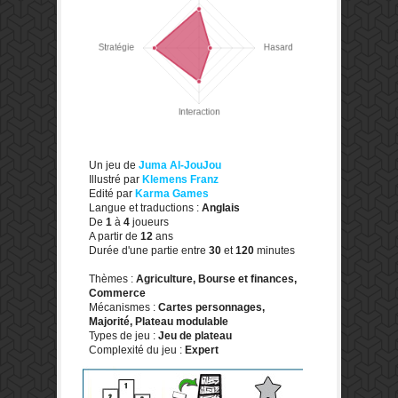
Un jeu de
Juma Al-JouJou
Illustré par
Klemens Franz
Edité par
Karma Games
Langue et traductions :
Anglais
De
1
à
4
joueurs
A partir de
12
ans
Durée d'une partie entre
30
et
120
minutes
Thèmes :
Agriculture, Bourse et finances,
Commerce
Mécanismes :
Cartes personnages,
Majorité, Plateau modulable
Types de jeu :
Jeu de plateau
Complexité du jeu :
Expert