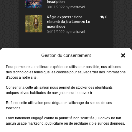
Inscription
30/11/2022
by
mattravel
Règle express : fiche
0
résumé du jeu Lorenzo Le
magnifique
04/11/2022
by
mattravel
DERNIERS AVIS DES MEMBRES
Gestion du consentement
80%
Avis de
morlockbob
Pour permettre la meilleure expérience utilisateur possible, nus utilisons
Sur le jeu Detective Box - Ciao
Bella
des technologies telles que les cookies pour sauvegarder des informations
Publié le
il y a 1 jour
d'accès à notre site.
80%
Avis de
morlockbob
Consentir à cette utilisation nous permet de stocker des identifiants
Sur le jeu Detective Box - Ciao
uniques et vos habitudes de navigation sur Ludovox.fr.
Bella
Publié le
il y a 1 jour
Refuser cette utilisation peut dégrader l'affichage du site ou de ses
fonctions.
70%
Avis de
morlockbob
Sur le jeu Aeterna
Etant fortement engagé contre la publicité non sollicitée, Ludovox ne fait
Publié le
il y a 2 jours
aucun usage marketing, publicitaire ou de profilage ciblé sur ces données.