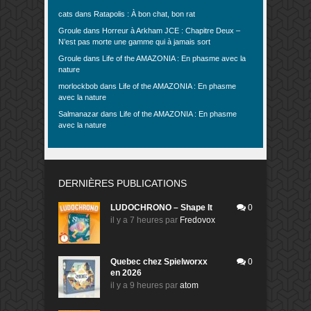
cats
dans
Ratapolis : À bon chat, bon rat
Groule
dans
Horreur à Arkham JCE : Chapitre Deux –
N’est pas morte une gamme qui à jamais sort
Groule
dans
Life of the AMAZONIA : En phasme avec la
nature
morlockbob
dans
Life of the AMAZONIA : En phasme
avec la nature
Salmanazar
dans
Life of the AMAZONIA : En phasme
avec la nature
DERNIÈRES PUBLICATIONS
LUDOCHRONO – Shape It
0
il y a 7 heures
par
Fredovox
Quebec chez Spielworxx
0
en 2026
il y a 9 heures
par
atom