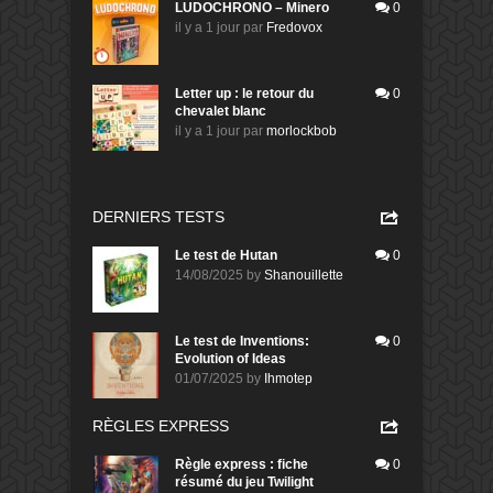
LUDOCHRONO – Minero
0
il y a 1 jour
par
Fredovox
Letter up : le retour du
0
chevalet blanc
il y a 1 jour
par
morlockbob
DERNIERS TESTS
Le test de Hutan
0
14/08/2025
by
Shanouillette
Le test de Inventions:
0
Evolution of Ideas
01/07/2025
by
Ihmotep
RÈGLES EXPRESS
Règle express : fiche
0
résumé du jeu Twilight