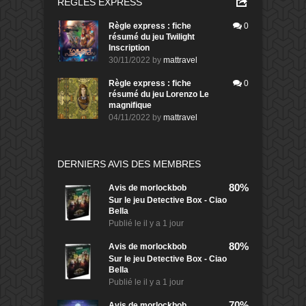
RÈGLES EXPRESS
Règle express : fiche
0
résumé du jeu Twilight
Inscription
30/11/2022
by
mattravel
Règle express : fiche
0
résumé du jeu Lorenzo Le
magnifique
04/11/2022
by
mattravel
DERNIERS AVIS DES MEMBRES
80%
Avis de
morlockbob
Sur le jeu Detective Box - Ciao
Bella
Publié le
il y a 1 jour
80%
Avis de
morlockbob
Sur le jeu Detective Box - Ciao
Bella
Publié le
il y a 1 jour
70%
Avis de
morlockbob