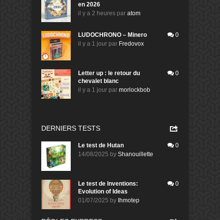
en 2026
il y a 2 heures
par
atom
LUDOCHRONO – Minero
0
il y a 1 jour
par
Fredovox
Letter up : le retour du
0
chevalet blanc
il y a 1 jour
par
morlockbob
DERNIERS TESTS
Le test de Hutan
0
14/08/2025
by
Shanouillette
Le test de Inventions:
0
Evolution of Ideas
01/07/2025
by
Ihmotep