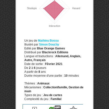
Un jeu de
Mathieu Bossu
Illustré par
Simon Douchy
Edité par
Blue Orange Games
Distribué par
Blackrock Editions
Langue et traductions :
Allemand, Anglais,
Autre, Français
Date de sortie :
Février 2021
De
2
à
6
joueurs
A partir de
8
ans
Durée moyenne d'une partie :
10
minutes
Thèmes :
Animaux
Mécanismes :
Collection/famille, Gestion de
main
Types de jeu :
Jeu de cartes
Complexité du jeu :
Familial