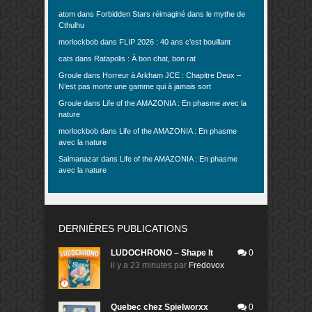
atom
dans
Forbidden Stars réimaginé dans le mythe de
Cthulhu
morlockbob
dans
FLIP 2026 : 40 ans c’est bouillant
cats
dans
Ratapolis : À bon chat, bon rat
Groule
dans
Horreur à Arkham JCE : Chapitre Deux –
N’est pas morte une gamme qui à jamais sort
Groule
dans
Life of the AMAZONIA : En phasme avec la
nature
morlockbob
dans
Life of the AMAZONIA : En phasme
avec la nature
Salmanazar
dans
Life of the AMAZONIA : En phasme
avec la nature
DERNIÈRES PUBLICATIONS
LUDOCHRONO – Shape It
0
il y a 23 minutes
par
Fredovox
Quebec chez Spielworxx
0