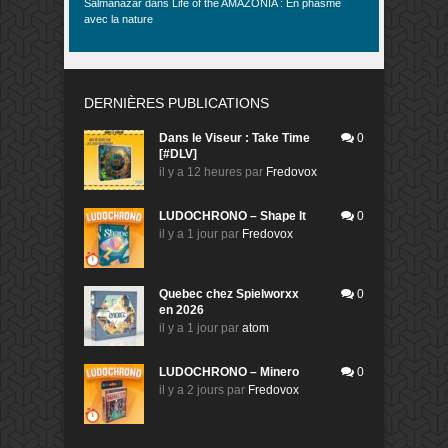
Salmanazar
dans
Life of the AMAZONIA : En phasme
avec la nature
DERNIÈRES PUBLICATIONS
Dans le Viseur : Take Time
0
[#DLV]
il y a 12 heures
par
Fredovox
LUDOCHRONO – Shape It
0
il y a 1 jour
par
Fredovox
Quebec chez Spielworxx
0
en 2026
il y a 1 jour
par
atom
LUDOCHRONO – Minero
0
il y a 2 jours
par
Fredovox