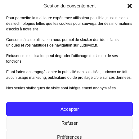
DERNIERS AVIS DES MEMBRES
Gestion du consentement
60%
Avis de
morlockbob
Pour permettre la meilleure expérience utilisateur possible, nus utilisons
Sur le jeu Collect!
des technologies telles que les cookies pour sauvegarder des informations
Publié le
il y a 23 heures
d'accès à notre site.
80%
Consentir à cette utilisation nous permet de stocker des identifiants
Avis de
morlockbob
uniques et vos habitudes de navigation sur Ludovox.fr.
Sur le jeu Detective Box - Ciao
Bella
Refuser cette utilisation peut dégrader l'affichage du site ou de ses
Publié le
il y a 2 jours
fonctions.
80%
Avis de
morlockbob
Etant fortement engagé contre la publicité non sollicitée, Ludovox ne fait
Sur le jeu Detective Box - Ciao
Bella
aucun usage marketing, publicitaire ou de profilage ciblé sur ces données.
Publié le
il y a 2 jours
Nos seules statistiques de visite sont intégralement anonymisées.
70%
Avis de
morlockbob
Sur le jeu Aeterna
Publié le
il y a 3 jours
Accepter
Tous les avis
Refuser
Préférences
Charte Editeur
|
Nos Partenaires
| Fat Media © 2013 All