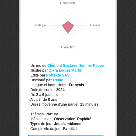
Un jeu de
Clément Gustave
,
Tommy Paupe
Illustré par
Clara Louise Martin
Edité par
Prétexte SAS
Distribué par
Tribuo
Langue et traductions :
Français
Date de sortie :
2024
De
2
à
6
joueurs
A partir de
8
ans
Durée moyenne d'une partie :
15
minutes
Thèmes :
Nature
Mécanismes :
Observation, Rapidité
Types de jeu :
Jeu d'ambiance
Complexité du jeu :
Familial