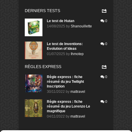
DERNIERS TESTS
Le test de Hutan
0
14/08/2025
by
Shanouillette
Le test de Inventions:
0
Evolution of Ideas
01/07/2025
by
Ihmotep
RÈGLES EXPRESS
Règle express : fiche
0
résumé du jeu Twilight
Inscription
30/11/2022
by
mattravel
Règle express : fiche
0
résumé du jeu Lorenzo Le
magnifique
04/11/2022
by
mattravel