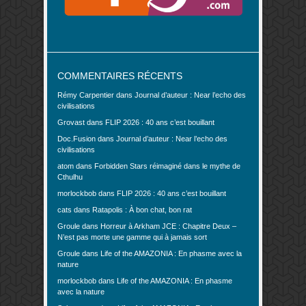
COMMENTAIRES RÉCENTS
Rémy Carpentier
dans
Journal d’auteur : Near l’echo des
civilisations
Grovast
dans
FLIP 2026 : 40 ans c’est bouillant
Doc.Fusion
dans
Journal d’auteur : Near l’echo des
civilisations
atom
dans
Forbidden Stars réimaginé dans le mythe de
Cthulhu
morlockbob
dans
FLIP 2026 : 40 ans c’est bouillant
cats
dans
Ratapolis : À bon chat, bon rat
Groule
dans
Horreur à Arkham JCE : Chapitre Deux –
N’est pas morte une gamme qui à jamais sort
Groule
dans
Life of the AMAZONIA : En phasme avec la
nature
morlockbob
dans
Life of the AMAZONIA : En phasme
avec la nature