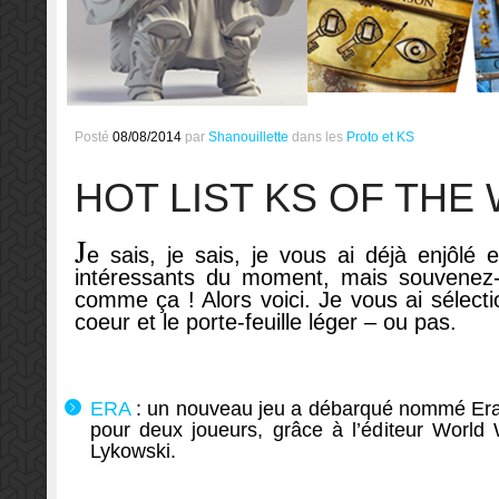
Posté
08/08/2014
par
Shanouillette
dans les
Proto et KS
HOT LIST KS OF THE
J
e sais, je sais, je vous ai déjà enjô
intéressants du moment, mais souvenez-
comme ça ! Alors voici. Je vous ai sélect
coeur et le porte-feuille léger – ou pas.
ERA
: un nouveau jeu a débarqué nommé Era 
pour deux joueurs, grâce à l’éditeur World 
Lykowski.