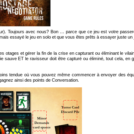
ur
)
.
Toujours avec nous
?
Bon
…
parce que ce jeu
est votre passer
amais essayé
le jeu
en solo
et
que vous êtes
prêts à essayer
juste
un
les
otages
et
gérer
la fin
de
la
crise en capturant
ou éliminant
le vila
vie sauve
ET le
ravisseur
doit être
capturé
ou
éliminé
, tout cela, en
g
moins tendue où vous pouvez même commencer à envoyer des équi
 gagnez ainsi des points de Conversation.