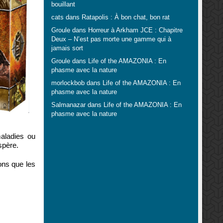
bouillant
cats
dans
Ratapolis : À bon chat, bon rat
Groule
dans
Horreur à Arkham JCE : Chapitre
Deux – N’est pas morte une gamme qui à
jamais sort
Groule
dans
Life of the AMAZONIA : En
phasme avec la nature
morlockbob
dans
Life of the AMAZONIA : En
phasme avec la nature
Salmanazar
dans
Life of the AMAZONIA : En
phasme avec la nature
maladies ou
spère.
ons que les