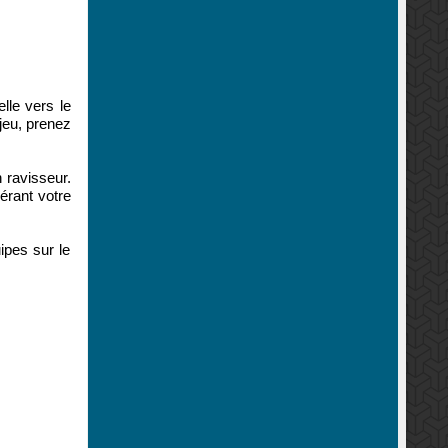
elle vers
le
jeu
,
prenez
in ravisseur
.
érant votre
pes sur le