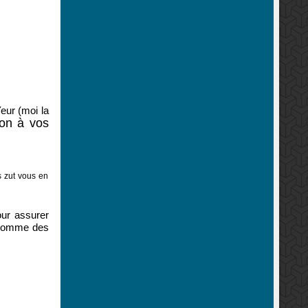
Yeur (moi la
ion à vos
s zut vous en
our assurer
 comme des