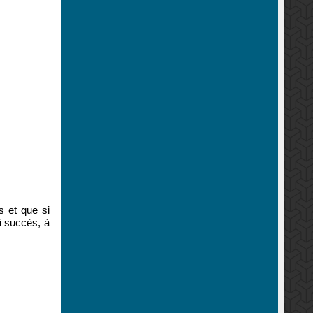
 et que si
li succès, à