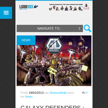
NAVIGATE TO...
NEWS
Posté
19/02/2013
par
Shanouillette
dans
0
les
News
GALAXY DEFENDERS :