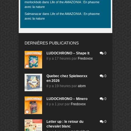
morlockbob
dans
Life of the AMAZONIA : En phasme
avec la nature
Salmanazar
dans
Life of the AMAZONIA : En phasme
avec la nature
DERNIÈRES PUBLICATIONS
LUDOCHRONO – Shape It
0
il y a 17 heures
par
Fredovox
Quebec chez Spielworxx
0
en 2026
il y a 19 heures
par
atom
LUDOCHRONO – Minero
0
il y a 1 jour
par
Fredovox
Letter up : le retour du
0
chevalet blanc