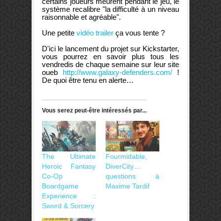
certains joueurs meurent pendant le jeu, le
système recalibre "la difficulté à un niveau
raisonnable et agréable".
Une petite
vidéo trailer
ça vous tente ?
D'ici le lancement du projet sur Kickstarter,
vous pourrez en savoir plus tous les
vendredis de chaque semaine sur leur site
oueb
http://www.galaxy-defenders.com/
!
De quoi être tenu en alerte…
Vous serez peut-être intéressés par...
The Ultimate
Fourmidable,
Heroic Fantasy
DiverCity…
Co-Op
questions à
Boardgame
Maxime Tardif
Experience :
Sword & Sorcery