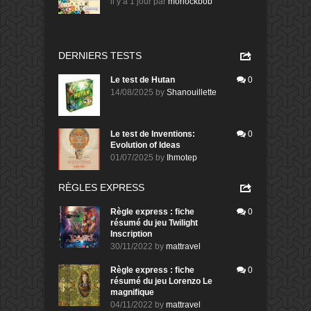
il y a 1 jour
par
morlockbob
DERNIERS TESTS
Le test de Hutan
0
14/08/2025
by
Shanouillette
Le test de Inventions:
0
Evolution of Ideas
01/07/2025
by
Ihmotep
RÈGLES EXPRESS
Règle express : fiche
0
résumé du jeu Twilight
Inscription
30/11/2022
by
mattravel
Règle express : fiche
0
résumé du jeu Lorenzo Le
magnifique
04/11/2022
by
mattravel