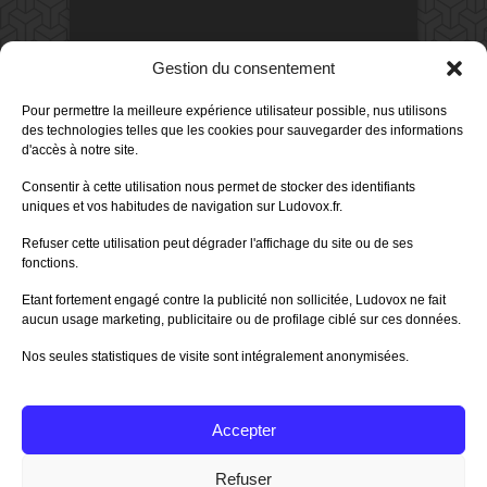
DERNIERS AVIS DES MEMBRES
Gestion du consentement
60%
Avis de
morlockbob
Pour permettre la meilleure expérience utilisateur possible, nus utilisons
Sur le jeu Collect!
des technologies telles que les cookies pour sauvegarder des informations
Publié le
il y a 4 heures
d'accès à notre site.
80%
Avis de
morlockbob
Consentir à cette utilisation nous permet de stocker des identifiants
Sur le jeu Detective Box - Ciao
uniques et vos habitudes de navigation sur Ludovox.fr.
Bella
Publié le
il y a 1 jour
Refuser cette utilisation peut dégrader l'affichage du site ou de ses
fonctions.
80%
Avis de
morlockbob
Sur le jeu Detective Box - Ciao
Etant fortement engagé contre la publicité non sollicitée, Ludovox ne fait
Bella
aucun usage marketing, publicitaire ou de profilage ciblé sur ces données.
Publié le
il y a 1 jour
Nos seules statistiques de visite sont intégralement anonymisées.
70%
Avis de
morlockbob
Sur le jeu Aeterna
Publié le
il y a 2 jours
Accepter
Tous les avis
Refuser