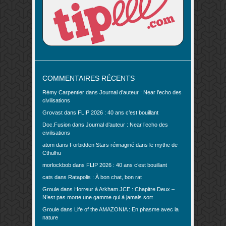
COMMENTAIRES RÉCENTS
Rémy Carpentier
dans
Journal d’auteur : Near l’echo des
civilisations
Grovast
dans
FLIP 2026 : 40 ans c’est bouillant
Doc.Fusion
dans
Journal d’auteur : Near l’echo des
civilisations
atom
dans
Forbidden Stars réimaginé dans le mythe de
Cthulhu
morlockbob
dans
FLIP 2026 : 40 ans c’est bouillant
cats
dans
Ratapolis : À bon chat, bon rat
Groule
dans
Horreur à Arkham JCE : Chapitre Deux –
N’est pas morte une gamme qui à jamais sort
Groule
dans
Life of the AMAZONIA : En phasme avec la
nature