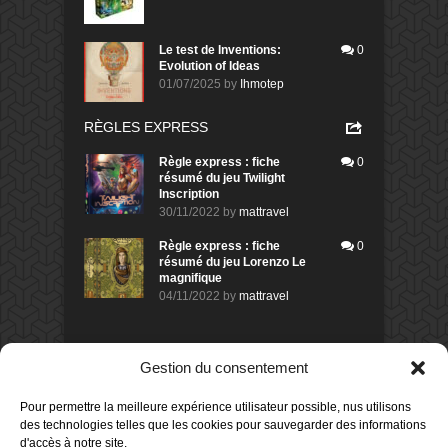
Le test de Inventions:
0
Evolution of Ideas
01/07/2025
by
Ihmotep
RÈGLES EXPRESS
Règle express : fiche
0
résumé du jeu Twilight
Inscription
30/11/2022
by
mattravel
Règle express : fiche
0
résumé du jeu Lorenzo Le
magnifique
04/11/2022
by
mattravel
DERNIERS AVIS DES MEMBRES
Gestion du consentement
60%
Avis de
morlockbob
Pour permettre la meilleure expérience utilisateur possible, nus utilisons
Sur le jeu Collect!
des technologies telles que les cookies pour sauvegarder des informations
Publié le
il y a 8 heures
d'accès à notre site.