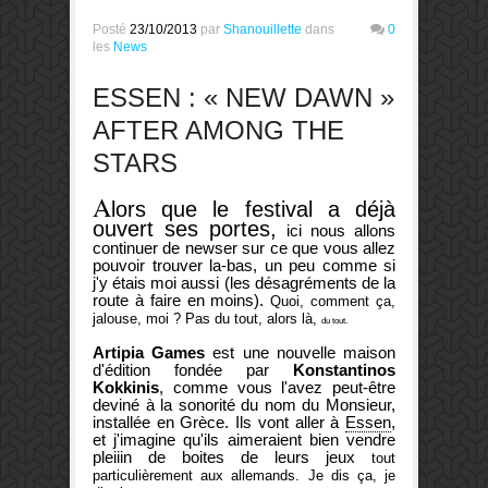
Posté
23/10/2013
par
Shanouillette
dans
0
les
News
ESSEN : « NEW DAWN »
AFTER AMONG THE
STARS
A
lors que le festival a déjà
ouvert ses portes,
ici nous allons
continuer de newser sur ce que vous allez
pouvoir trouver la-bas, un peu comme si
j'y étais moi aussi (les désagréments de la
route à faire en moins).
Quoi, comment ça,
jalouse, moi ? Pas du tout, alors là,
du tout.
Artipia Games
est une nouvelle maison
d'édition fondée par
Konstantinos
Kokkinis
, comme vous l'avez peut-être
deviné à la sonorité du nom du Monsieur,
installée en Grèce. Ils vont aller à
Essen
,
et j'imagine qu'ils aimeraient bien vendre
pleiiin de boites de leurs jeux
tout
particulièrement aux allemands. Je dis ça, je