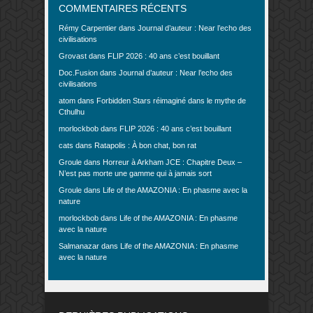
COMMENTAIRES RÉCENTS
Rémy Carpentier
dans
Journal d’auteur : Near l’echo des
civilisations
Grovast
dans
FLIP 2026 : 40 ans c’est bouillant
Doc.Fusion
dans
Journal d’auteur : Near l’echo des
civilisations
atom
dans
Forbidden Stars réimaginé dans le mythe de
Cthulhu
morlockbob
dans
FLIP 2026 : 40 ans c’est bouillant
cats
dans
Ratapolis : À bon chat, bon rat
Groule
dans
Horreur à Arkham JCE : Chapitre Deux –
N’est pas morte une gamme qui à jamais sort
Groule
dans
Life of the AMAZONIA : En phasme avec la
nature
morlockbob
dans
Life of the AMAZONIA : En phasme
avec la nature
Salmanazar
dans
Life of the AMAZONIA : En phasme
avec la nature