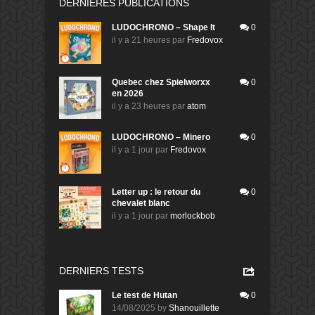
DERNIÈRES PUBLICATIONS
LUDOCHRONO – Shape It
0
il y a 21 heures
par
Fredovox
Quebec chez Spielworxx
0
en 2026
il y a 23 heures
par
atom
LUDOCHRONO – Minero
0
il y a 1 jour
par
Fredovox
Letter up : le retour du
0
chevalet blanc
il y a 1 jour
par
morlockbob
DERNIERS TESTS
Le test de Hutan
0
14/08/2025
by
Shanouillette