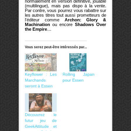
normalement en version définitive, jouable
(multilingue), mais pas dispo à la vente.
Par contre, vous pourrez vous rabattre sur
les autres titres tout aussi prometteurs de
l'éditeur comme
Archon: Glory &
Machination
ou encore
Shadows Over
the Empire
…
Vous serez peut-être intéressés par...
Keyflower : Les
Rolling Japan
Marchands
pour Essen
seront à Essen
Découvrez le
futur jeu de
GeekAttitude et