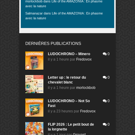
morlockbob
dans
Life of the AMAZONIA : En phasme
avec la nature
Salmanazar
dans
Life of the AMAZONIA : En phasme
avec la nature
DERNIÈRES PUBLICATIONS
LUDOCHRONO – Minero
0
il y a 1 heure
par
Fredovox
Letter up : le retour du
0
chevalet blanc
il y a 1 heure
par
morlockbob
LUDOCHRONO – Not So
0
Fast
il y a 23 heures
par
Fredovox
FLIP 2026 : Le petit bout de
0
la lorgnette
il y a 1 jour
par
Grovast