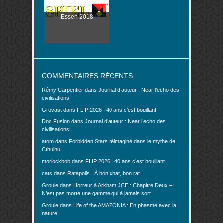
Essen 2018
COMMENTAIRES RÉCENTS
Rémy Carpentier
dans
Journal d’auteur : Near l’echo des
civilisations
Grovast
dans
FLIP 2026 : 40 ans c’est bouillant
Doc.Fusion
dans
Journal d’auteur : Near l’echo des
civilisations
atom
dans
Forbidden Stars réimaginé dans le mythe de
Cthulhu
morlockbob
dans
FLIP 2026 : 40 ans c’est bouillant
cats
dans
Ratapolis : À bon chat, bon rat
Groule
dans
Horreur à Arkham JCE : Chapitre Deux –
N’est pas morte une gamme qui à jamais sort
Groule
dans
Life of the AMAZONIA : En phasme avec la
nature