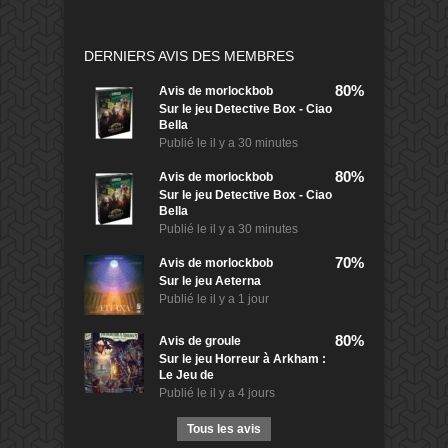
DERNIERS AVIS DES MEMBRES
80%
Avis de
morlockbob
Sur le jeu Detective Box - Ciao
Bella
Publié le
il y a 30 minutes
80%
Avis de
morlockbob
Sur le jeu Detective Box - Ciao
Bella
Publié le
il y a 30 minutes
70%
Avis de
morlockbob
Sur le jeu Aeterna
Publié le
il y a 1 jour
80%
Avis de
groule
Sur le jeu Horreur à Arkham :
Le Jeu de
Publié le
il y a 4 jours
Tous les avis