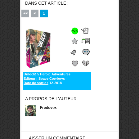
DANS CET ARTICLE :
<<
<
1
75%
Unlock! 5 Heroic Adventures
Editeur :
Space Cowboys
Date de sortie :
12-2018
A PROPOS DE L'AUTEUR
Fredovox
LAISSER UN COMMENTAIRE