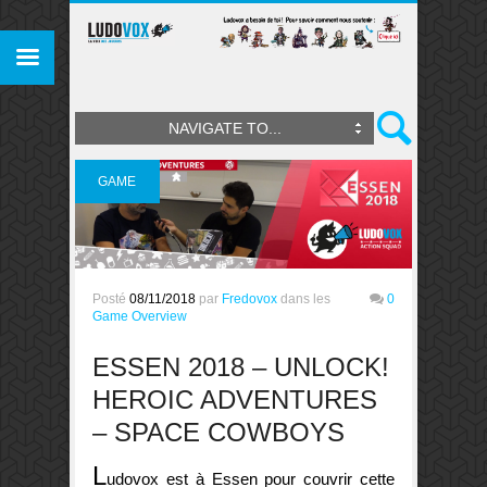
NAVIGATE TO...
GAME
OVERVIEW
Posté
08/11/2018
par
Fredovox
dans les
0
Game Overview
ESSEN 2018 – UNLOCK!
HEROIC ADVENTURES
– SPACE COWBOYS
L
udovox est à
Essen
pour couvrir cette