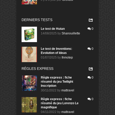
DERNIERS TESTS
Le test de Hutan
0
14/08/2025
by
Shanouillette
Le test de Inventions:
0
Evolution of Ideas
01/07/2025
by
Ihmotep
RÈGLES EXPRESS
Règle express : fiche
0
résumé du jeu Twilight
Inscription
30/11/2022
by
mattravel
Règle express : fiche
0
résumé du jeu Lorenzo Le
magnifique
04/11/2022
by
mattravel