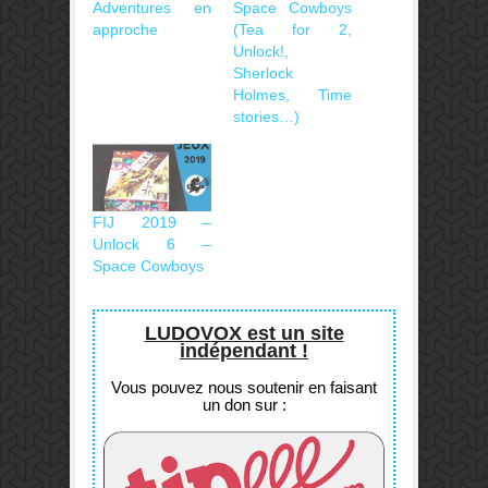
Adventures en
Space Cowboys
approche
(Tea for 2,
Unlock!,
Sherlock
Holmes, Time
stories…)
FIJ 2019 –
Unlock 6 –
Space Cowboys
LUDOVOX est un site
indépendant !
Vous pouvez nous soutenir en faisant
un don sur :