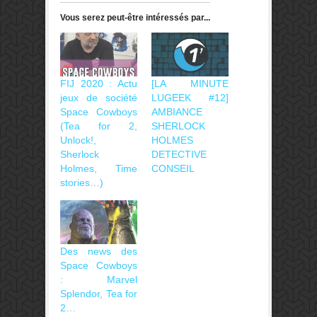
Vous serez peut-être intéressés par...
FIJ 2020 : Actu
[LA MINUTE
jeux de société
LUGEEK #12]
Space Cowboys
AMBIANCE
(Tea for 2,
SHERLOCK
Unlock!,
HOLMES
Sherlock
DETECTIVE
Holmes, Time
CONSEIL
stories…)
Des news des
Space Cowboys
: Marvel
Splendor, Tea for
2…