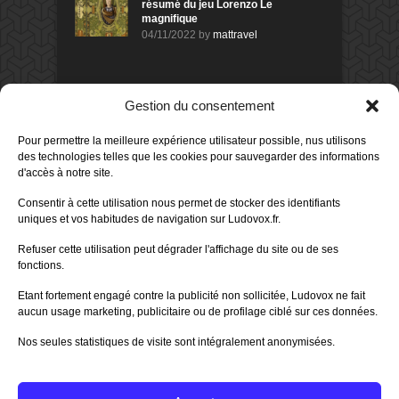
résumé du jeu Lorenzo Le
magnifique
04/11/2022
by
mattravel
DERNIERS AVIS DES MEMBRES
Gestion du consentement
80%
Avis de
morlockbob
Pour permettre la meilleure expérience utilisateur possible, nus utilisons
Sur le jeu Detective Box - Ciao
Bella
des technologies telles que les cookies pour sauvegarder des informations
Publié le
il y a 1 jour
d'accès à notre site.
80%
Avis de
morlockbob
Consentir à cette utilisation nous permet de stocker des identifiants
Sur le jeu Detective Box - Ciao
uniques et vos habitudes de navigation sur Ludovox.fr.
Bella
Publié le
il y a 1 jour
Refuser cette utilisation peut dégrader l'affichage du site ou de ses
fonctions.
70%
Avis de
morlockbob
Sur le jeu Aeterna
Etant fortement engagé contre la publicité non sollicitée, Ludovox ne fait
Publié le
il y a 2 jours
aucun usage marketing, publicitaire ou de profilage ciblé sur ces données.
Nos seules statistiques de visite sont intégralement anonymisées.
80%
Avis de
groule
Sur le jeu Horreur à Arkham :
Le Jeu de
Publié le
il y a 6 jours