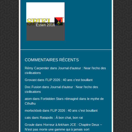
Essen 2018
COMMENTAIRES RÉCENTS
Rémy Carpentier
dans
Journal d’auteur : Near l’echo des
civilisations
Grovast
dans
FLIP 2026 : 40 ans c’est bouillant
Doc.Fusion
dans
Journal d’auteur : Near l’echo des
civilisations
atom
dans
Forbidden Stars réimaginé dans le mythe de
Cthulhu
morlockbob
dans
FLIP 2026 : 40 ans c’est bouillant
cats
dans
Ratapolis : À bon chat, bon rat
Groule
dans
Horreur à Arkham JCE : Chapitre Deux –
N’est pas morte une gamme qui à jamais sort