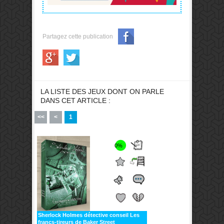
Partagez cette publication
LA LISTE DES JEUX DONT ON PARLE
DANS CET ARTICLE :
<<
<
1
0%
Sherlock Holmes détective conseil Les
francs-tireurs de Baker Street