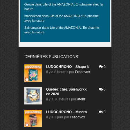
Groule
dans
Life of the AMAZONIA : En phasme avec la
nature
morlockbob
dans
Life of the AMAZONIA : En phasme
avec la nature
Salmanazar
dans
Life of the AMAZONIA : En phasme
avec la nature
DERNIÈRES PUBLICATIONS
LUDOCHRONO – Shape It
0
il y a 8 heures
par
Fredovox
Quebec chez Spielworxx
0
en 2026
il y a 10 heures
par
atom
LUDOCHRONO – Minero
0
il y a 1 jour
par
Fredovox