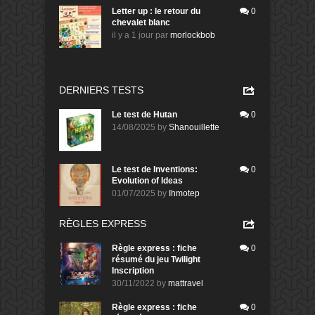
Letter up : le retour du
0
chevalet blanc
il y a 1 jour
par
morlockbob
DERNIERS TESTS
Le test de Hutan
0
14/08/2025
by
Shanouillette
Le test de Inventions:
0
Evolution of Ideas
01/07/2025
by
Ihmotep
RÈGLES EXPRESS
Règle express : fiche
0
résumé du jeu Twilight
Inscription
30/11/2022
by
mattravel
Règle express : fiche
0