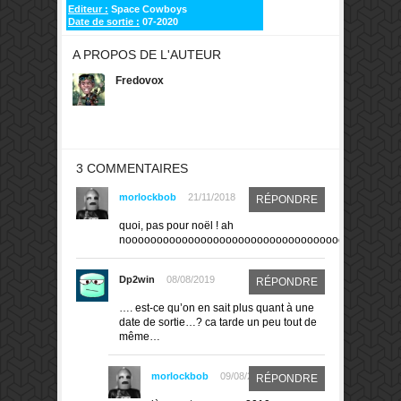
Editeur :
Space Cowboys
Date de sortie :
07-2020
A PROPOS DE L'AUTEUR
Fredovox
3 COMMENTAIRES
morlockbob
21/11/2018
RÉPONDRE
quoi, pas pour noël ! ah
nooooooooooooooooooooooooooooooooooon
Dp2win
08/08/2019
RÉPONDRE
…. est-ce qu’on en sait plus quant à une
date de sortie…? ca tarde un peu tout de
même…
morlockbob
09/08/2019
RÉPONDRE