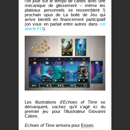
l’on joue sur le tempo de cartes avec une
mécanique de glissement – même les
plateaux personnels se ressemblent !)
prochain opus de La boite de Jeu
qui
arrive bientôt en financement participatif
(on vous en parlait entre autres dans
cet
article FIJ
).
Les illustrations d’
Echoes of Time
se
démarquent, sachez qu’il s’agit ici du
premier jeu pour l’illustrateur
Giovanni
Calore
.
Echoes of Time
arrivera pour
Essen
.