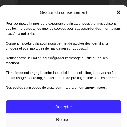
DERNIERS AVIS DES MEMBRES
Gestion du consentement
60%
Avis de
morlockbob
Pour permettre la meilleure expérience utilisateur possible, nus utilisons
Sur le jeu Collect!
des technologies telles que les cookies pour sauvegarder des informations
Publié le
il y a 1 jour
d'accès à notre site.
80%
Avis de
morlockbob
Consentir à cette utilisation nous permet de stocker des identifiants
Sur le jeu Detective Box - Ciao
uniques et vos habitudes de navigation sur Ludovox.fr.
Bella
Publié le
il y a 3 jours
Refuser cette utilisation peut dégrader l'affichage du site ou de ses
fonctions.
80%
Avis de
morlockbob
Sur le jeu Detective Box - Ciao
Etant fortement engagé contre la publicité non sollicitée, Ludovox ne fait
Bella
aucun usage marketing, publicitaire ou de profilage ciblé sur ces données.
Publié le
il y a 3 jours
Nos seules statistiques de visite sont intégralement anonymisées.
70%
Avis de
morlockbob
Sur le jeu Aeterna
Publié le
il y a 4 jours
Accepter
Tous les avis
Refuser