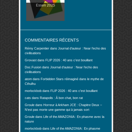
Essen 2025
COMMENTAIRES RÉCENTS
Rémy Carpentier
dans
Journal d’auteur : Near l’echo des
civilisations
Grovast
dans
FLIP 2026 : 40 ans c’est bouillant
Doc.Fusion
dans
Journal d’auteur : Near l’echo des
civilisations
atom
dans
Forbidden Stars réimaginé dans le mythe de
Cthulhu
morlockbob
dans
FLIP 2026 : 40 ans c’est bouillant
cats
dans
Ratapolis : À bon chat, bon rat
Groule
dans
Horreur à Arkham JCE : Chapitre Deux –
N’est pas morte une gamme qui à jamais sort
Groule
dans
Life of the AMAZONIA : En phasme avec la
nature
morlockbob
dans
Life of the AMAZONIA : En phasme