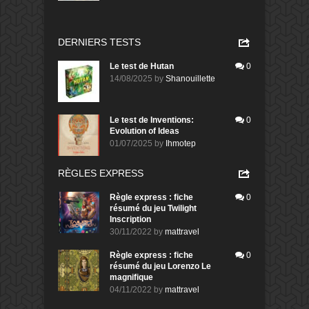
DERNIERS TESTS
Le test de Hutan
0
14/08/2025
by
Shanouillette
Le test de Inventions:
0
Evolution of Ideas
01/07/2025
by
Ihmotep
RÈGLES EXPRESS
Règle express : fiche
0
résumé du jeu Twilight
Inscription
30/11/2022
by
mattravel
Règle express : fiche
0
résumé du jeu Lorenzo Le
magnifique
04/11/2022
by
mattravel