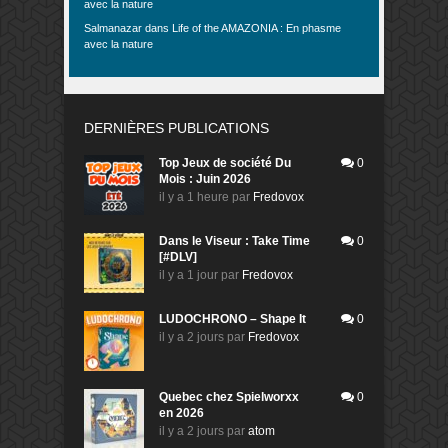
avec la nature
Salmanazar
dans
Life of the AMAZONIA : En phasme
avec la nature
DERNIÈRES PUBLICATIONS
Top Jeux de société Du
0
Mois : Juin 2026
il y a 1 heure
par
Fredovox
Dans le Viseur : Take Time
0
[#DLV]
il y a 1 jour
par
Fredovox
LUDOCHRONO – Shape It
0
il y a 2 jours
par
Fredovox
Quebec chez Spielworxx
0
en 2026
il y a 2 jours
par
atom