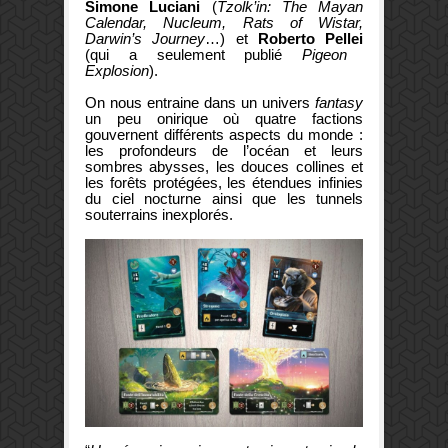
Simone Luciani
(
Tzolk’in: The Mayan
Calendar
, Nucleum, Rats of Wistar,
Darwin’s Journey
…) et
Roberto Pellei
(qui a seulement publié
Pigeon
Explosion
).
On nous entraine dans un univers
fantasy
un peu onirique où
quatre factions
gouvernent différents aspects du monde :
les profondeurs de l’océan et leurs
sombres abysses, les douces collines et
les forêts protégées, les étendues infinies
du ciel nocturne ainsi que les tunnels
souterrains inexplorés.