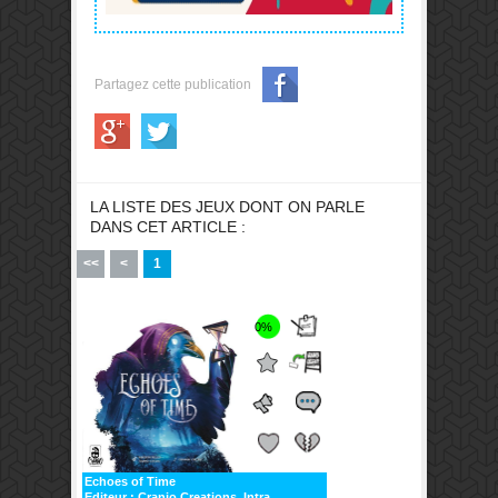
Partagez cette publication
LA LISTE DES JEUX DONT ON PARLE
DANS CET ARTICLE :
<<
<
1
0%
Echoes of Time
Editeur :
Cranio Creations, Intra...