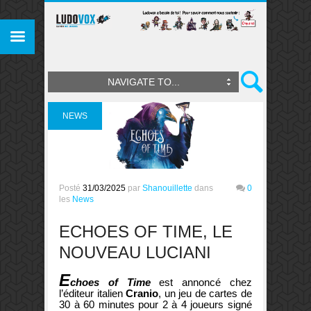
NAVIGATE TO...
NEWS
Posté
31/03/2025
par
Shanouillette
dans
0
les
News
ECHOES OF TIME, LE
NOUVEAU LUCIANI
E
choes of Time
est annoncé chez
l’éditeur italien
Cranio
, un jeu de cartes de
30 à 60 minutes pour 2 à 4 joueurs signé