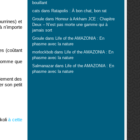
bouillant
cats
dans
Ratapolis : À bon chat, bon rat
Groule
dans
Horreur à Arkham JCE : Chapitre
urrines) et
Deux – N’est pas morte une gamme qui à
à n'importe
jamais sort
Groule
dans
Life of the AMAZONIA : En
phasme avec la nature
es (coûtant
morlockbob
dans
Life of the AMAZONIA : En
phasme avec la nature
a somme que
Salmanazar
dans
Life of the AMAZONIA : En
phasme avec la nature
alement des
r son petit
koli
à cette