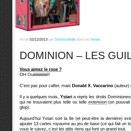
Posté
02/12/2013
par
Shanouillette
dans les
News
DOMINION – LES GUI
Vous aimez le rose ?
OH Ouiiiiiiiiiiiiiiii!!
C'est pas pour cafter, mais
Donald X. Vaccarino
(auteur) e
Il y a quelques mois,
Ystari
a repris les droits Dominionesq
qui ne trouvaient plus telle ou telle
extension
(on pouvait
glop).
Aujourd'hui Ystari sort la 8e (et peut-être la dernière) 
ajouter 13 cartes royaume au jeu de base (ce qui fait un
vous le savez, c'est les ptits riens qui font un grand tout.