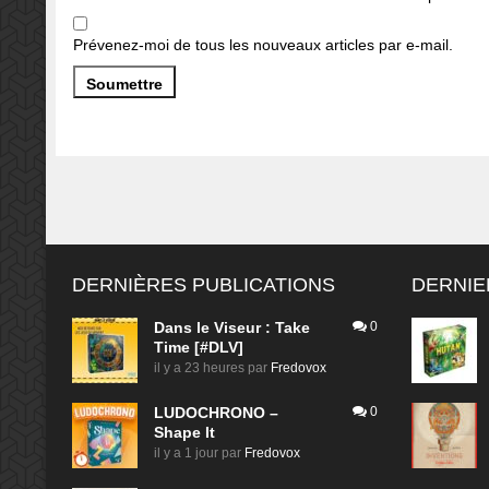
Prévenez-moi de tous les nouveaux articles par e-mail.
DERNIÈRES PUBLICATIONS
DERNIE
Dans le Viseur : Take
0
Time [#DLV]
il y a 23 heures
par
Fredovox
LUDOCHRONO –
0
Shape It
il y a 1 jour
par
Fredovox