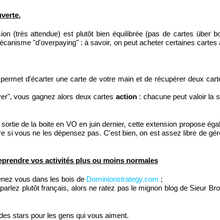
uverte.
sion (très attendue) est plutôt bien équilibrée (pas de cartes über bo
anisme "d'overpaying" : à savoir, on peut acheter certaines cartes 
 permet d'écarter une carte de votre main et de récupérer deux cart
yer", vous gagnez alors deux cartes
action
: chacune peut valoir l
ortie de la boite en VO en juin dernier, cette extension propose ég
re si vous ne les dépensez pas. C'est bien, on est assez libre de gére
prendre vos activités plus ou moins normales
enez vous dans les bois de
Dominionstrategy.com
;
rlez plutôt français, alors ne ratez pas le mignon blog de Sieur Bro
 des stars pour les gens qui vous aiment.