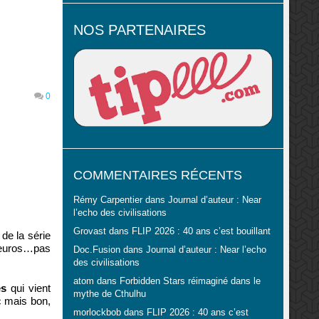
NOS PARTENAIRES
0
COMMENTAIRES RÉCENTS
Rémy Carpentier
dans
Journal d’auteur : Near
l’echo des civilisations
Grovast
dans
FLIP 2026 : 40 ans c’est bouillant
 de la série
 euros…pas
Doc.Fusion
dans
Journal d’auteur : Near l’echo
des civilisations
atom
dans
Forbidden Stars réimaginé dans le
es
qui vient
mythe de Cthulhu
c mais bon,
morlockbob
dans
FLIP 2026 : 40 ans c’est