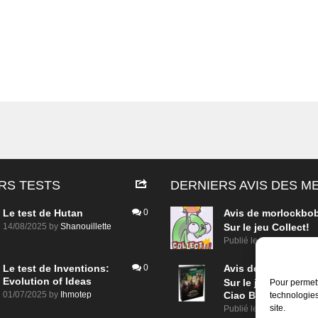
RS TESTS
DERNIERS AVIS DES 
Le test de Hutan
0
Avis de
morlockbo
14/08/2025
by
Shanouillette
Sur le jeu Collect!
Publié le
il y a 1 jour
Le test de Inventions:
0
Avis de
morlockbo
Evolution of Ideas
Sur le jeu Detective
Pour permett
01/07/2025
by
Ihmotep
Ciao Bella
technologies
site.
Publié le
il y a 2 jours