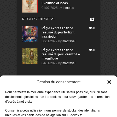
Evolution of Ideas
01/07/2025
by
Ihmotep
RÈGLES EXPRESS
Règle express : fiche
0
résumé du jeu Twilight
Inscription
30/11/2022
by
mattravel
Règle express : fiche
0
résumé du jeu Lorenzo Le
magnifique
04/11/2022
by
mattravel
DERNIERS AVIS DES MEMBRES
Gestion du consentement
60%
Avis de
morlockbob
Pour permettre la meilleure expérience utilisateur possible, nus utilisons
Sur le jeu Collect!
des technologies telles que les cookies pour sauvegarder des informations
Publié le
il y a 2 jours
d'accès à notre site.
80%
Avis de
morlockbob
Consentir à cette utilisation nous permet de stocker des identifiants
Sur le jeu Detective Box - Ciao
uniques et vos habitudes de navigation sur Ludovox.fr.