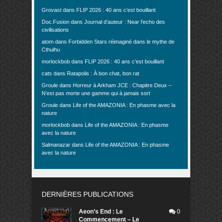
Grovast
dans
FLIP 2026 : 40 ans c’est bouillant
Doc.Fusion
dans
Journal d’auteur : Near l’echo des
civilisations
atom
dans
Forbidden Stars réimaginé dans le mythe de
Cthulhu
morlockbob
dans
FLIP 2026 : 40 ans c’est bouillant
cats
dans
Ratapolis : À bon chat, bon rat
Groule
dans
Horreur à Arkham JCE : Chapitre Deux –
N’est pas morte une gamme qui à jamais sort
Groule
dans
Life of the AMAZONIA : En phasme avec la
nature
morlockbob
dans
Life of the AMAZONIA : En phasme
avec la nature
Salmanazar
dans
Life of the AMAZONIA : En phasme
avec la nature
DERNIÈRES PUBLICATIONS
Aeon’s End : Le
0
Commencement – Le