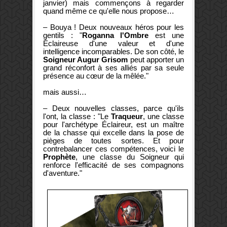
janvier) mais commençons à regarder
quand même ce qu'elle nous propose…
– Bouya ! Deux nouveaux héros pour les
gentils : "
Roganna l'Ombre
est une
Éclaireuse d'une valeur et d'une
intelligence incomparables. De son côté, le
Soigneur Augur Grisom
peut apporter un
grand réconfort à ses alliés par sa seule
présence au cœur de la mêlée."
mais aussi…
– Deux nouvelles classes, parce qu'ils
l'ont, la classe : "Le
Traqueur
, une classe
pour l'archétype Éclaireur, est un maître
de la chasse qui excelle dans la pose de
pièges de toutes sortes. Et pour
contrebalancer ces compétences, voici le
Prophète
, une classe du Soigneur qui
renforce l'efficacité de ses compagnons
d'aventure."