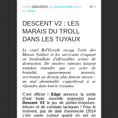
Posté
10/01/2014
par
Shanouillette
dans
0
les
News
DESCENT V2 : LES
MARAIS DU TROLL
DANS LES TUYAUX
Le cruel Bol'Goreth ravage l'orée des
Marais Valdari et les survivants évoquent
en bredouillant d'effroyables scènes de
destruction. De sinistres rumeurs laissent
toutefois entendre que ces actes de
brutalité, apparemment insensés,
serviraient un dessein plus funeste encore :
un mal abominable s'apprêterait à se
répandre dans tout le royaume.
C'est officiel !
Edge
annonce la sortie
d'une toute nouvelle
extension
pour
Descent V2
le jeu de portes-monstres-
trésors et de combats tactiques ! Pour le
moment, pas de date d'annoncée (2014
c'est vaste surtout quand on est en