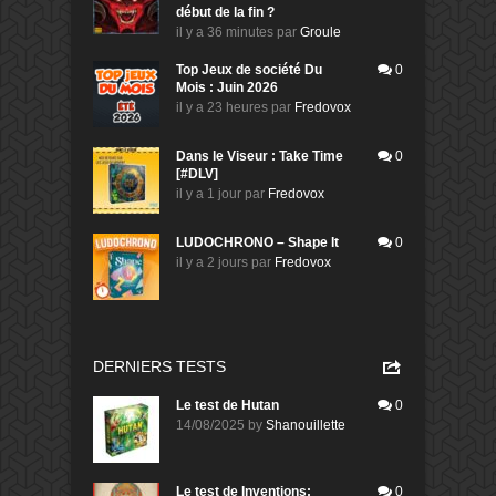
début de la fin ?
il y a 36 minutes
par
Groule
Top Jeux de société Du
0
Mois : Juin 2026
il y a 23 heures
par
Fredovox
Dans le Viseur : Take Time
0
[#DLV]
il y a 1 jour
par
Fredovox
LUDOCHRONO – Shape It
0
il y a 2 jours
par
Fredovox
DERNIERS TESTS
Le test de Hutan
0
14/08/2025
by
Shanouillette
Le test de Inventions:
0