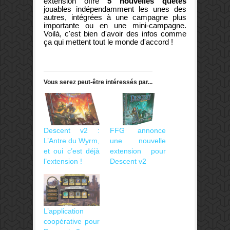
extension offre
5 nouvelles quêtes
jouables indépendamment les unes des
autres, intégrées à une campagne plus
importante ou en une mini-campagne.
Voilà, c'est bien d'avoir des infos comme
ça qui mettent tout le monde d'accord !
Vous serez peut-être intéressés par...
Descent v2 :
FFG annonce
L’Antre du Wyrm,
une nouvelle
et oui c’est déjà
extension pour
l’extension !
Descent v2
L’application
coopérative pour