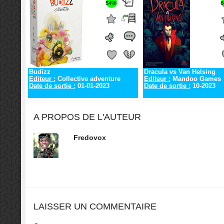
54%
6
Budizz
Dracula vs Van Helsing
Editeur :
Collective adventure
Editeur :
Mandoo Games
Date de sortie :
01-01-2023
Date de sortie :
10-2023
A PROPOS DE L'AUTEUR
Fredovox
LAISSER UN COMMENTAIRE