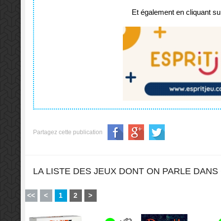
Et également en cliquant sur
Partagez cette publication
LA LISTE DES JEUX DONT ON PARLE DANS 
<<
<
1
2
>