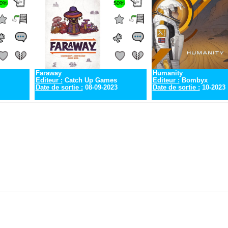
0%
50%
Faraway
Humanity
Editeur :
Catch Up Games
Editeur :
Bombyx
Date de sortie :
08-09-2023
Date de sortie :
10-2023