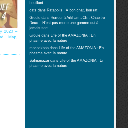
bouillant
cats
dans
Ratapolis : À bon chat, bon rat
Groule
dans
Horreur à Arkham JCE : Chapitre
Deux – N’est pas morte une gamme qui à
jamais sort
hy 2023 –
Groule
dans
Life of the AMAZONIA : En
ind Map,
phasme avec la nature
morlockbob
dans
Life of the AMAZONIA : En
phasme avec la nature
Salmanazar
dans
Life of the AMAZONIA : En
phasme avec la nature