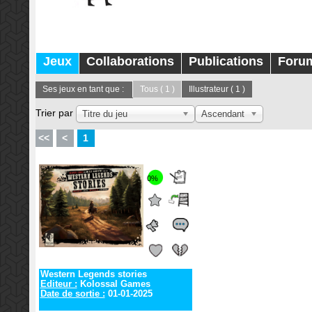
Jeux
Collaborations
Publications
Foru
Ses jeux en tant que :
Tous
( 1 )
Illustrateur
( 1 )
Trier par
Titre du jeu
Ascendant
<<
<
1
0%
Western Legends stories
Editeur :
Kolossal Games
Date de sortie :
01-01-2025