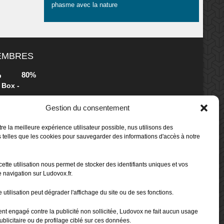
phasme avec la nature
MEMBRES
80%
b
 Box -
Gestion du consentement
80%
b
re la meilleure expérience utilisateur possible, nus utilisons des
 Box -
 telles que les cookies pour sauvegarder des informations d'accès à notre
cette utilisation nous permet de stocker des identifiants uniques et vos
70%
b
 navigation sur Ludovox.fr.
 utilisation peut dégrader l'affichage du site ou de ses fonctions.
80%
ent engagé contre la publicité non sollicitée, Ludovox ne fait aucun usage
ublicitaire ou de profilage ciblé sur ces données.