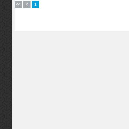
<<
<
1