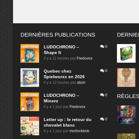
DERNIÈRES PUBLICATIONS
DERNIE
LUDOCHRONO –
0
Shape It
il y a 11 heures
par
Fredovox
Quebec chez
0
Spielworxx en 2026
il y a 12 heures
par
atom
LUDOCHRONO –
0
RÈGLES
Minero
il y a 1 jour
par
Fredovox
Letter up : le retour du
0
chevalet blanc
il y a 1 jour
par
morlockbob