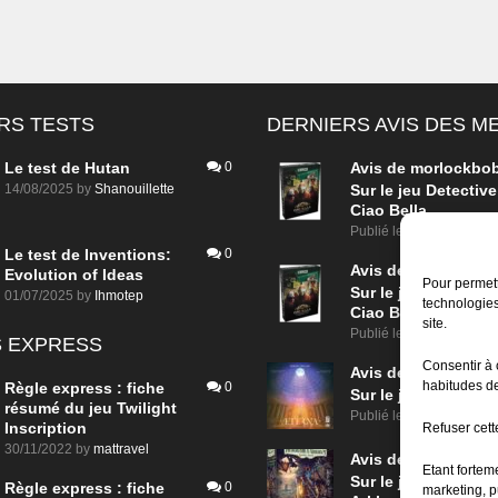
RS TESTS
DERNIERS AVIS DES 
Le test de Hutan
0
Avis de
morlockbo
14/08/2025
by
Shanouillette
Sur le jeu Detective
Ciao Bella
Publié le
il y a 1 jour
Le test de Inventions:
0
Avis de
morlockbo
Evolution of Ideas
Pour permett
Sur le jeu Detective
01/07/2025
by
Ihmotep
technologies
Ciao Bella
site.
Publié le
il y a 1 jour
 EXPRESS
Consentir à 
Avis de
morlockbo
habitudes de
Règle express : fiche
0
Sur le jeu Aeterna
résumé du jeu Twilight
Publié le
il y a 2 jours
Inscription
Refuser cette
30/11/2022
by
mattravel
Avis de
groule
Etant fortem
Sur le jeu Horreur à
Règle express : fiche
0
marketing, p